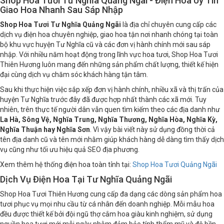
Shop Hoa Tươi Tư Nghĩa Quảng Ngãi - Điện Hoa Uy Tín
Giao Hoa Nhanh Sau Sáp Nhập
Shop Hoa Tươi Tư Nghĩa Quảng Ngãi
là địa chỉ chuyên cung cấp các
dịch vụ điện hoa chuyên nghiệp, giao hoa tận nơi nhanh chóng tại toàn
bộ khu vực huyện Tư Nghĩa cũ và các đơn vị hành chính mới sau sáp
nhập. Với nhiều năm hoạt động trong lĩnh vực hoa tươi, Shop Hoa Tươi
Thiên Hương luôn mang đến những sản phẩm chất lượng, thiết kế hiện
đại cùng dịch vụ chăm sóc khách hàng tận tâm.
Sau khi thực hiện việc sắp xếp đơn vị hành chính, nhiều xã và thị trấn của
huyện Tư Nghĩa trước đây đã được hợp nhất thành các xã mới. Tuy
nhiên, trên thực tế người dân vẫn quen tìm kiếm theo các địa danh như
La Hà, Sông Vệ, Nghĩa Trung, Nghĩa Thương, Nghĩa Hòa, Nghĩa Kỳ,
Nghĩa Thuận hay Nghĩa Sơn
. Vì vậy bài viết này sử dụng đồng thời cả
tên địa danh cũ và tên mới nhằm giúp khách hàng dễ dàng tìm thấy dịch
vụ cũng như tối ưu hiệu quả SEO địa phương.
Xem thêm hệ thống điện hoa toàn tỉnh tại:
Shop Hoa Tươi Quảng Ngãi
Dịch Vụ Điện Hoa Tại Tư Nghĩa Quảng Ngãi
Shop Hoa Tươi Thiên Hương cung cấp đa dạng các dòng sản phẩm hoa
tươi phục vụ mọi nhu cầu từ cá nhân đến doanh nghiệp. Mỗi mẫu hoa
đều được thiết kế bởi đội ngũ thợ cắm hoa giàu kinh nghiệm, sử dụng
nguồn hoa tươi mới mỗi ngày nhằm đảm bảo tính thẩm mỹ và độ bền.