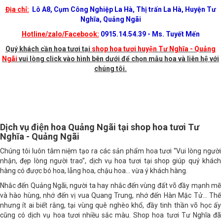
Địa chỉ:
Lô A8, Cụm Công Nghiệp La Hà, Thị trấn La Hà, Huyện Tư
Nghĩa, Quảng Ngãi
Hotline/zalo/Facebook:
0915.14.54.39 - Ms. Tuyết Mến
Quý khách cần hoa tươi tại
shop hoa tươi huyện Tư Nghĩa - Quảng
Ngãi
vui lòng click vào hình bên dưới để chọn mẫu hoa và liên hệ với
chúng tôi.
Dịch vụ điện hoa Quảng Ngãi tại shop hoa tươi Tư
Nghĩa - Quảng Ngãi
Chúng tôi luôn tâm niệm tạo ra các sản phẩm hoa tươi “Vui lòng người
nhận, đẹp lòng người trao”, dịch vụ hoa tươi tại shop giúp quý khách
hàng có được bó hoa, lẵng hoa, chậu hoa… vừa ý khách hàng.
Nhắc đến Quảng Ngãi, người ta hay nhắc đến vùng đất võ đầy mạnh mẽ
và hào hùng, nhớ đến vị vua Quang Trung, nhớ đến Hàn Mặc Tử… Thế
nhưng ít ai biết rằng, tại vùng quê nghèo khổ, đầy tinh thần võ học ấy
cũng có dịch vụ hoa tươi nhiều sắc màu. Shop hoa tươi Tư Nghĩa đã