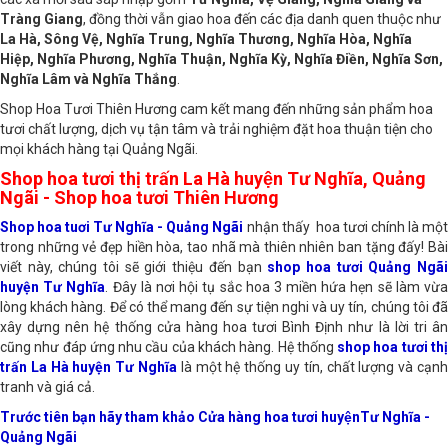
Tràng Giang
, đồng thời vẫn giao hoa đến các địa danh quen thuộc như
La Hà, Sông Vệ, Nghĩa Trung, Nghĩa Thương, Nghĩa Hòa, Nghĩa
Hiệp, Nghĩa Phương, Nghĩa Thuận, Nghĩa Kỳ, Nghĩa Điền, Nghĩa Sơn,
Nghĩa Lâm và Nghĩa Thắng
.
Shop Hoa Tươi Thiên Hương cam kết mang đến những sản phẩm hoa
tươi chất lượng, dịch vụ tận tâm và trải nghiệm đặt hoa thuận tiện cho
mọi khách hàng tại Quảng Ngãi.
Shop hoa tươi thị trấn La Hà huyện Tư Nghĩa, Quảng
Ngãi - Shop hoa tươi Thiên Hương
Shop hoa tuơi Tư Nghĩa - Quảng Ngãi
nhận thấy hoa tươi chính là mộ
trong những vẻ đẹp hiền hòa, tao nhã mà thiên nhiên ban tặng đấy! Bài
viết này, chúng tôi sẽ giới thiệu đến bạn
shop hoa tươi Quảng Ngã
huyện Tư Nghĩa
. Đây là nơi hội tụ sắc hoa 3 miền hứa hẹn sẽ làm vừa
lòng khách hàng. Để có thể mang đến sự tiện nghi và uy tín, chúng tôi đã
xây dựng nên hệ thống cửa hàng hoa tươi Bình Định như là lời tri ân
cũng như đáp ứng nhu cầu của khách hàng. Hệ thống
shop hoa tươi th
trấn La Hà huyện Tư Nghĩa
là một hệ thống uy tín, chất lượng và cạnh
tranh và giá cả.
Trước tiên bạn hãy tham khảo Cửa hàng hoa tươi huyệnTư Nghĩa -
Quảng Ngãi