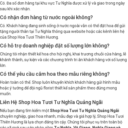
Có. Đa số đơn hàng tại khu vực Tư Nghĩa được xử lý và giao trong ngày
sau khi xác nhận.
Có nhận đơn hàng từ nước ngoài không?
Có. Khách hàng đang sinh sống ở nước ngoài vẫn có thể đặt hoa để gửi
tặng người thân tại Tư Nghĩa thông qua website hoặc các kênh liên hệ
của Shop Hoa Tươi Thiên Hương.
Có hỗ trợ doanh nghiệp đặt số lượng lớn không?
Chúng tôi nhận thiết kế hoa cho hội nghị, khai trương chuỗi cửa hàng, lễ
khánh thành, sự kiện và các chương trình tri ân khách hàng với số lượng
lớn.
Có thể yêu cầu cắm hoa theo mẫu riêng không?
Hoàn toàn có thể. Shop luôn khuyến khích khách hàng gửi hình mẫu
hoặc ý tưởng để đội ngũ florist thiết kế sản phẩm theo đúng mong
muốn.
Liên Hệ Shop Hoa Tươi Tư Nghĩa Quảng Ngãi
Nếu bạn đang tìm kiếm một
Shop Hoa Tươi Tư Nghĩa Quảng Ngãi
chuyên nghiệp, giao hoa nhanh, mẫu đẹp và giá hợp lý, Shop Hoa Tươi
Thiên Hương là lựa chọn đáng tin cậy. Chúng tôi phục vụ trên toàn bộ
các xã mới sau sáp nhập gồm
Tư Nghĩa, Vệ Giang, Nghĩa Giang và