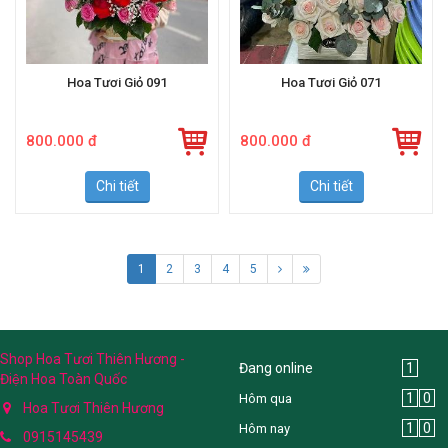
Hoa Tươi Giỏ 091
Hoa Tươi Giỏ 071
800.000 đ
800.000 đ
Chi tiết
Chi tiết
1
2
3
4
5
Shop Hoa Tươi Thiên Hương -
Đang online
1
Điện Hoa Toàn Quốc
1
0
Hôm qua
Hoa Tươi Thiên Hương
1
0
Hôm nay
0915145439