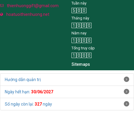
Tuần này
thienhuonggift@gmail.com
5
0
0
hoatuoithienhuong.net
Tháng này
1
0
0
0
Năm nay
1
0
0
0
Tổng truy cập
1
0
0
0
Sitemaps
Hướng dẫn quản trị
Ngày hết hạn:
30/06/2027
Số ngày còn lại:
327
ngày