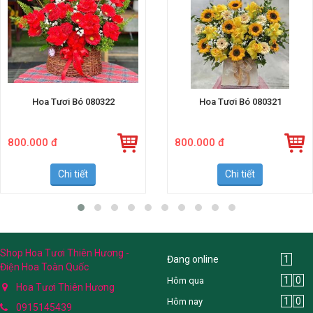
Hoa Tươi Bó 080322
Hoa Tươi Bó 080321
800.000 đ
800.000 đ
Chi tiết
Chi tiết
Shop Hoa Tươi Thiên Hương -
Đang online
1
Điện Hoa Toàn Quốc
1
0
Hôm qua
Hoa Tươi Thiên Hương
1
0
Hôm nay
0915145439