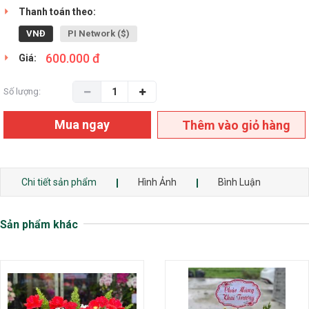
Thanh toán theo:
VNĐ
PI Network ($)
600.000 đ
Giá:
Số lượng:
Mua ngay
Thêm vào giỏ hàng
Chi tiết sản phẩm
Hình Ảnh
Bình Luận
Sản phẩm khác