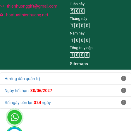
Tuần này
thienhuonggift@gmail.com
5
0
0
hoatuoithienhuong.net
Tháng này
1
0
0
0
Năm nay
1
0
0
0
Tổng truy cập
1
0
0
0
Sitemaps
Hướng dẫn quản trị
Ngày hết hạn:
30/06/2027
Số ngày còn lại:
324
ngày