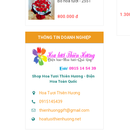
Bó hoa tươi - 2551
1.30
800.000 đ
THÔNG TIN DOANH NGHIỆP
Shop Hoa Tươi Thiên Hương - Điện
Hoa Toàn Quốc
Hoa Tươi Thiên Hương
0915145439
thienhuonggift@gmail.com
hoatuoithienhuong.net