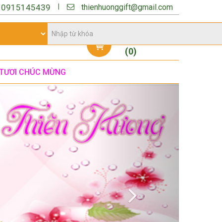
thienhuonggift@gmail.com
|
:
0915145439
Giỏ hàng
(
0
)
TƯƠI CHÚC MỪNG
Next