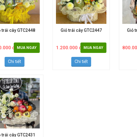
ỏ trái cây GTC2448
Giỏ trái cây GTC2447
Giỏ 
0.000 đ
1.200.000 đ
800.00
MUA NGAY
MUA NGAY
Chi tiết
Chi tiết
ỏ trái cây GTC2431