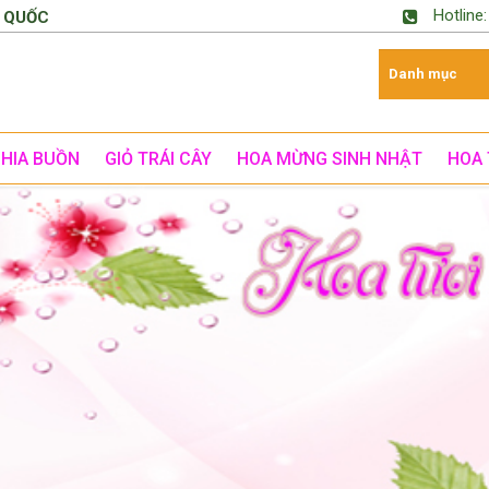
Hotline
 QUỐC
CHIA BUỒN
GIỎ TRÁI CÂY
HOA MỪNG SINH NHẬT
HOA 