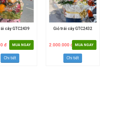
trái cây GTC2439
Giỏ trái cây GTC2432
0 đ
2.000.000 đ
MUA NGAY
MUA NGAY
Chi tiết
Chi tiết