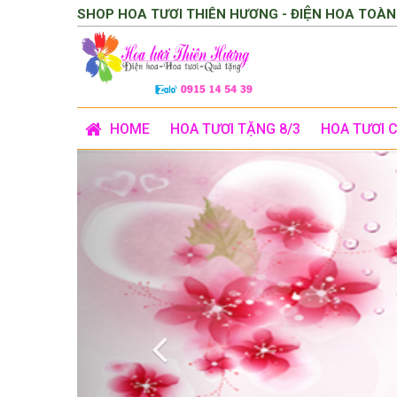
SHOP HOA TƯƠI THIÊN HƯƠNG - ĐIỆN HOA TOÀN
HOME
HOA TƯƠI TẶNG 8/3
HOA TƯƠI 
Previous