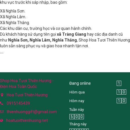
khu vực trước khi sáp nhập, bao gồm:
Xã Nghĩa Sơn.
Xã Nghĩa Lâm.
Xã Nghĩa Thắng.
Các khu dân cư, trường học và cơ quan hành chính.
Dù khách hàng sử dụng tên gọi
xã Tràng Giang
hay các địa danh cũ
như
Nghĩa Sơn, Nghĩa Lâm, Nghĩa Thắng
, Shop Hoa Tươi Thiên Hương
luôn sẵn sàng phục vụ và giao hoa nhanh tận nơi.
```
Shop Hoa Tươi Thiên Hương -
Đang online
1
Điện Hoa Toàn Quốc
1
0
Hôm qua
Hoa Tươi Thiên Hương
1
0
Hôm nay
0915145439
Tuần này
thienhuonggift@gmail.com
5
0
0
hoatuoithienhuong.net
Tháng này