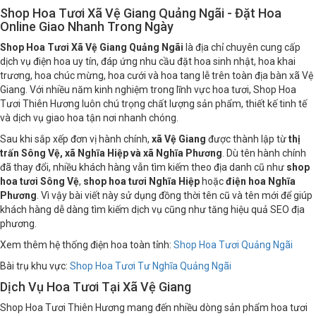
Shop Hoa Tươi Xã Vệ Giang Quảng Ngãi - Đặt Hoa
Online Giao Nhanh Trong Ngày
Shop Hoa Tươi Xã Vệ Giang Quảng Ngãi
là địa chỉ chuyên cung cấp
dịch vụ điện hoa uy tín, đáp ứng nhu cầu đặt hoa sinh nhật, hoa khai
trương, hoa chúc mừng, hoa cưới và hoa tang lễ trên toàn địa bàn xã Vệ
Giang. Với nhiều năm kinh nghiệm trong lĩnh vực hoa tươi, Shop Hoa
Tươi Thiên Hương luôn chú trọng chất lượng sản phẩm, thiết kế tinh tế
và dịch vụ giao hoa tận nơi nhanh chóng.
Sau khi sắp xếp đơn vị hành chính,
xã Vệ Giang
được thành lập từ
thị
trấn Sông Vệ, xã Nghĩa Hiệp và xã Nghĩa Phương
. Dù tên hành chính
đã thay đổi, nhiều khách hàng vẫn tìm kiếm theo địa danh cũ như
shop
hoa tươi Sông Vệ
,
shop hoa tươi Nghĩa Hiệp
hoặc
điện hoa Nghĩa
Phương
. Vì vậy bài viết này sử dụng đồng thời tên cũ và tên mới để giúp
khách hàng dễ dàng tìm kiếm dịch vụ cũng như tăng hiệu quả SEO địa
phương.
Xem thêm hệ thống điện hoa toàn tỉnh:
Shop Hoa Tươi Quảng Ngãi
Bài trụ khu vực:
Shop Hoa Tươi Tư Nghĩa Quảng Ngãi
Dịch Vụ Hoa Tươi Tại Xã Vệ Giang
Shop Hoa Tươi Thiên Hương mang đến nhiều dòng sản phẩm hoa tươi