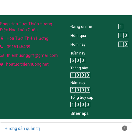
Shop Hoa Tươi Thiên Hương -
Đang online
1
Điện Hoa Toàn Quốc
1
0
Hôm qua
Hoa Tươi Thiên Hương
1
0
Hôm nay
0915145439
Tuần này
thienhuonggift@gmail.com
5
0
0
hoatuoithienhuong.net
Tháng này
1
0
0
0
Năm nay
1
0
0
0
Tổng truy cập
1
0
0
0
Sitemaps
Hướng dẫn quản trị