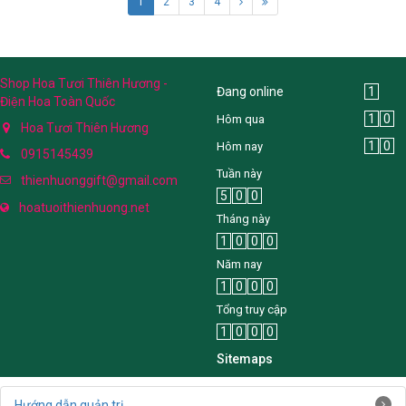
1
2
3
4
Shop Hoa Tươi Thiên Hương -
Đang online
1
Điện Hoa Toàn Quốc
1
0
Hôm qua
Hoa Tươi Thiên Hương
1
0
Hôm nay
0915145439
Tuần này
thienhuonggift@gmail.com
5
0
0
hoatuoithienhuong.net
Tháng này
1
0
0
0
Năm nay
1
0
0
0
Tổng truy cập
1
0
0
0
Sitemaps
Hướng dẫn quản trị