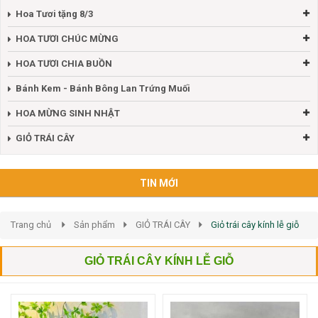
Hoa Tươi tặng 8/3
HOA TƯƠI CHÚC MỪNG
HOA TƯƠI CHIA BUỒN
Bánh Kem - Bánh Bông Lan Trứng Muối
HOA MỪNG SINH NHẬT
GIỎ TRÁI CÂY
TIN MỚI
Trang chủ
Sản phẩm
GIỎ TRÁI CÂY
Giỏ trái cây kính lễ giỗ
GIỎ TRÁI CÂY KÍNH LỄ GIỖ