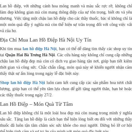
Thầy Thuốc Việt Nam?
Lan hồ điệp, với những cánh hoa mỏng manh và màu sắc rực rỡ, không chỉ
làm đẹp không gian mà còn mang thông điệp của sự tôn trọng, biết ơn và yêu
thương. Việc tặng một chậu lan hồ điệp cho các thầy thuốc, bác sĩ không chỉ là
một món quà đầy ý nghĩa mà còn thể hiện sự trân trọng đối với công việc vất
vả của họ.
Địa Chỉ Mua Lan Hồ Điệp Hà Nội Uy Tín
Khi tìm mua
lan hồ điệp Hà Nội
, bạn có thể dễ dàng tìm thấy các shop uy tí
tại
Quận Hai Bà Trưng Hà Nội
. Các cửa hàng này không chỉ cung cấp những
chậu lan hồ điệp đẹp mà còn có dịch vụ giao hàng tận nơi, giúp bạn tiết kiệm
thời gian và công sức. Chắc chắn rằng, món quà này sẽ khiến người nhận cảm
thấy thật sự ấm lòng trong ngày lễ đặc biệt này.
Shop lan hồ điệp Hà Nội
luôn cam kết cung cấp các sản phẩm hoa tươi chất
lượng, giúp bạn có thể yên tâm lựa chọn để gửi tặng người thân, bạn bè hoặc
các thầy thuốc trong ngày 27/2.
Lan Hồ Điệp – Món Quà Từ Tâm
Lan hồ điệp không chỉ là một loài hoa đẹp mà còn mang trong mình ý nghĩa
sâu sắc. Tặng lan hồ điệp là cách bạn thể hiện lòng biết ơn đối với những thầy
thuốc đã luôn tận tâm chăm sóc sức khỏe cho mọi người. Đừng bỏ lỡ cơ hội