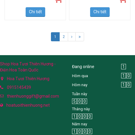
3.150.000 đ
500.000 đ
Chi tiết
Chi tiết
1
2
Shop Hoa Tươi Thiên Hương -
Đang online
1
Điện Hoa Toàn Quốc
1
0
Hôm qua
Hoa Tươi Thiên Hương
1
0
Hôm nay
0915145439
Tuần này
thienhuonggift@gmail.com
5
0
0
hoatuoithienhuong.net
Tháng này
1
0
0
0
Năm nay
1
0
0
0