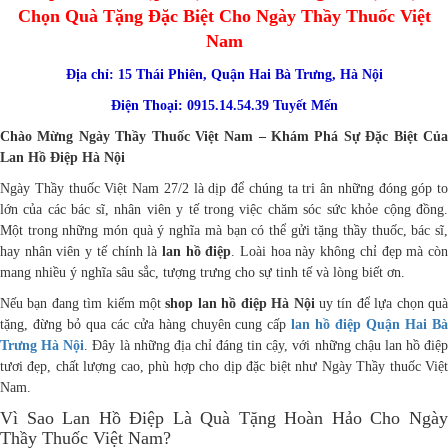
Shop Lan Hồ Điệp Quận Hai Bà Trưng Hà Nội: Lựa
Chọn Quà Tặng Đặc Biệt Cho Ngày Thầy Thuốc Việt
Nam
Địa chỉ: 15 Thái Phiên, Quận Hai Bà Trưng, Hà Nội
Điện Thoại: 0915.14.54.39 Tuyết Mến
Chào Mừng Ngày Thầy Thuốc Việt Nam – Khám Phá Sự Đặc Biệt Của
Lan Hồ Điệp Hà Nội
Ngày Thầy thuốc Việt Nam 27/2 là dịp để chúng ta tri ân những đóng góp to
lớn của các bác sĩ, nhân viên y tế trong việc chăm sóc sức khỏe cộng đồng.
Một trong những món quà ý nghĩa mà bạn có thể gửi tặng thầy thuốc, bác sĩ,
hay nhân viên y tế chính là
lan hồ điệp
. Loài hoa này không chỉ đẹp mà cò
mang nhiều ý nghĩa sâu sắc, tượng trưng cho sự tinh tế và lòng biết ơn.
Nếu bạn đang tìm kiếm một
shop lan hồ điệp Hà Nội
uy tín để lựa chọn qu
tặng, đừng bỏ qua các cửa hàng chuyên cung cấp
lan hồ điệp Quận Hai B
Trưng Hà Nội
. Đây là những địa chỉ đáng tin cậy, với những chậu lan hồ điệp
tươi đẹp, chất lượng cao, phù hợp cho dịp đặc biệt như Ngày Thầy thuốc Việt
Nam.
Vì Sao Lan Hồ Điệp Là Quà Tặng Hoàn Hảo Cho Ngày