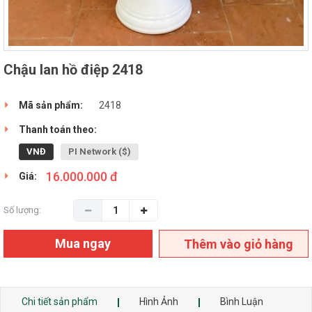
Chậu lan hồ điệp 2418
Mã sản phẩm:
2418
Thanh toán theo:
VNĐ
PI Network ($)
16.000.000 đ
Giá:
Số lượng:
Mua ngay
Thêm vào giỏ hàng
Chi tiết sản phẩm
Hình Ảnh
Bình Luận