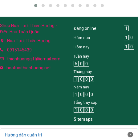
Shop Hoa Tươi Thiên Hương -
Đang online
1
Điện Hoa Toàn Quốc
1
0
Hôm qua
Hoa Tươi Thiên Hương
1
0
Hôm nay
0915145439
Tuần này
thienhuonggift@gmail.com
5
0
0
hoatuoithienhuong.net
Tháng này
1
0
0
0
Năm nay
1
0
0
0
Tổng truy cập
1
0
0
0
Sitemaps
Hướng dẫn quản trị