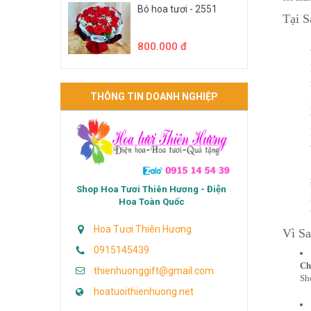
Bó hoa tươi - 2551
Tại 
800.000 đ
THÔNG TIN DOANH NGHIỆP
Shop Hoa Tươi Thiên Hương - Điện
Hoa Toàn Quốc
Hoa Tươi Thiên Hương
Vì S
0915145439
Ch
thienhuonggift@gmail.com
Sh
hoatuoithienhuong.net