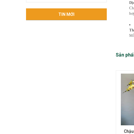
Dị
Ch
hợ
TIN MỚI
Th
Mỗ
Sản phẩ
Chậu 