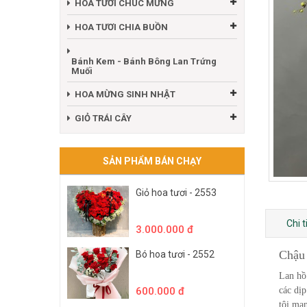
HOA TƯƠI CHÚC MỪNG
HOA TƯƠI CHIA BUỒN
Bánh Kem - Bánh Bông Lan Trứng
Muối
HOA MỪNG SINH NHẬT
GIỎ TRÁI CÂY
SẢN PHẨM BÁN CHẠY
Giỏ hoa tươi - 2553
Chi 
3.000.000 đ
Chậu
Bó hoa tươi - 2552
Lan hồ
600.000 đ
các dịp
tôi ma