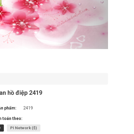
an hồ điệp 2419
ản phẩm:
2419
 toán theo:
Đ
PI Network ($)