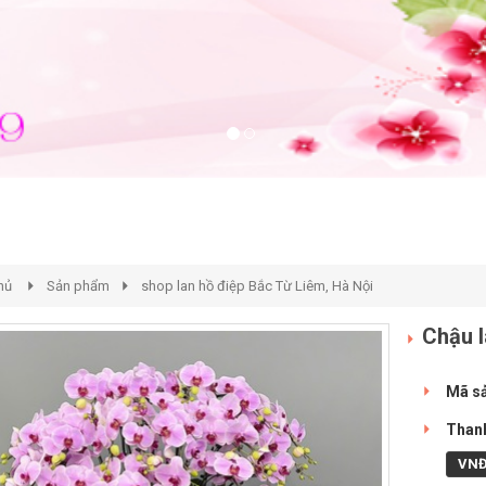
hủ
Sản phẩm
shop lan hồ điệp Bắc Từ Liêm, Hà Nội
Chậu l
Mã s
Thanh
VN