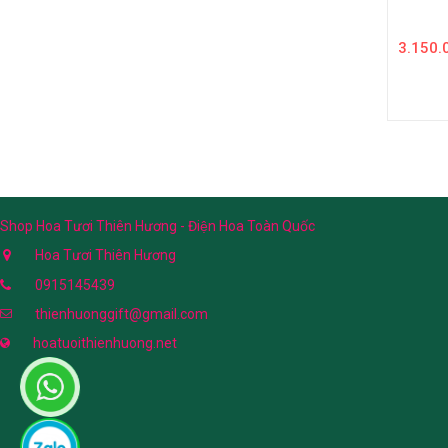
3.150.
Shop Hoa Tươi Thiên Hương - Điện Hoa Toàn Quốc
Hoa Tươi Thiên Hương
0915145439
thienhuonggift@gmail.com
hoatuoithienhuong.net