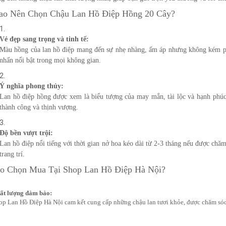
Sao Nên Chọn Chậu Lan Hồ Điệp Hồng 20 Cây?
Vẻ đẹp sang trọng và tinh tế:
Màu hồng của lan hồ điệp mang đến sự nhẹ nhàng, ấm áp nhưng không kém phầ
nhấn nổi bật trong mọi không gian.
Ý nghĩa phong thủy:
Lan hồ điệp hồng được xem là biểu tượng của may mắn, tài lộc và hạnh phúc.
thành công và thịnh vượng.
Độ bền vượt trội:
Lan hồ điệp nổi tiếng với thời gian nở hoa kéo dài từ 2-3 tháng nếu được chăm
trang trí.
ao Chọn Mua Tại Shop Lan Hồ Điệp Hà Nội?
ất lượng đảm bảo:
op Lan Hồ Điệp Hà Nội cam kết cung cấp những chậu lan tươi khỏe, được chăm sóc