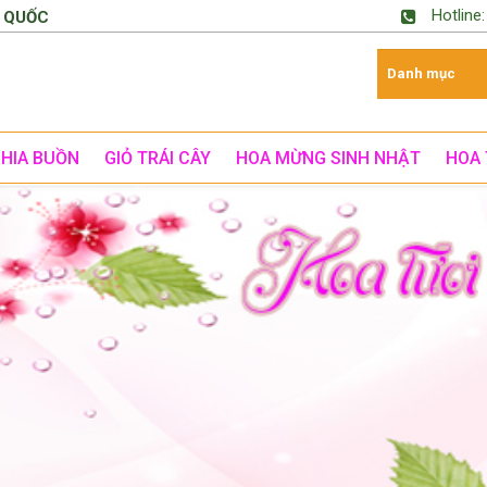
Hotline
 QUỐC
CHIA BUỒN
GIỎ TRÁI CÂY
HOA MỪNG SINH NHẬT
HOA 