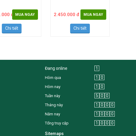
.000 đ
2.450.000 đ
3.150.
MUA NGAY
MUA NGAY
Chi tiết
Chi tiết
Đang online
1
1
0
Hôm qua
1
0
Hôm nay
5
0
0
Tuần này
1
0
0
0
Tháng này
1
0
0
0
Năm nay
1
0
0
0
Tổng truy cập
Sitemaps