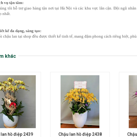
ch vụ tận tâm:
úng tôi hỗ trợ giao hàng tận nơi tại Hà Nội và các khu vực lân cận. Đội ngũ nhâ
p nhất.
iết kế đa dạng, sáng tạo:
i chậu lan tại shop đều được thiết kế tinh tế, mang đậm phong cách riêng biệt, ph
m khác
lan hồ điệp 2439
Chậu lan hồ điệp 2438
Chậu