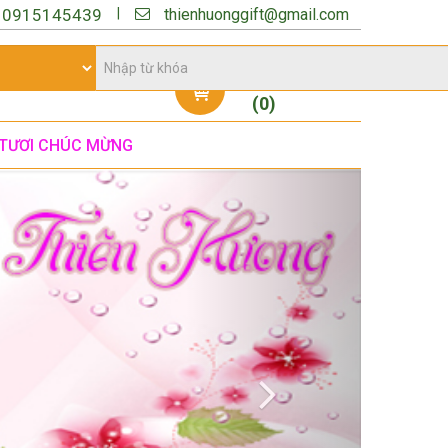
thienhuonggift@gmail.com
|
:
0915145439
Giỏ hàng
(
0
)
TƯƠI CHÚC MỪNG
Next