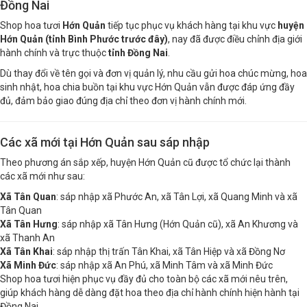
Shop hoa tươi Hớn Quản – Bình Phước cũ, nay thuộc
Đồng Nai
Shop hoa tươi
Hớn Quản
tiếp tục phục vụ khách hàng tại khu vực
huyện
Hớn Quản (tỉnh Bình Phước trước đây)
, nay đã được điều chỉnh địa giới
hành chính và trực thuộc
tỉnh Đồng Nai
.
Dù thay đổi về tên gọi và đơn vị quản lý, nhu cầu gửi hoa chúc mừng, hoa
sinh nhật, hoa chia buồn tại khu vực Hớn Quản vẫn được đáp ứng đầy
đủ, đảm bảo giao đúng địa chỉ theo đơn vị hành chính mới.
Các xã mới tại Hớn Quản sau sáp nhập
Theo phương án sắp xếp, huyện Hớn Quản cũ được tổ chức lại thành
các xã mới như sau:
Xã Tân Quan
: sáp nhập xã Phước An, xã Tân Lợi, xã Quang Minh và xã
Tân Quan
Xã Tân Hưng
: sáp nhập xã Tân Hưng (Hớn Quản cũ), xã An Khương và
xã Thanh An
Xã Tân Khai
: sáp nhập thị trấn Tân Khai, xã Tân Hiệp và xã Đồng Nơ
Xã Minh Đức
: sáp nhập xã An Phú, xã Minh Tâm và xã Minh Đức
Shop hoa tươi hiện phục vụ đầy đủ cho toàn bộ các xã mới nêu trên,
giúp khách hàng dễ dàng đặt hoa theo địa chỉ hành chính hiện hành tại