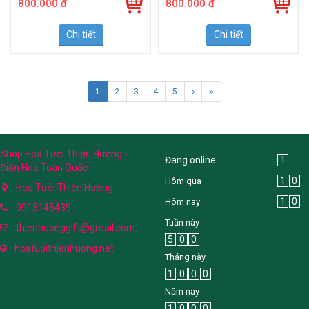
800.000 đ
800.000 đ
Chi tiết
Chi tiết
1
2
3
4
5
Shop Hoa Tươi Thiên Hương -
Đang online
1
Điện Hoa Toàn Quốc
1
0
Hôm qua
Hoa Tươi Thiên Hương
1
0
Hôm nay
0915145439
Tuần này
thienhuonggift@gmail.com
5
0
0
hoatuoithienhuong.net
Tháng này
1
0
0
0
Năm nay