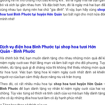
giường và hít thở chung một bầu không khí… Đó là ngày mà hai bạn gắn
bó và xích lại gần nhau hơn. Và đặc biệt hơn, đó là ngày mà hai bạn đã
cùng nhau tạo dựng nên hai chữ “gia đình”. Vì vậy, bạn hãy cùng
shop
hoa tươi Bình Phước tại huyện Hớn Quản
tạo bất ngờ cho một nửa đời
mình nhé!
Dịch vụ điện hoa Bình Phước tại shop hoa tươi Hớn
Quản - Bình Phước
Và chính bởi thế, bạn muốn dành tặng cho nhau những món quà để kỉ
niệm ngày cưới sao thật lãng mạn và làm bất ngờ cho đối phương. Tuy
nhiên, dù tặng quà gì đi chăng nữa thì không thể thiếu những món quà
từ hoa tươi. Việc bạn tặng hoa kỉ niệm ngày cưới nhất định sẽ khiến
người vợ của bạn cảm thấy được nâng niu và trân trọng.
Theo đó, có rất nhiều mẫu hoa tại
shop hoa tươi huyện Hớn Quản 
Bình Phước
để bạn dành tặng vợ nhân kỉ niệm ngày cưới của hai v
chồng. Tùy vào từng sở thích và tính cách của vợ mà bạn hãy dành tặng
cho cô ấy những đóa hoa tươi làm cô ấy hạnh phúc nhất: