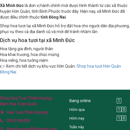
Xã Minh Đức
là đơn vị hành chính mới được hình thành từ các xã thuộc
huyện Hớn Quản, tỉnh Bình Phước trước đây. Hiện nay, xã Minh Đức đã
được điều chỉnh thuộc
tỉnh Đồng Nai
.
Shop hoa tươi tại xã Minh Đức hỗ trợ đặt hoa cho người dân địa phương,
phục vụ theo cả địa danh cũ và mới để tránh nhầm lẫn.
Dịch vụ hoa tươi tại xã Minh Đức
Hoa tặng gia đình, người thân
Hoa khai trương, hoa chúc mừng
Hoa viếng, hoa tưởng niệm
👉 Xem chi tiết dịch vụ khu vực Hớn Quản:
Shop hoa tươi Hớn Quản
Đồng Nai
Shop Hoa Tươi Thiên Hương -
Đang online
1
Điện Hoa Toàn Quốc
1
0
Hôm qua
Hoa Tươi Thiên Hương
1
0
Hôm nay
0915145439
Tuần này
thienhuonggift@gmail.com