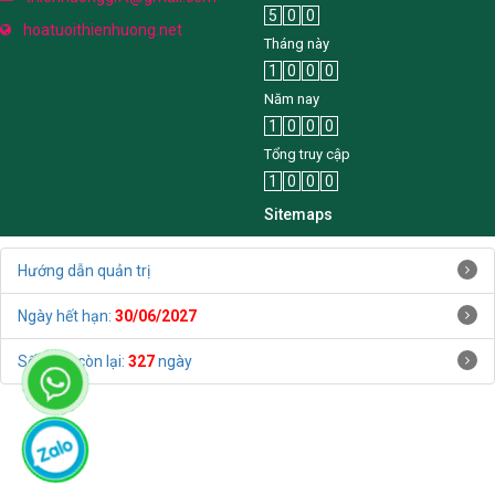
5
0
0
hoatuoithienhuong.net
Tháng này
1
0
0
0
Năm nay
1
0
0
0
Tổng truy cập
1
0
0
0
Sitemaps
Hướng dẫn quản trị
Ngày hết hạn:
30/06/2027
Số ngày còn lại:
327
ngày