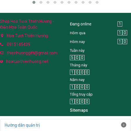
Shop Hoa Tươi Thiên Hương -
Đang online
1
Điện Hoa Toàn Quốc
1
0
Hôm qua
Hoa Tươi Thiên Hương
1
0
Hôm nay
0915145439
Tuần này
thienhuonggift@gmail.com
5
0
0
hoatuoithienhuong.net
Tháng này
1
0
0
0
Năm nay
1
0
0
0
Tổng truy cập
1
0
0
0
Sitemaps
Hướng dẫn quản trị