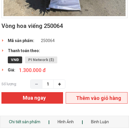
Vòng hoa viếng 250064
Mã sản phẩm:
250064
Thanh toán theo:
VNĐ
PI Network ($)
1.300.000 đ
Giá:
Số lượng:
Mua ngay
Thêm vào giỏ hàng
Chi tiết sản phẩm
Hình Ảnh
Bình Luận