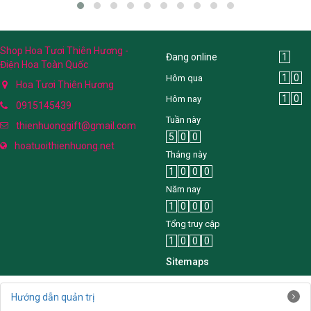
Shop Hoa Tươi Thiên Hương -
Đang online
1
Điện Hoa Toàn Quốc
1
0
Hôm qua
Hoa Tươi Thiên Hương
1
0
Hôm nay
0915145439
Tuần này
thienhuonggift@gmail.com
5
0
0
hoatuoithienhuong.net
Tháng này
1
0
0
0
Năm nay
1
0
0
0
Tổng truy cập
1
0
0
0
Sitemaps
Hướng dẫn quản trị