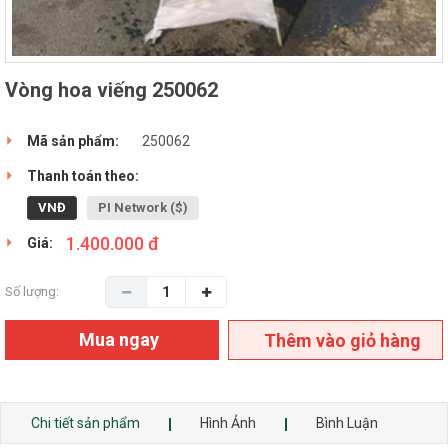
Vòng hoa viếng 250062
Mã sản phẩm:
250062
Thanh toán theo:
VNĐ
PI Network ($)
1.400.000 đ
Giá:
Số lượng:
Mua ngay
Thêm vào giỏ hàng
Chi tiết sản phẩm
Hình Ảnh
Bình Luận