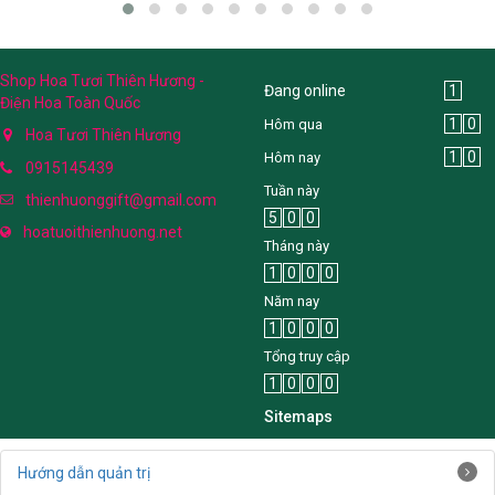
Shop Hoa Tươi Thiên Hương -
Đang online
1
Điện Hoa Toàn Quốc
1
0
Hôm qua
Hoa Tươi Thiên Hương
1
0
Hôm nay
0915145439
Tuần này
thienhuonggift@gmail.com
5
0
0
hoatuoithienhuong.net
Tháng này
1
0
0
0
Năm nay
1
0
0
0
Tổng truy cập
1
0
0
0
Sitemaps
Hướng dẫn quản trị