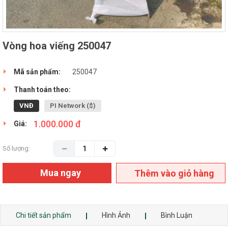
Vòng hoa viếng 250047
Mã sản phẩm:
250047
Thanh toán theo:
VNĐ
PI Network ($)
1.000.000 đ
Giá:
Số lượng:
Mua ngay
Thêm vào giỏ hàng
Chi tiết sản phẩm
Hình Ảnh
Bình Luận