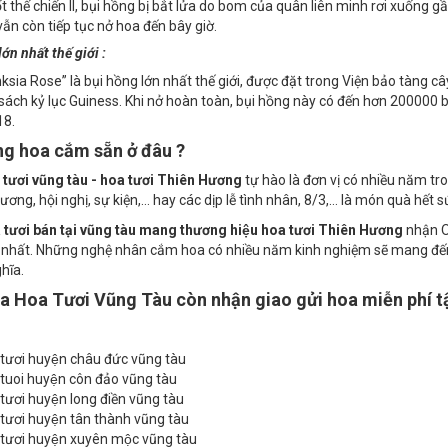
cổ xưa nhất còn sống ở bên ngoài một thánh đường ở Hildesheim, Đức. Nh
t thế chiến II, bụi hồng bị bắt lửa do bom của quân liên minh rơi xuống 
vẫn còn tiếp tục nở hoa đến bây giờ.
ớn nhất thế giới :
ksia Rose” là bụi hồng lớn nhất thế giới, được đặt trong Viện bảo tàng
 sách kỷ lục Guiness. Khi nở hoàn toàn, bụi hồng này có đến hơn 20000
18.
ng hoa cắm sẵn ở đâu ?
tươi vũng tàu - hoa tươi Thiên Hương
tự hào là đơn vị có nhiều năm tr
rương, hội nghị, sự kiện,… hay các dịp lễ tình nhân, 8/3,… là món quà hết 
tươi bán tại vũng tàu mang thương hiệu hoa tươi Thiên Hương
nhận Or
ý nhất. Những nghệ nhân cắm hoa có nhiều năm kinh nghiệm sẽ mang đ
hĩa.
a Hoa Tươi Vũng Tàu còn nhận giao gửi hoa miễn phí tận
ươi huyện châu đức vũng tàu
uoi huyện côn đảo vũng tàu
ươi huyện long điền vũng tàu