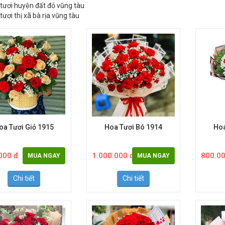
ươi huyện tân thành vũng tàu
tươi huyện xuyên mộc vũng tàu
ươi huyện đất đỏ vũng tàu
ơi thị xã bà rịa vũng tàu
oa Tươi Giỏ 1915
Hoa Tươi Bó 1914
Hoa
000 đ
1.000.000 đ
800.00
MUA NGAY
MUA NGAY
Chi tiết
Chi tiết