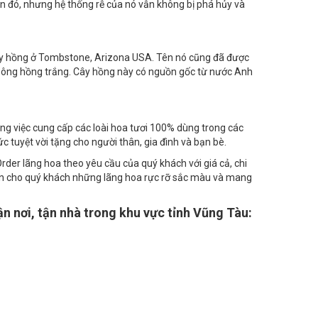
ững tài liệu chứng minh rằng nó đã ở đó từ năm 815 (!!!).
gần đó, nhưng hệ thống rễ của nó vẫn không bị phá hủy và
 cây hồng ở Tombstone, Arizona USA. Tên nó cũng đã được
0 bông hồng trắng. Cây hồng này có nguồn gốc từ nước Anh
ong việc cung cấp các loài hoa tươi 100% dùng trong các
sức tuyệt vời tặng cho người thân, gia đình và bạn bè.
der lãng hoa theo yêu cầu của quý khách với giá cả, chi
ến cho quý khách những lãng hoa rực rỡ sắc màu và mang
 nơi, tận nhà trong khu vực tỉnh Vũng Tàu: