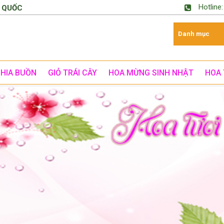
Hotline
 QUỐC
CHIA BUỒN
GIỎ TRÁI CÂY
HOA MỪNG SINH NHẬT
HOA 