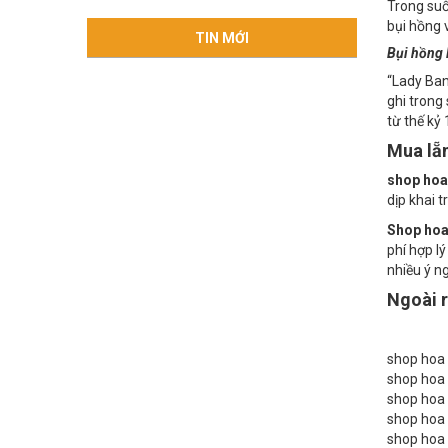
Bụi hồng 
Trong suố
bụi hồng 
TIN MỚI
Bụi hồng l
“Lady Ban
ghi trong
từ thế kỷ 
Mua lẵ
shop hoa 
dịp khai t
Shop hoa 
phí hợp l
nhiều ý ng
Ngoài r
shop hoa t
shop hoa t
shop hoa t