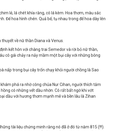
uyên, người Sumerian, nay thuộc Irap, đã có những ghi
 về hoa hồng đã ra đời, chúng ca ngợi vẻ đẹp hoa hồng
him lẻ, lá chét khía răng, có lá kèm. Hoa thơm, màu sắc
h. Đế hoa hình chén. Quả bế, tụ nhau trong đế hoa dày lên
 thuyết về nữ thần Diana và Venus.
 định kết hôn với chàng trai Semedor và rời bỏ nữ thần,
 máu cô gái chảy ra nảy mầm một bụi cây với những bông
 nấp trong bụi cây trốn chạy khỏi người chồng là Sao
 khám phá ra nhờ công chúa Nur Cihan, người thích tắm
hồng có những vết dầu nhờn. Cô rất bất ngờ khi vớt
loại dầu với hương thơm mạnh mẽ và bền lâu là Zihan