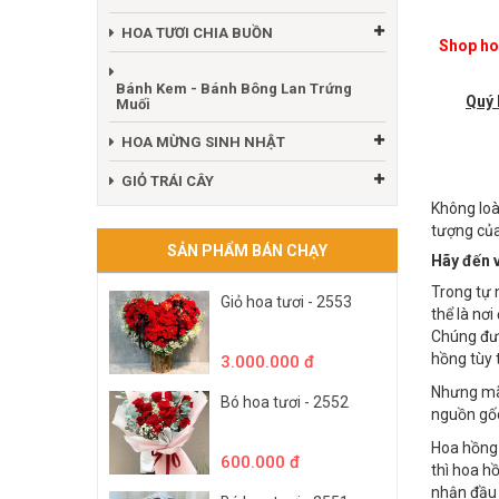
HOA TƯƠI CHÚC MỪNG
HOA TƯƠI CHIA BUỒN
Shop hoa
Bánh Kem - Bánh Bông Lan Trứng
Quý 
Muối
HOA MỪNG SINH NHẬT
GIỎ TRÁI CÂY
Không loà
tượng của
SẢN PHẨM BÁN CHẠY
Hãy đến 
Trong tự 
Giỏ hoa tươi - 2553
thể là nơ
Chúng đượ
hồng tùy 
3.000.000 đ
Nhưng mãi
Bó hoa tươi - 2552
nguồn gốc
Hoa hồng 
600.000 đ