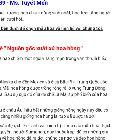
ờng 4, Vũng Tàu
9 - Ms. Tuyết Mến
ai trương, hoa chúc mừng sinh nhật, hoa tươi tặng người
̣n cưới hỏi.....
 bên dưới để chọn mẫu hoa và liên hệ với chúng tôi.
 Về " Nguồn gốc xuất xứ hoa hồng "
 nào chiếm một ngôi vị lãng mạn trong văn thơ, là biểu
 Alaska cho đến Mexico và ở cả Bắc Phi. Trung Quốc cóc
a Mã, hoa hồng được trồng rộng rãi ở vùng Trung Đông.
a. Sau sự sụp đổ của đế chế La Mã, sự phổ biến của hoa
ệu ở châu Âu, hầu hết những giống hồng ngày nay đều có
 càng nhiều giống hoa hồng lai tạo đã được ra đời.
 sắc đẹp, chiến tranh và chính trị. Theo các mẫu hóa thạch