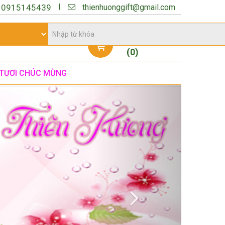
thienhuonggift@gmail.com
|
:
0915145439
Giỏ hàng
(
0
)
TƯƠI CHÚC MỪNG
Next