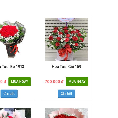
 Tươi Bó 1913
Hoa Tươi Giỏ 159
0 đ
700.000 đ
MUA NGAY
MUA NGAY
Chi tiết
Chi tiết