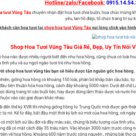
Địa chỉ:
197 Nguyễn Vân Trỗi, Phư
Hotline/zalo/Facebook:
0915.14.54.3
 tươi Vũng Tàu
chuyên nhận đặt hoa tươi chia buồn, hoa chúc mừng kh
yêu, lan hồ điệp, tổ chức trang trí sự kiê
khách cần hoa tươi tại
shop hoa tươi Vũng Tàu
vui lòng click vào hình
Shop Hoa Tươi Vũng Tàu Giá Rẻ, Đẹp, Uy Tín Nói
i hoa nào được nhiều người biết đến như hoa hồng, cũng chưa có loài hoa
 tình yêu và sự ngọt ngào tươi trẻ như hoa hồng…
với shop hoa tươi vũng tàu bạn sẽ hiểu được tận nguồn gốc hoa hồng.
nhiên, giống hoa hồng có khoảng 150 loài, phân bố khắp bán cầu bắc, từ
i đầu tiên thuần hóa hoa hồng, cách đây khoảng 5000 năm. Dưới đế chế L
c dùng trang trí các buổi tiệc, hay được dùng làm thảo dược và nước ho
thuộc vào các giai đoạn khác nhau.
 đến thế kỷ XVIII thì những giống hồng từ Trung Quốc mới được giới thi
 từ nó. Kể từ đây, bắt đầu một thời kỳ lịch sử mới của hoa hồng, với ngày
có một lịch sử lâu đời và đầy màu sắc, chúng là biểu tượng của tình yêu,