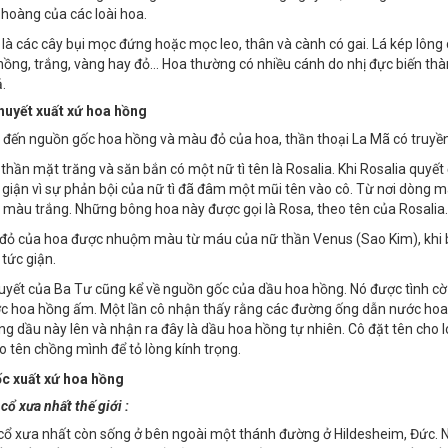
ồng đã có mặt cách đây 35 triệu năm. Vào khoản 3000 năm trước công ng
tiên về hoa hồng. khoảng 600 năm trước công nguyên , những bài thơ ca
 hoàng của các loài hoa.
là các cây bụi mọc đứng hoặc mọc leo, thân và cành có gai. Lá kép lông c
hồng, trắng, vàng hay đỏ… Hoa thường có nhiều cánh do nhị đực biến thàn
.
huyết xuất xứ hoa hồng
 đến nguồn gốc hoa hồng và màu đỏ của hoa, thần thoại La Mã có truyền
 thần mặt trăng và săn bắn có một nữ tì tên là Rosalia. Khi Rosalia quyết
 giận vì sự phản bội của nữ tì đã đâm một mũi tên vào cô. Từ nơi dòng
màu trắng. Những bông hoa này được gọi là Rosa, theo tên của Rosalia.
ỏ của hoa được nhuộm màu từ máu của nữ thần Venus (Sao Kim), khi bà
tức giận.
uyết của Ba Tư cũng kể về nguồn gốc của dầu hoa hồng. Nó được tình cờ
c hoa hồng ấm. Một lần cô nhận thấy rằng các đường ống dẫn nước hoa 
g dầu này lên và nhận ra đây là dầu hoa hồng tự nhiên. Cô đặt tên cho 
eo tên chồng mình để tỏ lòng kính trọng.
c xuất xứ hoa hồng
cổ xưa nhất thế giới :