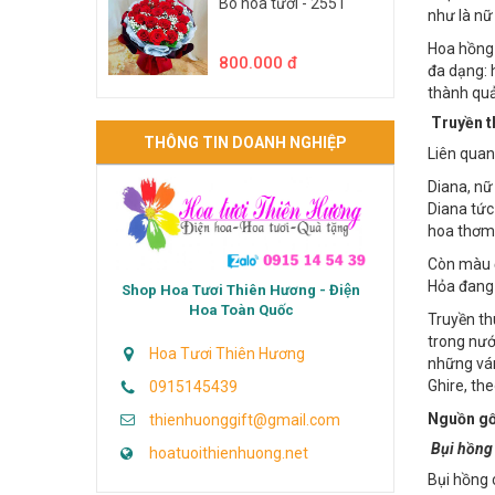
thì hoa h
nhận đầu 
Bó hoa tươi - 2551
như là nữ
Hoa hồng 
800.000 đ
đa dạng: 
thành quả
Truyền t
THÔNG TIN DOANH NGHIỆP
Liên quan
Diana, nữ
Diana tức
hoa thơm 
Còn màu đ
Hỏa đang 
Shop Hoa Tươi Thiên Hương - Điện
Hoa Toàn Quốc
Truyền th
trong nướ
Hoa Tươi Thiên Hương
những ván
Ghire, th
0915145439
Nguồn gố
thienhuonggift@gmail.com
Bụi hồng 
hoatuoithienhuong.net