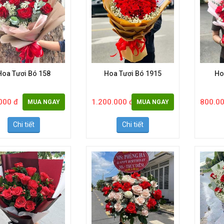
Hoa Tươi Bó 158
Hoa Tươi Bó 1915
Ho
000 đ
1.200.000 đ
800.00
MUA NGAY
MUA NGAY
Chi tiết
Chi tiết