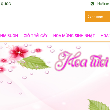
Hotline
 QUỐC
CHIA BUỒN
GIỎ TRÁI CÂY
HOA MỪNG SINH NHẬT
HOA 