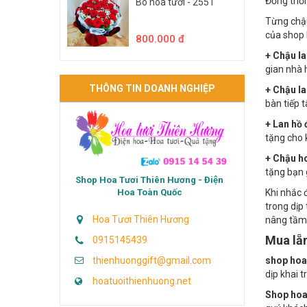
ý nghĩa p
Đồng thời
Bó hoa tươi - 2551
Từng chậu
của shop 
800.000 đ
+ Chậu la
gian nhà 
THÔNG TIN DOANH NGHIỆP
+ Chậu la
bàn tiếp 
+ Lan hồ 
tặng cho 
+ Chậu ho
tặng bạn 
Shop Hoa Tươi Thiên Hương - Điện
Hoa Toàn Quốc
Khi nhắc 
trong dịp
Hoa Tươi Thiên Hương
nâng tầm
Mua lẵ
0915145439
thienhuonggift@gmail.com
shop hoa 
dịp khai t
hoatuoithienhuong.net