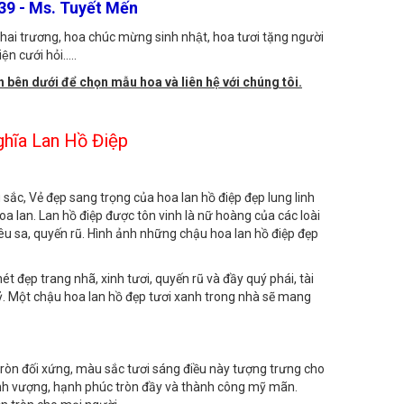
 Mỹ Tho, Tiền Giang
9 - Ms. Tuyết Mến
hai trương, hoa chúc mừng sinh nhật, hoa tươi tặng người
̣n cưới hỏi.....
 bên dưới để chọn mẫu hoa và liên hệ với chúng tôi.
hĩa Lan Hồ Điệp
ắc, Vẻ đẹp sang trọng của hoa lan hồ điệp đẹp lung linh
oa lan. Lan hồ điệp được tôn vinh là nữ hoàng của các loài
êu sa, quyến rũ. Hình ảnh những chậu hoa lan hồ điệp đẹp
ét đẹp trang nhã, xinh tươi, quyến rũ và đầy quý phái, tài
huỷ. Một chậu hoa lan hồ đẹp tươi xanh trong nhà sẽ mang
 tròn đối xứng, màu sắc tươi sáng điều này tượng trưng cho