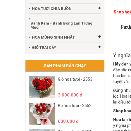
HOA TƯƠI CHÚC MỪNG
HOA TƯƠI CHIA BUỒN
Shop hoa
Bánh Kem - Bánh Bông Lan Trứng
Quý k
Muối
HOA MỪNG SINH NHẬT
GIỎ TRÁI CÂY
Ý nghĩa
Hãy đến v
SẢN PHẨM BÁN CHẠY
đặc sắc c
hoa lan, 
Giỏ hoa tươi - 2553
tuyệt vời
Đúng nh
3.000.000 đ
lộc. Hoa 
lại điều 
Bó hoa tươi - 2552
Shop hoa t
Hoa lan h
600.000 đ