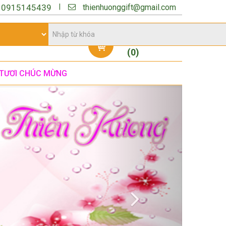
thienhuonggift@gmail.com
|
:
0915145439
Giỏ hàng
(
0
)
TƯƠI CHÚC MỪNG
Next