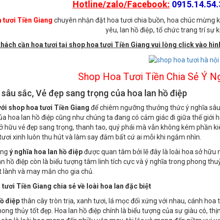
Địa chỉ:
345 Lý Thường Kiệt, Phường 4,
Hotline/zalo/Facebook:
0915.14.54.3
 tươi Tiền Giang
chuyên nhận đặt hoa tươi chia buồn, hoa chúc mừng k
yêu, lan hồ điệp, tổ chức trang trí sự kiê
hách cần hoa tươi tại shop hoa tươi Tiền Giang vui lòng click vào hình
Shop Hoa Tươi Tiền Chia Sẻ Ý Ng
 sâu sắc, Vẻ đẹp sang trọng của hoa lan hồ điệp
ới shop hoa tươi Tiền Giang
để chiêm ngưỡng thưởng thức ý nghĩa sâu s
ủa hoa lan hồ điệp cũng như chúng ta đang có cảm giác đi giữa thế giới h
sở hữu vẻ đẹp sang trọng, thanh tao, quý phái mà vẫn không kém phần ki
, tươi xinh luôn thu hút và làm say đắm bất cứ ai mỗi khi ngắm nhìn.
ưng
ý nghĩa hoa lan hồ điệp
được quan tâm bởi lẽ đây là loài hoa sở hữu n
lan hồ điệp còn là biểu tượng tâm linh tích cực và ý nghĩa trong phong t
tốt lành và may mắn cho gia chủ.
ươi Tiền Giang chia sẻ về loài hoa lan đặc biệt
ồ điệp
thân cây tròn trịa, xanh tươi, lá mọc đối xứng với nhau, cánh hoa