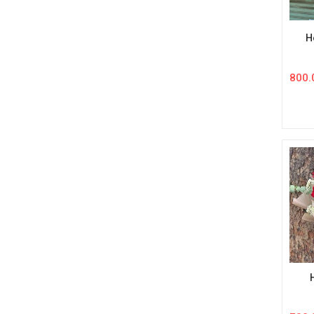
H
800.