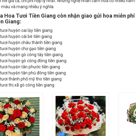
tươi bán tại thành phố mỹ tho tỉnh tiền giang mang thương hiệu ho
 với giá cả, chi phí hợp lý nhất. Những nghệ nhân cắm hoa có nhiều nă
c màu và mang nhiều ý nghĩa.
a Hoa Tươi Tiền Giang còn nhận giao gửi hoa miễn phí 
ền Giang:
ươi huyện cai lậy tiền giang
ươi huyện cái bè tiền giang
ươi huyện châu thành tiền giang
ươi huyện chợ gạo tiền giang
ươi huyện gò công tây tiền giang
ươi huyện gò công đông tiền giang
ươi huyện tân phước tiền giang
ươi huyện tân phú đông tiền giang
ươi thành phố mỹ tho tiền giang
ươi thị xã gò công tiền giang