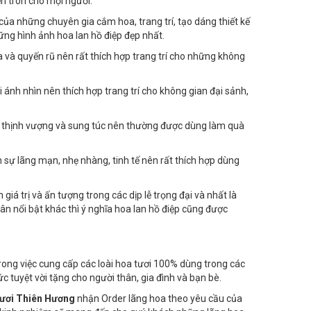
thịnh vượng, hạnh phúc tròn đầy và thành công mỹ mãn.
ẹn tròn cho mọi người.
của những chuyên gia cắm hoa, trang trí, tạo dáng thiết kế
ững hình ảnh hoa lan hồ điệp đẹp nhất.
 và quyến rũ nên rất thích hợp trang trí cho những không
i ánh nhìn nên thích hợp trang trí cho không gian đại sảnh,
, thịnh vượng và sung túc nên thường được dùng làm quà
ện sự lãng mạn, nhẹ nhàng, tinh tế nên rất thích hợp dùng
iá trị và ấn tượng trong các dịp lễ trọng đại và nhất là
ân nổi bật khác thì ý nghĩa hoa lan hồ điệp cũng được
rong việc cung cấp các loài hoa tươi 100% dùng trong các
sức tuyệt vời tặng cho người thân, gia đình và bạn bè.