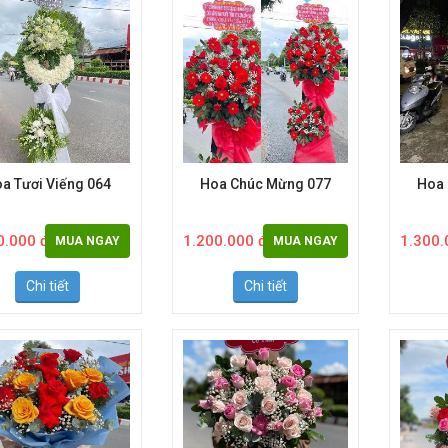
a Tươi Viếng 064
Hoa Chúc Mừng 077
Hoa
0.000 đ
1.200.000 đ
1.300.
MUA NGAY
MUA NGAY
Chi tiết
Chi tiết