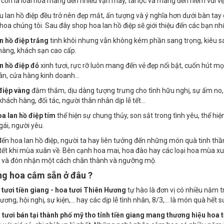
hong thủy tốt đẹp. Hoa lan hồ điệp chính là biểu tượng của sự giàu có, 
 còn là loài hoa mang đến nhiều vận may, tài lộc và mang đến niềm vui v
 lan hồ điệp đều trở nên đẹp mắt, ấn tượng và ý nghĩa hơn dưới bàn tay 
hoa chúng tôi. Sau đây shop hoa lan hồ điệp sẽ giới thiệu đến các bạn nh
n hồ điệp trắng
tinh khôi nhưng vẫn không kém phần sang trọng, kiêu sa
hàng, khách sạn cao cấp.
n hồ điệp đỏ
xinh tươi, rực rỡ luôn mang đến vẻ đẹp nổi bật, cuốn hút mọ
tân, cửa hàng kinh doanh…
điệp vàng
đằm thắm, dịu dàng tượng trưng cho tình hữu nghị, sự ấm no
khách hàng, đối tác, người thân nhân dịp lễ tết…
a lan hồ điệp tím
thể hiện sự chung thủy, son sắt trong tình yêu, thể hi
gái, người yêu.
đến hoa lan hồ điệp, người ta hay liên tưởng đến những món quà tinh thần g
 tết khi mùa xuân về. Bên cạnh hoa mai, hoa đào hay các loại hoa mùa xu
 và đón nhận một cách chân thành và ngưỡng mộ.
ng hoa cắm sẵn ở đâu ?
tươi tiền giang - hoa tươi Thiên Hương
tự hào là đơn vị có nhiều năm t
rương, hội nghị, sự kiện,… hay các dịp lễ tình nhân, 8/3,… là món quà hết 