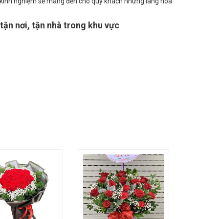
a tươi Thiên Hương
nhận Order lãng hoa theo yêu cầu của
m kinh nghiệm sẽ mang đến cho quý khách những lãng hoa
tận nơi, tận nhà trong khu vực