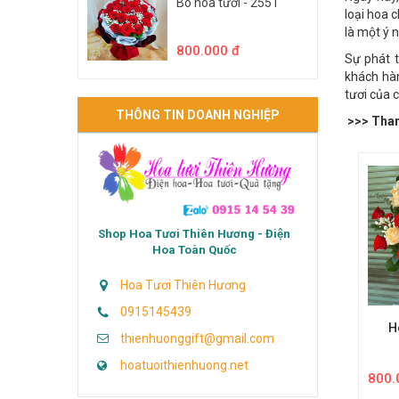
Ngày nay,
Bó hoa tươi - 2551
loại hoa c
là một ý 
800.000 đ
Sự phát t
khách hàn
tươi của 
THÔNG TIN DOANH NGHIỆP
>>> Tham 
Shop Hoa Tươi Thiên Hương - Điện
Hoa Toàn Quốc
Hoa Tươi Thiên Hương
0915145439
H
thienhuonggift@gmail.com
hoatuoithienhuong.net