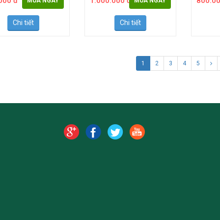
000 đ
1.000.000 đ
800.00
MUA NGAY
MUA NGAY
Chi tiết
Chi tiết
1
2
3
4
5