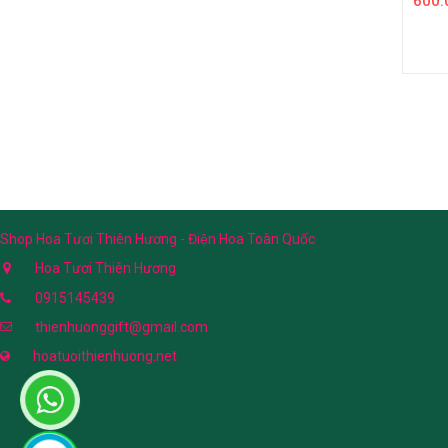
600.
Shop Hoa Tươi Thiên Hương - Điện Hoa Toàn Quốc
Hoa Tươi Thiên Hương
0915145439
thienhuonggift@gmail.com
hoatuoithienhuong.net