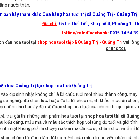
 trị tinh thần và ý nghĩa nhân văn vô cùng sâu sắc. Tặng nhau mỗi đóa h
à trao gửi yêu thương được khá nhiều người tận dụng đấy. Hãy đến
sh
tặng người thân.
ên bạn hãy tham khảo Cửa hàng hoa tươi thị xã Quảng Trị - Quảng Trị
Địa chỉ:
05 Lê Thế Tiết, Khu phố 4, Phường 1, Th
Hotline/zalo/Facebook:
0915.14.54.39 
ch cần hoa tươi tại
shop hoa tươi thị xã Quảng Trị - Quảng Trị
vui lòng
chúng tôi.
 điện hoa Quảng Trị tại shop hoa tươi Quảng Trị
vào dịp sinh nhật không chỉ là lời chúc tuổi mới nhiều thành công, ma
 sự nghiệp đã chọn lựa; hoặc đó là lời chúc mạnh khỏe, mau ăn chóng l
cả những lời chúc ấy đều sẽ được shop hoa tươi của chúng tôi gói gắm v
trẻ, trai gái thì những sản phẩm hoa tươi tại
shop hoa tươi thị xã Quảng
iều kiểu dáng, mẫu mà và màu sắc thích hợp với từng độ tuổi và giới tín
 sinh nhật không phải là chuyện sơ sài mà cần có sự chăm chút và tỉ mỉ t