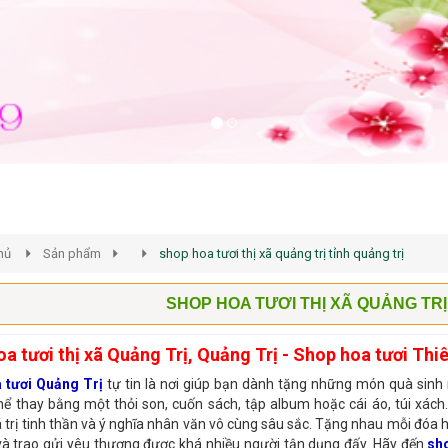
hủ
Sản phẩm
shop hoa tươi thị xã quảng trị tỉnh quảng trị
SHOP HOA TƯƠI THỊ XÃ QUẢNG TRỊ
a tươi thị xã Quảng Trị, Quảng Trị - Shop hoa tươi Th
 tươi Quảng Trị
tự tin là nơi giúp bạn dành tặng những món quà sinh
hể thay bằng một thỏi son, cuốn sách, tập album hoặc cái áo, túi x