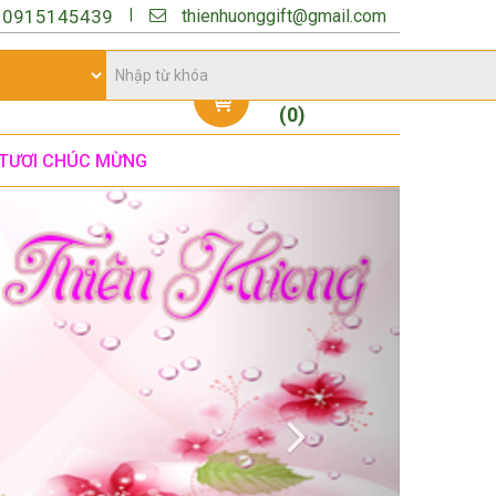
thienhuonggift@gmail.com
|
:
0915145439
Giỏ hàng
(
0
)
TƯƠI CHÚC MỪNG
Next