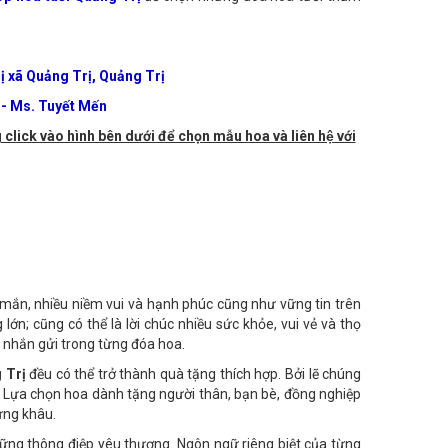
oa tươi, bó hoa tươi vào những dịp sinh nhật chính là cách
op hoa tuơi Quảng Trị
để chọn những đóa hoa tươi thắm
ị xã Quảng Trị, Quảng Trị
- Ms. Tuyết Mến
 click vào hình bên dưới để chọn mẫu hoa và liên hệ với
y mắn, nhiều niềm vui và hạnh phúc cũng như vững tin trên
ớn; cũng có thể là lời chúc nhiều sức khỏe, vui vẻ và thọ
à nhắn gửi trong từng đóa hoa.
 Trị
đều có thể trở thành quà tặng thích hợp. Bởi lẽ chúng
h. Lựa chọn hoa dành tặng người thân, bạn bè, đồng nghiệp
ừng khâu.