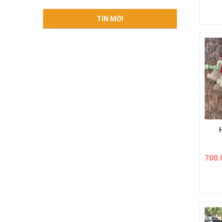
800.
TIN MỚI
700.