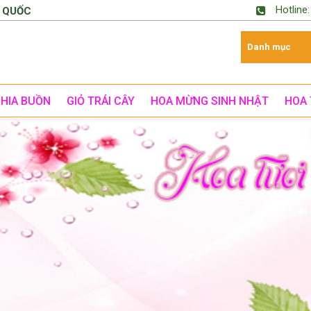
Hotline
 QUỐC
CHIA BUỒN
GIỎ TRÁI CÂY
HOA MỪNG SINH NHẬT
HOA 