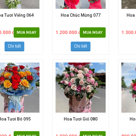
a Tươi Viếng 064
Hoa Chúc Mừng 077
Hoa
0.000 đ
1.200.000 đ
1.300.
MUA NGAY
MUA NGAY
Chi tiết
Chi tiết
Hoa Tươi Bó 095
Hoa Tươi Giỏ 080
Ho