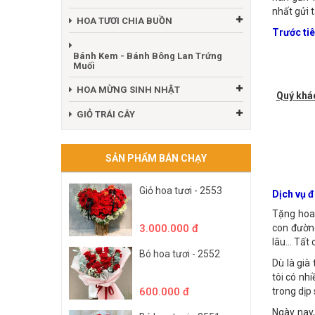
những giá
HOA TƯƠI CHÚC MỪNG
hàn gắn v
nhất gửi 
HOA TƯƠI CHIA BUỒN
Trước ti
Bánh Kem - Bánh Bông Lan Trứng
Muối
HOA MỪNG SINH NHẬT
Quý khá
GIỎ TRÁI CÂY
SẢN PHẨM BÁN CHẠY
Giỏ hoa tươi - 2553
Dịch vụ
Tặng hoa 
3.000.000 đ
con đường
lâu… Tất 
Bó hoa tươi - 2552
Dù là già 
tôi có nh
600.000 đ
trong dịp