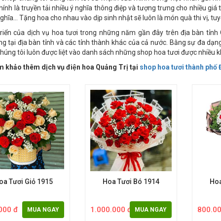
 shop chúng tôi đang làm tốt sứ mệnh của mình trong việc nhắn gửi nh
hính là truyền tải nhiều ý nghĩa thông điệp và tượng trưng cho nhiều giá 
nghĩa… Tặng hoa cho nhau vào dịp sinh nhật sẽ luôn là món quà thi vị, tuyệ
riển của dịch vụ hoa tươi trong những năm gần đây trên địa bàn tỉn
g tại địa bàn tỉnh và các tỉnh thành khác của cả nước. Bằng sự đa dạ
chúng tôi luôn được liệt vào danh sách những shop hoa tươi được nhiều 
khảo thêm dịch vụ điện hoa Quảng Trị tại
shop hoa tươi thành phố 
oa Tươi Giỏ 1915
Hoa Tươi Bó 1914
Hoa