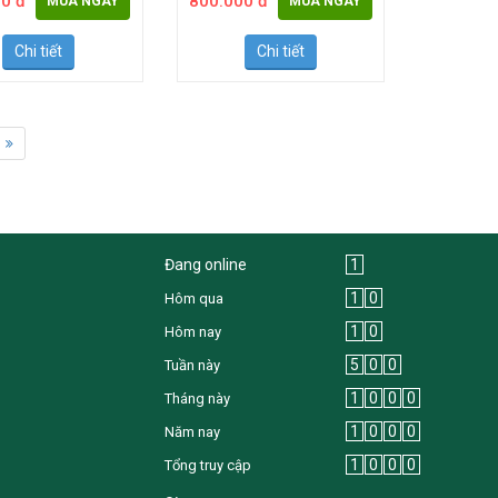
0 đ
800.000 đ
MUA NGAY
MUA NGAY
Chi tiết
Chi tiết
Đang online
1
1
0
Hôm qua
1
0
Hôm nay
5
0
0
Tuần này
1
0
0
0
Tháng này
1
0
0
0
Năm nay