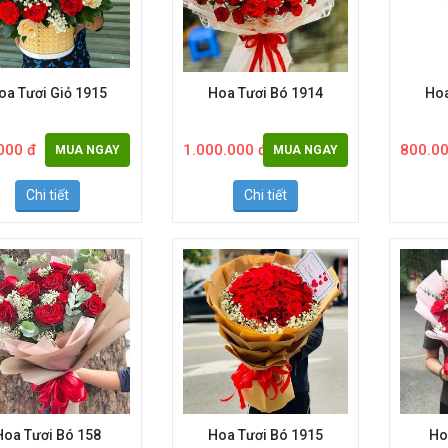
oa Tươi Giỏ 1915
Hoa Tươi Bó 1914
Hoa
000 đ
1.000.000 đ
800.00
MUA NGAY
MUA NGAY
Chi tiết
Chi tiết