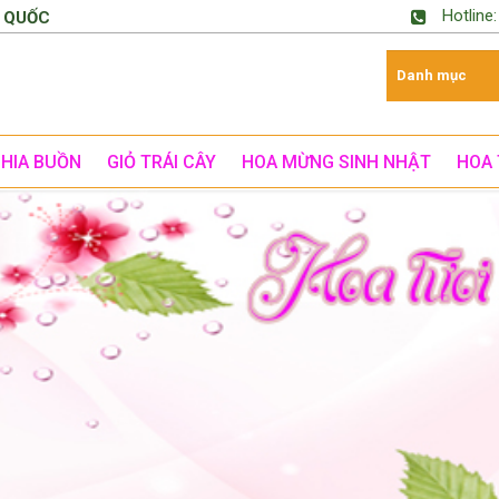
Hotline
 QUỐC
CHIA BUỒN
GIỎ TRÁI CÂY
HOA MỪNG SINH NHẬT
HOA 