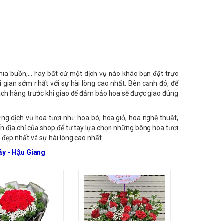
òng click vào hình bên dưới để chọn mẫu hoa và liên hệ
 chia buồn,… hay bất cứ một dịch vụ nào khác bạn đặt trực
 gian sớm nhất với sự hài lòng cao nhất. Bên cạnh đó, để
khách hàng trước khi giao để đảm bảo hoa sẽ được giao đúng
ững dịch vụ hoa tươi như hoa bó, hoa giỏ, hoa nghệ thuật,
đến địa chỉ của shop để tự tay lựa chọn những bông hoa tươi
 đẹp nhất và sự hài lòng cao nhất.
ảy - Hậu Giang