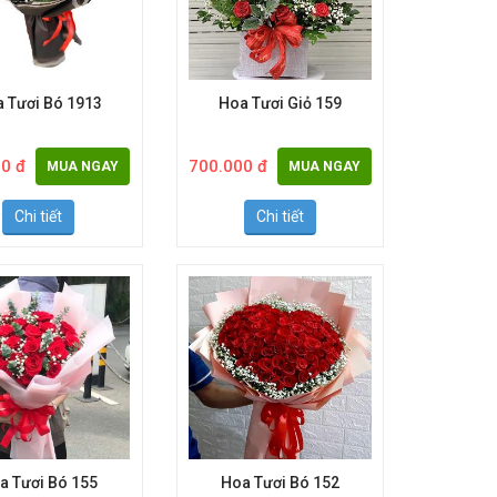
 Tươi Bó 1913
Hoa Tươi Giỏ 159
0 đ
700.000 đ
MUA NGAY
MUA NGAY
Chi tiết
Chi tiết