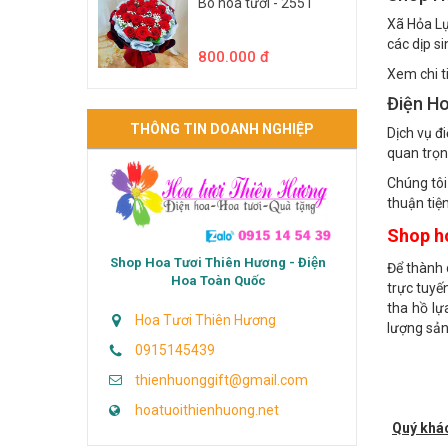
Shop H
Bó hoa tươi - 2551
Xã Hỏa L
các dịp si
800.000 đ
Xem chi ti
Điện Ho
THÔNG TIN DOANH NGHIỆP
Dịch vụ đ
quan trọn
Chúng tôi
thuận tiệ
Shop ho
Shop Hoa Tươi Thiên Hương - Điện
Để thành
Hoa Toàn Quốc
trực tuyến
tha hồ lự
Hoa Tươi Thiên Hương
lượng sản
0915145439
thienhuonggift@gmail.com
hoatuoithienhuong.net