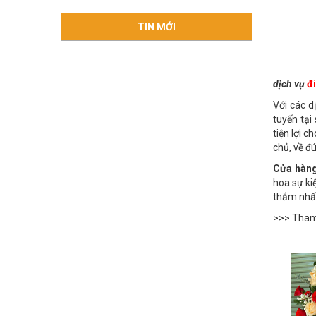
Quý khá
TIN MỚI
dịch vụ
đi
Với các d
tuyến tại
tiện lợi 
chủ, về đ
Cửa hàn
hoa sự ki
thắm nhất
>>> Tham 