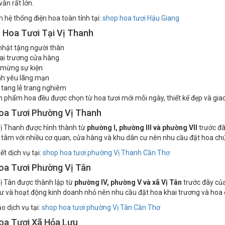
thay đổi về địa giới hành chính nhưng nhu cầu đặt hoa sinh nhật, hoa kh
ẫn rất lớn.
hệ thống điện hoa toàn tỉnh tại:
shop hoa tươi Hậu Giang
 Hoa Tươi Tại Vị Thanh
nhật tặng người thân
ai trương cửa hàng
 mừng sự kiện
nh yêu lãng mạn
tang lễ trang nghiêm
n phẩm hoa đều được chọn từ hoa tươi mới mỗi ngày, thiết kế đẹp và gia
oa Tươi Phường Vị Thanh
ị Thanh được hình thành từ
phường I, phường III và phường VII
trước đâ
 tâm với nhiều cơ quan, cửa hàng và khu dân cư nên nhu cầu đặt hoa ch
ết dịch vụ tại:
shop hoa tươi phường Vị Thanh Cần Thơ
oa Tươi Phường Vị Tân
 Tân được thành lập từ
phường IV, phường V và xã Vị Tân
trước đây của
ư và hoạt động kinh doanh nhỏ nên nhu cầu đặt hoa khai trương và hoa 
 dịch vụ tại:
shop hoa tươi phường Vị Tân Cần Thơ