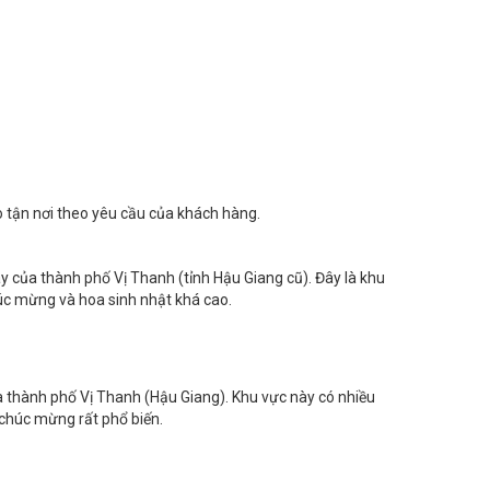
ai trương, hoa chúc mừng và hoa tang lễ của người dân tại
o tận nơi theo yêu cầu của khách hàng.
y của thành phố Vị Thanh (tỉnh Hậu Giang cũ). Đây là khu
úc mừng và hoa sinh nhật khá cao.
 thành phố Vị Thanh (Hậu Giang). Khu vực này có nhiều
chúc mừng rất phổ biến.