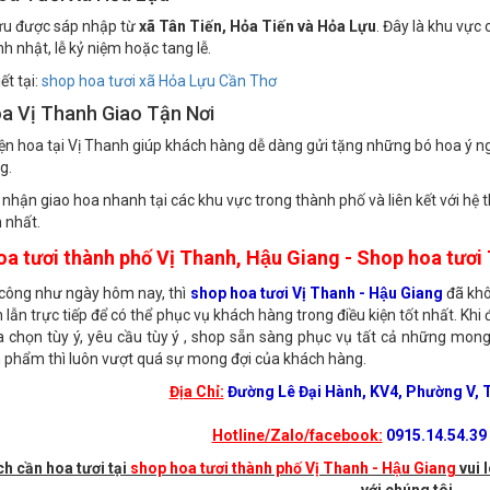
oa Tươi Xã Hỏa Lựu
ựu được sáp nhập từ
xã Tân Tiến, Hỏa Tiến và Hỏa Lựu
. Đây là khu vực
nh nhật, lễ kỷ niệm hoặc tang lễ.
ết tại:
shop hoa tươi xã Hỏa Lựu Cần Thơ
a Vị Thanh Giao Tận Nơi
iện hoa tại Vị Thanh giúp khách hàng dễ dàng gửi tặng những bó hoa ý ng
g.
 nhận giao hoa nhanh tại các khu vực trong thành phố và liên kết với h
n nhất.
a tươi thành phố Vị Thanh, Hậu Giang - Shop hoa tươ
 công như ngày hôm nay, thì
shop hoa tươi Vị Thanh - Hậu Giang
đã kh
 lẫn trực tiếp để có thể phục vụ khách hàng trong điều kiện tốt nhất. Khi 
a chọn tùy ý, yêu cầu tùy ý , shop sẵn sàng phục vụ tất cả những mong
 phẩm thì luôn vượt quá sự mong đợi của khách hàng.
Địa Chỉ:
Đường Lê Đại Hành, KV4, Phường V, T
Hotline/Zalo/facebook:
0915.14.54.39 