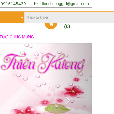
thienhuonggift@gmail.com
|
:
0915145439
Giỏ hàng
(
0
)
TƯƠI CHÚC MỪNG
Next