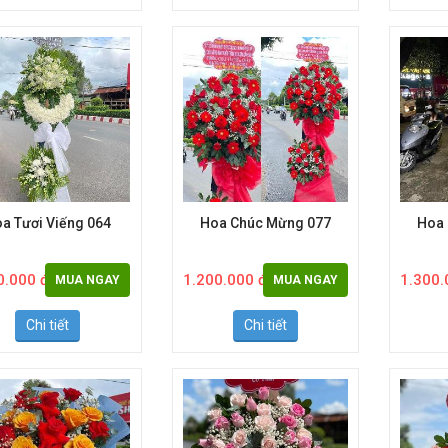
Chi tiết
Chi tiết
a Tươi Viếng 064
Hoa Chúc Mừng 077
Hoa
0.000 đ
1.200.000 đ
1.300.
MUA NGAY
MUA NGAY
Chi tiết
Chi tiết