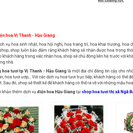
ch cần hoa tươi tại
shop hoa tươi thành phố Vị Thanh - Hậu Giang
vui l
với chúng tôi.
ện hoa Vị Thanh - Hậu Giang
ịch vụ hoa sinh nhật, hoa hội nghị, hoa trang trí, hoa khai trương, hoa
 shop, shop luôn bảo đảm rằng khách hàng sẽ nhận được hoa trong thời
cho khách hàng trong việc nhận hoa, shop sẽ chủ động liên hệ trước với 
úng nhà.
g hoa tươi tp Vị Thanh - Hậu Giang
là một địa chỉ đáng tin cậy cho nh
ện, hoa tươi ướp,…Với các dịch vụ hoa tươi trực tiếp, khách hàng có thể 
. Sau đó, shop sẽ thiết kế để khách hàng có thể ra về với những mẫu hoa
khảo thêm dịch vụ
điện hoa Hậu Giang
tại
shop hoa tươi thị xã Ngã B