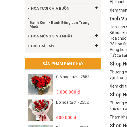
Dù có sự 
HOA TƯƠI CHÚC MỪNG
Vị Thanh v
HOA TƯƠI CHIA BUỒN
Xem thêm 
Dịch Vụ
Bánh Kem - Bánh Bông Lan Trứng
Muối
Hoa sinh 
Kệ hoa kh
HOA MỪNG SINH NHẬT
Hoa chúc
Bó hoa tì
GIỎ TRÁI CÂY
Vòng hoa 
Tất cả sả
Shop H
SẢN PHẨM BÁN CHẠY
Phường V
Giỏ hoa tươi - 2553
vực trung
Xem chi ti
3.000.000 đ
Shop H
Bó hoa tươi - 2552
Phường Vị
khu dân c
Tham khảo
600.000 đ