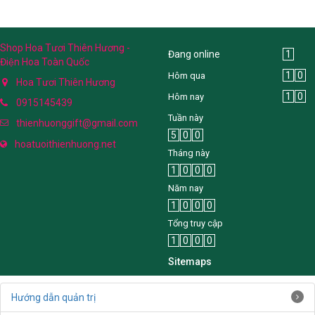
Shop Hoa Tươi Thiên Hương -
Đang online
1
Điện Hoa Toàn Quốc
1
0
Hôm qua
Hoa Tươi Thiên Hương
1
0
Hôm nay
0915145439
Tuần này
thienhuonggift@gmail.com
5
0
0
hoatuoithienhuong.net
Tháng này
1
0
0
0
Năm nay
1
0
0
0
Tổng truy cập
1
0
0
0
Sitemaps
Hướng dẫn quản trị