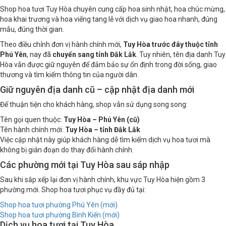
Shop hoa tươi Tuy Hòa – Phú Yên (cũ) | Đắk Lắk (mới)
Shop hoa tươi Tuy Hòa chuyên cung cấp hoa sinh nhật, hoa chúc mừng,
hoa khai trương và hoa viếng tang lễ với dịch vụ giao hoa nhanh, đúng
mẫu, đúng thời gian.
Theo điều chỉnh đơn vị hành chính mới,
Tuy Hòa trước đây thuộc tỉnh
Phú Yên
, nay đã
chuyển sang tỉnh Đắk Lắk
. Tuy nhiên, tên địa danh Tuy
Hòa vẫn được giữ nguyên để đảm bảo sự ổn định trong đời sống, giao
thương và tìm kiếm thông tin của người dân.
Giữ nguyên địa danh cũ – cập nhật địa danh mới
Để thuận tiện cho khách hàng, shop vẫn sử dụng song song:
Tên gọi quen thuộc:
Tuy Hòa – Phú Yên (cũ)
Tên hành chính mới:
Tuy Hòa – tỉnh Đắk Lắk
Việc cập nhật này giúp khách hàng dễ tìm kiếm dịch vụ hoa tươi mà
không bị gián đoạn do thay đổi hành chính.
Các phường mới tại Tuy Hòa sau sáp nhập
Sau khi sắp xếp lại đơn vị hành chính, khu vực Tuy Hòa hiện gồm 3
phường mới. Shop hoa tươi phục vụ đầy đủ tại:
Shop hoa tươi phường Phú Yên (mới)
Shop hoa tươi phường Bình Kiến (mới)