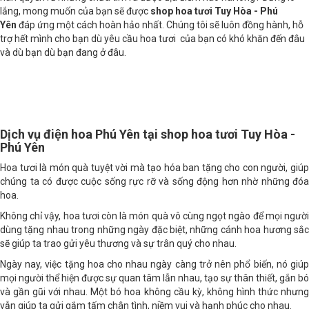
nàn quyến rũ nhưng chưa tìm ra được địa điểm nào hài lòng? Đừng lo
lắng, mong muốn của bạn sẽ được
shop hoa tươi Tuy Hòa - Phú
Yên
đáp ứng một cách hoàn hảo nhất. Chúng tôi sẽ luôn đồng hành, hỗ
trợ hết mình cho bạn dù yêu cầu hoa tươi của bạn có khó khăn đến đâu
và dù bạn dù bạn đang ở đâu.
Dịch vụ điện hoa Phú Yên tại shop hoa tươi Tuy Hòa -
Phú Yên
Hoa tươi là món quà tuyệt vời mà tạo hóa ban tặng cho con người, giúp
chúng ta có được cuộc sống rực rỡ và sống động hơn nhờ những đóa
hoa.
Không chỉ vậy, hoa tươi còn là món quà vô cùng ngọt ngào để mọi người
dùng tặng nhau trong những ngày đặc biệt, những cánh hoa hương sắc
sẽ giúp ta trao gửi yêu thương và sự trân quý cho nhau.
Ngày nay, việc tặng hoa cho nhau ngày càng trở nên phổ biến, nó giúp
mọi người thể hiện được sự quan tâm lẫn nhau, tạo sự thân thiết, gắn bó
và gần gũi với nhau. Một bó hoa không cầu kỳ, không hình thức nhưng