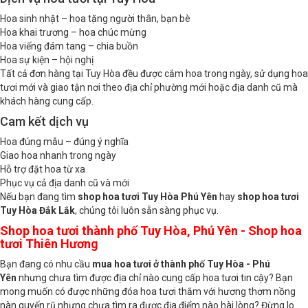
Dịch vụ hoa tươi tại Tuy Hòa
Hoa sinh nhật – hoa tặng người thân, bạn bè
Hoa khai trương – hoa chúc mừng
Hoa viếng đám tang – chia buồn
Hoa sự kiện – hội nghị
Tất cả đơn hàng tại Tuy Hòa đều được cắm hoa trong ngày, sử dụng hoa
tươi mới và giao tận nơi theo địa chỉ phường mới hoặc địa danh cũ mà
khách hàng cung cấp.
Cam kết dịch vụ
Hoa đúng mẫu – đúng ý nghĩa
Giao hoa nhanh trong ngày
Hỗ trợ đặt hoa từ xa
Phục vụ cả địa danh cũ và mới
Nếu bạn đang tìm
shop hoa tươi Tuy Hòa Phú Yên
hay
shop hoa tươi
Tuy Hòa Đắk Lắk
, chúng tôi luôn sẵn sàng phục vụ.
Shop hoa tươi thành phố Tuy Hòa, Phú Yên - Shop hoa
tươi Thiên Hương
Bạn đang có nhu cầu
mua hoa tươi ở thành phố Tuy Hòa - Phú
Yên
nhưng chưa tìm được địa chỉ nào cung cấp hoa tươi tin cậy? Bạn
mong muốn có được những đóa hoa tươi thắm với hương thơm nồng