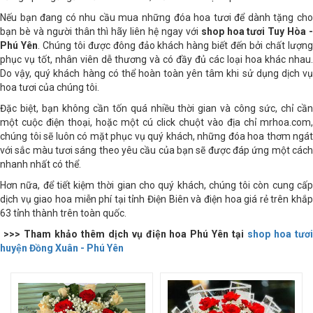
vẫn giúp ta gửi gắm tấm chân tình, niềm vui và hạnh phúc cho nhau.
Nếu bạn đang có nhu cầu mua những đóa hoa tươi để dành tặng cho
bạn bè và người thân thì hãy liên hệ ngay với
shop hoa tươi Tuy Hòa -
Phú Yên
. Chúng tôi được đông đảo khách hàng biết đến bởi chất lượn
phục vụ tốt, nhân viên dễ thương và có đầy đủ các loại hoa khác nhau.
Do vậy, quý khách hàng có thể hoàn toàn yên tâm khi sử dụng dịch vụ
hoa tươi của chúng tôi.
Đặc biệt, bạn không cần tốn quá nhiều thời gian và công sức, chỉ cần
một cuộc điện thoại, hoặc một cú click chuột vào địa chỉ mrhoa.com,
chúng tôi sẽ luôn có mặt phục vụ quý khách, những đóa hoa thơm ngát
với sắc màu tươi sáng theo yêu cầu của bạn sẽ được đáp ứng một cách
nhanh nhất có thể.
Hơn nữa, để tiết kiệm thời gian cho quý khách, chúng tôi còn cung cấp
dịch vụ giao hoa miễn phí tại tỉnh Điện Biên và điện hoa giá rẻ trên khắp
63 tỉnh thành trên toàn quốc.
>>> Tham khảo thêm dịch vụ điện hoa Phú Yên tại
shop hoa tươ
huyện Đồng Xuân - Phú Yên