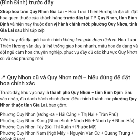
Shop hoa tươi Quy Nhơn Gia Lai – Kế thừa TP Quy Nhơn
(Bình Định) trước đây
Shop hoa tươi Quy Nhơn Gia Lai
– Hoa Tươi Thiên Hương là địa chỉ đặt
hoa quen thuộc của khách hàng
trước đây tại TP Quy Nhơn, tỉnh Bình
Định
và hiện nay thuộc
đơn vị hành chính mới: phường Quy Nhơn, tỉnh
Gia Lai
sau khi sắp xếp.
Việc thay đổi địa giới hành chính
không làm gián đoạn dịch vụ
. Hoa Tươi
Thiên Hương vẫn duy trì hệ thống giao hoa nhanh, mẫu hoa đa dạng và
đội ngũ cắm hoa chuyên nghiệp, phục vụ đầy đủ các khu vực Quy Nhơn
cũ và các phường mới.
📍 Quy Nhơn cũ và Quy Nhơn mới – hiểu đúng để đặt
hoa chính xác
Trước đây, khu vực này là
thành phố Quy Nhơn – tỉnh Bình Định
. Sau
sáp nhập, địa danh hành chính được điều chỉnh thành các
phường Quy
Nhơn thuộc tỉnh Gia Lai
, bao gồm:
Phường Quy Nhơn (Đống Đa + Hải Cảng + Thị Nại + Trần Phú)
Phường Quy Nhơn Đông (Nhơn Bình + Nhơn Hội + Nhơn Lý + Nhơn Hải)
Phường Quy Nhơn Tây (Bùi Thị Xuân + Phước Mỹ)
Phường Quy Nhơn Nam (Ngô Mây + Nguyễn Văn Cừ + Quang Trung +