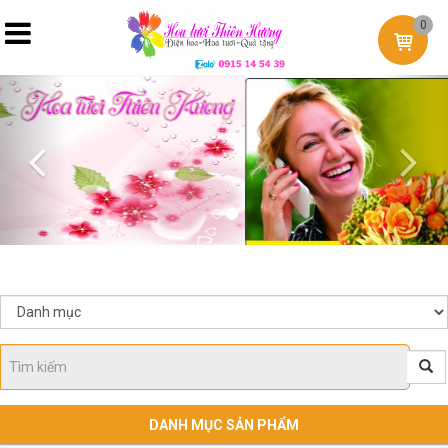
0
Previous
Nex
DANH MỤC SẢN PHẨM