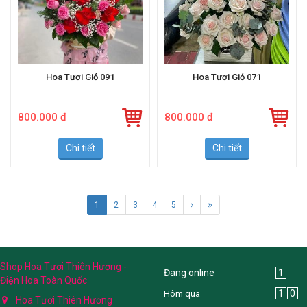
Hoa Tươi Giỏ 091
Hoa Tươi Giỏ 071
800.000 đ
800.000 đ
Chi tiết
Chi tiết
1
2
3
4
5
Shop Hoa Tươi Thiên Hương -
Đang online
1
Điện Hoa Toàn Quốc
1
0
Hôm qua