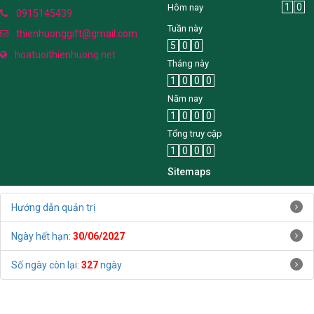
Hoa Tươi Thiên Hương
1
0
Hôm nay
0915145439
Tuần này
thienhuonggift@gmail.com
5
0
0
hoatuoithienhuong.net
Tháng này
1
0
0
0
Năm nay
1
0
0
0
Tổng truy cập
1
0
0
0
Sitemaps
Hướng dẫn quản trị
Ngày hết hạn:
30/06/2027
Số ngày còn lại:
327
ngày