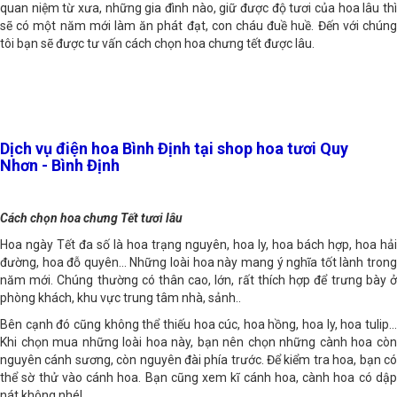
khác.
Shop hoa tươi Bình Định
cũng tìm hiểu và biết được rằng, the
quan niệm từ xưa, những gia đình nào, giữ được độ tươi của hoa lâu thì
sẽ có một năm mới làm ăn phát đạt, con cháu đuề huề. Đến với chúng
tôi bạn sẽ được tư vấn cách chọn hoa chưng tết được lâu.
Dịch vụ điện hoa Bình Định tại shop hoa tươi Quy
Nhơn - Bình Định
Cách chọn hoa chưng Tết tươi lâu
Hoa ngày Tết đa số là hoa trạng nguyên, hoa ly, hoa bách hợp, hoa hải
đường, hoa đỗ quyên… Những loài hoa này mang ý nghĩa tốt lành trong
năm mới. Chúng thường có thân cao, lớn, rất thích hợp để trưng bày ở
phòng khách, khu vực trung tâm nhà, sảnh..
Bên cạnh đó cũng không thể thiếu hoa cúc, hoa hồng, hoa ly, hoa tulip…
Khi chọn mua những loài hoa này, bạn nên chọn những cành hoa còn
nguyên cánh sương, còn nguyên đài phía trước. Để kiểm tra hoa, bạn có
thể sờ thử vào cánh hoa. Bạn cũng xem kĩ cánh hoa, cành hoa có dập