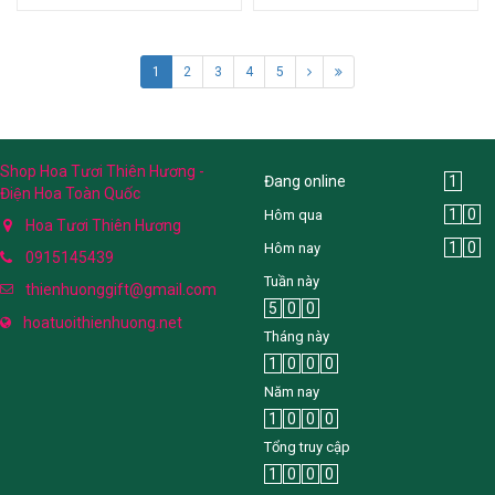
1
2
3
4
5
Shop Hoa Tươi Thiên Hương -
Đang online
1
Điện Hoa Toàn Quốc
1
0
Hôm qua
Hoa Tươi Thiên Hương
1
0
Hôm nay
0915145439
Tuần này
thienhuonggift@gmail.com
5
0
0
hoatuoithienhuong.net
Tháng này
1
0
0
0
Năm nay
1
0
0
0
Tổng truy cập
1
0
0
0