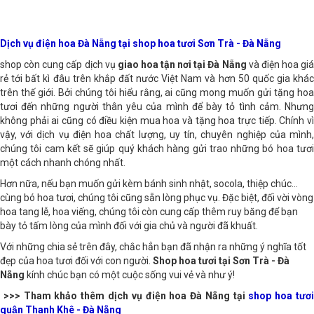
Dịch vụ điện hoa Đà Nẵng tại shop hoa tươi Sơn Trà - Đà Nẵng
shop còn cung cấp dịch vụ
giao hoa tận nơi tại Đà Nẵng
và điện hoa giá
rẻ tới bất kì đâu trên khắp đất nước Việt Nam và hơn 50 quốc gia khác
trên thế giới. Bởi chúng tôi hiểu rằng, ai cũng mong muốn gửi tặng hoa
tươi đến những người thân yêu của mình để bày tỏ tình cảm. Nhưng
không phải ai cũng có điều kiện mua hoa và tặng hoa trực tiếp. Chính vì
vậy, với dịch vụ điện hoa chất lượng, uy tín, chuyên nghiệp của mình,
chúng tôi cam kết sẽ giúp quý khách hàng gửi trao những bó hoa tươi
một cách nhanh chóng nhất.
Hơn nữa, nếu bạn muốn gửi kèm bánh sinh nhật, socola, thiệp chúc…
cùng bó hoa tươi, chúng tôi cũng sẵn lòng phục vụ. Đặc biệt, đối vời vòng
hoa tang lễ, hoa viếng, chúng tôi còn cung cấp thêm ruy băng để bạn
bày tỏ tấm lòng của mình đối với gia chủ và người đã khuất.
Với những chia sẻ trên đây, chắc hẳn bạn đã nhận ra những ý nghĩa tốt
đẹp của hoa tươi đối với con người.
Shop hoa tươi tại Sơn Trà - Đà
Nẵng
kính chúc bạn có một cuộc sống vui vẻ và như ý!
>>> Tham khảo thêm dịch vụ điện hoa Đà Nẵng tại
shop hoa tươ