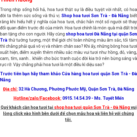
Thiên Hương
Trong nhịp sống hối hả, hoa tươi thật sự là điều tuyệt vời nhất, có hoa
đời ta thêm sức sống và thú vị.
Shop hoa tươi Sơn Trà - Đà Nẵng
biết
rằng khi hiểu hết ý nghĩa của hoa tươi, chắc hẳn một số người sẽ thay
đổi quan điểm trước đó của mình. Hoa tươi chính là món quà mà đất trời
ban tặng cho con người. Hãy cùng
shop hoa tươi Đà Nẵng tại quận Sơn
Trà
thử tưởng tượng, một thế giới chỉ toàn những màu âm sắc, tối tăm
thì chẳng phải quá vô vị và nhàm chán sao? Khi ấy, những bông hoa tươi
xuất hiện, điểm xuyến thêm nhiều sắc màu vui tươi như hồng, đỏ, vàng,
cam, tím, xanh… khiến cho bức tranh cuộc đời kia trở nên bừng sáng và
rực rỡ. Vậy chẳng phải hoa tươi là một điều kì diệu sao?
Trước tiên bạn hãy tham khảo Cửa hàng hoa tươi quận Sơn Trà - Đà
Nẵng
Địa chỉ:
32 Hà Chương, Phường Phước Mỹ, Quận Sơn Trà, Đà Nẵng
Hotline/zalo/Facebook:
0915.14.54.39 - Ms. Tuyết Mến
Quý khách cần hoa tươi tại
shop hoa tươi quận Sơn Trà - Đà Nẵng
vui
lòng click vào hình bên dưới để chọn mẫu hoa và liên hệ với chúng
tôi.