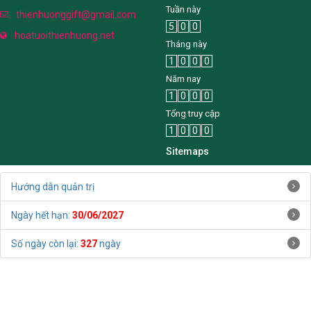
0915145439
Tuần này
thienhuonggift@gmail.com
5
0
0
hoatuoithienhuong.net
Tháng này
1
0
0
0
Năm nay
1
0
0
0
Tổng truy cập
1
0
0
0
Sitemaps
Hướng dẫn quản trị
Ngày hết hạn:
30/06/2027
Số ngày còn lại:
327
ngày