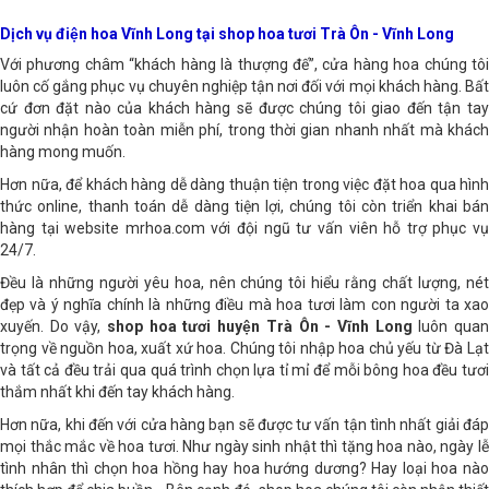
Dịch vụ điện hoa Vĩnh Long tại shop hoa tươi Trà Ôn - Vĩnh Long
Với phương châm “khách hàng là thượng đế”, cửa hàng hoa chúng tôi
luôn cố gắng phục vụ chuyên nghiệp tận nơi đối với mọi khách hàng. Bất
cứ đơn đặt nào của khách hàng sẽ được chúng tôi giao đến tận tay
người nhận hoàn toàn miễn phí, trong thời gian nhanh nhất mà khách
hàng mong muốn.
Hơn nữa, để khách hàng dễ dàng thuận tiện trong việc đặt hoa qua hình
thức online, thanh toán dễ dàng tiện lợi, chúng tôi còn triển khai bán
hàng tại website mrhoa.com với đội ngũ tư vấn viên hỗ trợ phục vụ
24/7.
Đều là những người yêu hoa, nên chúng tôi hiểu rằng chất lượng, nét
đẹp và ý nghĩa chính là những điều mà hoa tươi làm con người ta xao
xuyến. Do vậy,
shop hoa tươi huyện Trà Ôn - Vĩnh Long
luôn qua
trọng về nguồn hoa, xuất xứ hoa. Chúng tôi nhập hoa chủ yếu từ Đà Lạt
và tất cả đều trải qua quá trình chọn lựa tỉ mỉ để mỗi bông hoa đều tươi
thắm nhất khi đến tay khách hàng.
Hơn nữa, khi đến với cửa hàng bạn sẽ được tư vấn tận tình nhất giải đáp
mọi thắc mắc về hoa tươi. Như ngày sinh nhật thì tặng hoa nào, ngày lễ
tình nhân thì chọn hoa hồng hay hoa hướng dương? Hay loại hoa nào