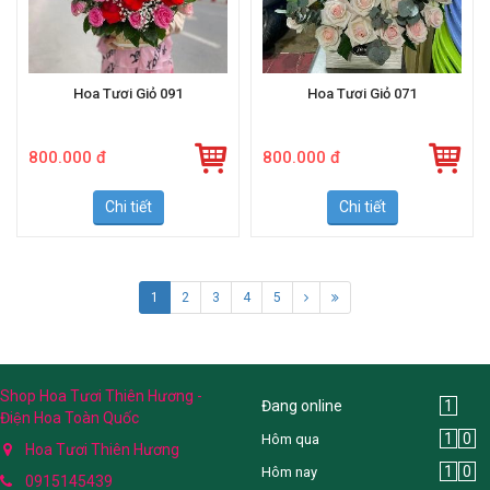
Hoa Tươi Giỏ 091
Hoa Tươi Giỏ 071
800.000 đ
800.000 đ
Chi tiết
Chi tiết
1
2
3
4
5
Shop Hoa Tươi Thiên Hương -
Đang online
1
Điện Hoa Toàn Quốc
1
0
Hôm qua
Hoa Tươi Thiên Hương
1
0
Hôm nay