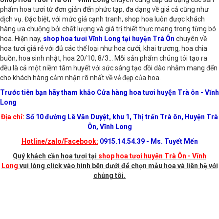
Shop Hoa Tươi Trà Ôn - Vĩnh Long
chuyên cung cấp đa dạng các sản
phẩm hoa tươi từ đơn giản đến phức tạp, đa dạng về giá cả cũng như
dịch vụ. Đặc biệt, với mức giá cạnh tranh, shop hoa luôn được khách
hàng ưa chuộng bởi chất lượng và giá trị thiết thực mang trong từng bó
hoa. Hiện nay,
shop hoa tươi Vĩnh Long tại huyện Trà Ôn
chuyên về
hoa tươi giá rẻ với đủ các thể loại như hoa cưới, khai trương, hoa chia
buồn, hoa sinh nhật, hoa 20/10, 8/3… Mỗi sản phẩm chúng tôi tạo ra
đều là cả một niềm tâm huyết với sức sáng tạo dồi dào nhằm mang đến
cho khách hàng cảm nhận rõ nhất về vẻ đẹp của hoa.
Trước tiên bạn hãy tham khảo Cửa hàng hoa tươi huyện Trà ôn - Vĩnh
Long
Địa chỉ:
Số 10 đường Lê Văn Duyệt, khu 1, Thị trấn Trà ôn, Huyện Trà
Ôn, Vĩnh Long
Hotline/zalo/Facebook:
0915.14.54.39 - Ms. Tuyết Mến
Quý khách cần hoa tươi tại
shop hoa tươi huyện Trà Ôn - Vĩnh
Long
vui lòng click vào hình bên dưới để chọn mẫu hoa và liên hệ với
chúng tôi.