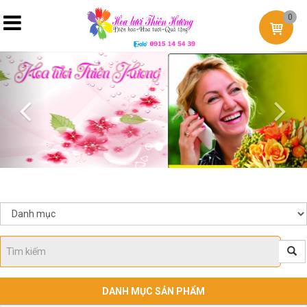
0
Previous
Nex
DANH MỤC SẢN PHẨM