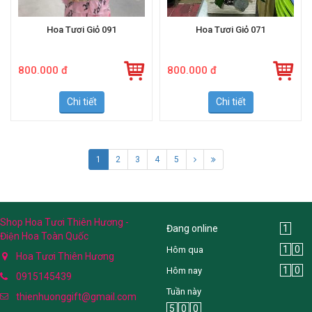
Hoa Tươi Giỏ 091
Hoa Tươi Giỏ 071
800.000 đ
800.000 đ
Chi tiết
Chi tiết
1
2
3
4
5
Shop Hoa Tươi Thiên Hương -
Đang online
1
Điện Hoa Toàn Quốc
1
0
Hôm qua
Hoa Tươi Thiên Hương
1
0
Hôm nay
0915145439
Tuần này
thienhuonggift@gmail.com