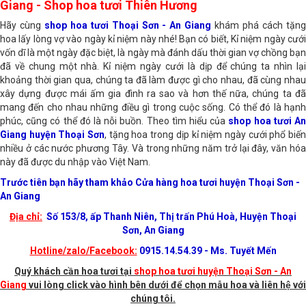
Shop hoa tươi thị trấn Phú Hòa huyện Thoại Sơn, An
Giang - Shop hoa tươi Thiên Hương
Hãy cùng
shop hoa tươi Thoại Sơn - An Giang
khám phá cách tặn
hoa lấy lòng vợ vào ngày kỉ niệm này nhé! Bạn có biết, Kỉ niệm ngày cưới
vốn dĩ là một ngày đặc biệt, là ngày mà đánh dấu thời gian vợ chồng bạn
đã về chung một nhà. Kỉ niệm ngày cưới là dịp để chúng ta nhìn lại
khoảng thời gian qua, chúng ta đã làm được gì cho nhau, đã cùng nhau
xây dựng được mái ấm gia đình ra sao và hơn thế nữa, chúng ta đã
mang đến cho nhau những điều gì trong cuộc sống. Có thể đó là hạnh
phúc, cũng có thể đó là nỗi buồn. Theo tìm hiểu của
shop hoa tươi A
Giang huyện Thoại Sơn
, tặng hoa trong dịp kỉ niệm ngày cưới phổ biế
nhiều ở các nước phương Tây. Và trong những năm trở lại đây, văn hóa
này đã được du nhập vào Việt Nam.
Trước tiên bạn hãy tham khảo Cửa hàng hoa tươi huyện Thoại Sơn -
An Giang
Địa chỉ:
Số 153/8, ấp Thanh Niên, Thị trấn Phú Hoà, Huyện Thoại
Sơn, An Giang
Hotline/zalo/Facebook:
0915.14.54.39 - Ms. Tuyết Mến
Quý khách cần hoa tươi tại
shop hoa tươi huyện Thoại Sơn - An
Giang
vui lòng click vào hình bên dưới để chọn mẫu hoa và liên hệ với