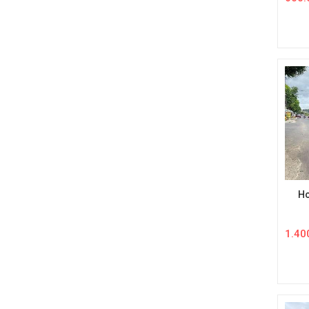
600.
Ho
1.40