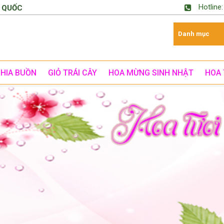
Hotline
 QUỐC
CHIA BUỒN
GIỎ TRÁI CÂY
HOA MỪNG SINH NHẬT
HOA 