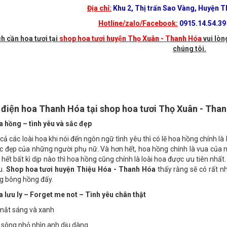
ên bạn hãy tham khảo Cửa hàng hoa tươi huyện Thọ Xuân, Thanh Hóa
Địa chỉ:
Khu 2, Thị trấn Sao Vàng, Huyện 
Hotline/zalo/Facebook:
0915.14.54.39 
h cần hoa tươi tại
shop hoa tươi huyện Thọ Xuân - Thanh Hóa
vui lòng
chúng tôi.
ụ điện hoa Thanh Hóa tại shop hoa tươi Thọ Xuân - Tha
 hồng – tình yêu và sắc đẹp
cả các loài hoa khi nói đến ngôn ngữ tình yêu thì có lẽ hoa hồng chính là
c đẹp của những người phụ nữ. Và hơn hết, hoa hồng chính là vua của n
 hết bất kì dịp nào thì hoa hồng cũng chính là loài hoa được ưu tiên nh
u.
Shop hoa tươi huyện Thiệu Hóa - Thanh Hóa
thấy rằng sẽ có rất n
g bông hồng đấy.
 lưu ly – Forget me not – Tình yêu chân thật
mắt sáng và xanh