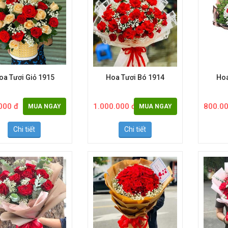
oa Tươi Giỏ 1915
Hoa Tươi Bó 1914
Hoa
000 đ
1.000.000 đ
800.00
MUA NGAY
MUA NGAY
Chi tiết
Chi tiết