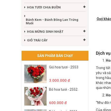
Trước ti
HOA TƯƠI CHÚC MỪNG
HOA TƯƠI CHIA BUỒN
Quý khác
Bánh Kem - Bánh Bông Lan Trứng
Muối
HOA MỪNG SINH NHẬT
GIỎ TRÁI CÂY
Dịch v
SẢN PHẨM BÁN CHẠY
Hoa
Giỏ hoa tươi - 2553
Trong tất 
yêu và sắ
trong hầu
3.000.000 đ
khác nha
qua nhữn
Bó hoa tươi - 2552
Hoa
600.000 đ
“Như đôi 