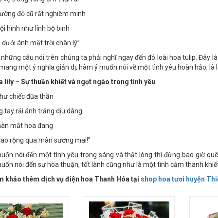
 vệ trong vòng ôm thân ái
ường đỏ cũ rất nghiêm minh
ội hình như lính bộ binh
 dưới ánh mặt trời chân lý”
những câu nói trên chúng ta phải nghĩ ngay đến đó loài hoa tulip. Đây l
 mang một ý nghĩa giản dị, hàm ý muốn nói về một tình yêu hoàn hảo, là 
 lily – Sự thuần khiết và ngọt ngào trong tình yêu
hư chiếc đũa thần
 tay rải ánh trăng dịu dàng
nàn mắt hoa đang
 cao rộng qua màn sương mai!”
uốn nói đến một tình yêu trong sáng và thật lòng thì đừng bao giờ quên l
muốn nói đến sự hòa thuận, tốt lành cũng như là một tình cảm thanh khiế
khảo thêm dịch vụ điện hoa Thanh Hóa tại
shop hoa tươi huyện Th