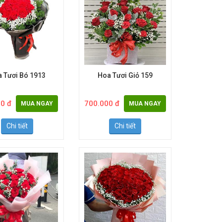
 Tươi Bó 1913
Hoa Tươi Giỏ 159
0 đ
700.000 đ
MUA NGAY
MUA NGAY
Chi tiết
Chi tiết