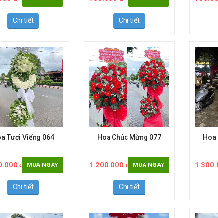
000 đ
900.000 đ
700.00
MUA NGAY
MUA NGAY
Chi tiết
Chi tiết
a Tươi Viếng 064
Hoa Chúc Mừng 077
Hoa
0.000 đ
1.200.000 đ
1.300.
MUA NGAY
MUA NGAY
Chi tiết
Chi tiết