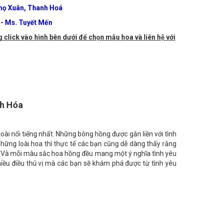
Thọ Xuân, Thanh Hoá
- Ms. Tuyết Mến
 click vào hình bên dưới để chọn mẫu hoa và liên hệ với
nh Hóa
 loài nổi tiếng nhất. Những bông hồng được gắn liền với tình
hững loài hoa thì thực tế các bạn cũng dễ dàng thấy rằng
ất. Và mỗi màu sắc hoa hồng đều mang một ý nghĩa tình yêu
hiều điều thú vị mà các bạn sẽ khám phá được từ tình yêu