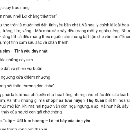
sông nhỏ nhìn anh dịu dàng
ọc quý trao nàng
 nhau nhé! Lời chàng thiết tha”
 thơ trên là muốn nói đến tình yêu bền chặt. Và hoa ly chính là loài ho
, trắng, tím, vàng… Mỗi màu sắc này đều mang một ý nghĩa riêng. Như
y rằng tất cả đều mang theo nguồn cảm hứng bất tận cho văn thơ để nói 
, một tình cảm sâu sắc và chân thành.
 sim – Tình yêu duy nhất
 kìa những cây sim
o đất vô nhiên vui buồn
 ngưỡng cửa khiêm nhường
ong nỗi thân thương đón chào”
 phải là loài hoa phổ biến như hoa hồng nhưng như nhắc đến các loài 
sim. Và như những gì mà
shop hoa tươi huyện Thọ Xuân
biết thì hoa 
thuở mới lớn, khi mà hai người vẫn còn ngại ngùng, e ấp. Và hơn hết, đây
 thủy của người con gái chờ chồng.
 Tulip – Uất kim hương – Lời tỏ bày của tình yêu