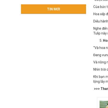
“Được bảo
Của bức t
TIN MỚI
Hoa xếp đ
Diễu hành
Nghe đến 
Tulip này
Hoa
“Và hoa n
Đang vung
Và nồng 
Nhìn trời
Khi bạn m
lộng lẫy 
>>> Tham 