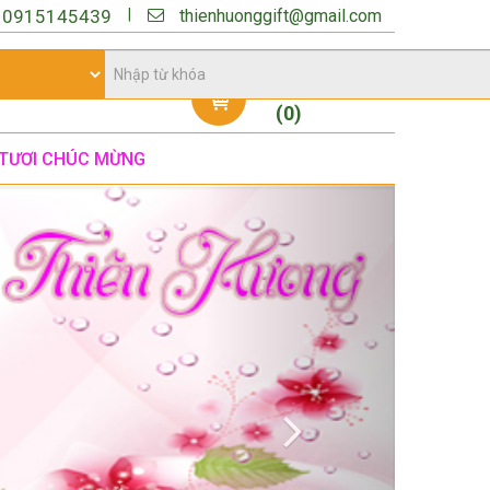
thienhuonggift@gmail.com
|
:
0915145439
Giỏ hàng
(
0
)
TƯƠI CHÚC MỪNG
Next