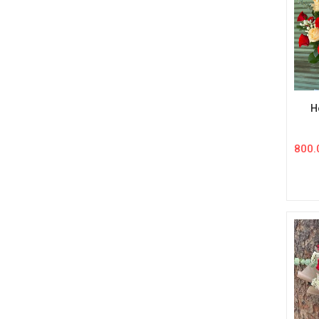
H
800.