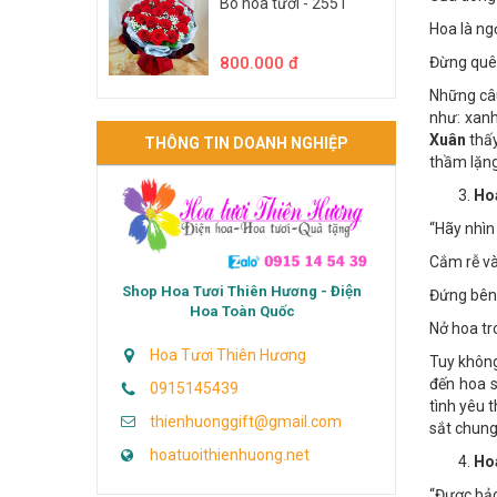
Của dòng 
Bó hoa tươi - 2551
Hoa là ng
800.000 đ
Đừng quên
Những câu
như: xanh
Xuân
thấ
THÔNG TIN DOANH NGHIỆP
thầm lặng
Hoa
“Hãy nhìn
Cắm rễ và
Shop Hoa Tươi Thiên Hương - Điện
Đứng bên
Hoa Toàn Quốc
Nở hoa tr
Hoa Tươi Thiên Hương
Tuy không
đến hoa 
0915145439
tình yêu 
thienhuonggift@gmail.com
sắt chung
hoatuoithienhuong.net
Hoa