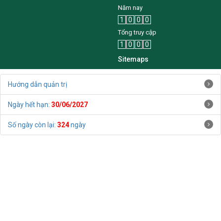
1
0
0
0
Năm nay
1
0
0
0
Tổng truy cập
1
0
0
0
Sitemaps
Hướng dẫn quản trị
Ngày hết hạn:
30/06/2027
Số ngày còn lại:
324
ngày