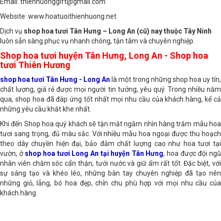
Email: thienhuonggift@gmail.com
Website: www.hoatuoithienhuong.net
Dịch vụ
shop hoa tươi Tân Hưng – Long An (cũ) nay thuộc Tây Ninh
luôn sẵn sàng phục vụ nhanh chóng, tận tâm và chuyên nghiệp.
Shop hoa tươi huyện Tân Hưng, Long An - Shop hoa
tươi Thiên Hương
shop hoa tươi Tân Hưng - Long An
là một trong những shop hoa uy tín,
chất lượng, giá rẻ được mọi người tin tưởng, yêu quý. Trong nhiều năm
qua, shop hoa đã đáp ứng tốt nhất mọi nhu cầu của khách hàng, kể cả
những yêu cầu khắt khe nhất.
Khi đến Shop hoa quý khách sẽ tận mắt ngắm nhìn hàng trăm mẫu hoa
tươi sang trọng, đủ màu sắc. Với nhiều mẫu hoa ngoại được thu hoạch
theo dây chuyền hiện đại, bảo đảm chất lượng cao như hoa tươi tại
vườn, ở
shop hoa tươi Long An tại huyện Tân Hưng
, hoa được đội ng
nhân viên chăm sóc cẩn thận, tưới nước và giữ ẩm rất tốt. Đặc biệt, với
sự sáng tạo và khéo léo, những bàn tay chuyên nghiệp đã tạo nên
những giỏ, lẵng, bó hoa đẹp, chỉn chu phù hợp với mọi nhu cầu của
khách hàng.