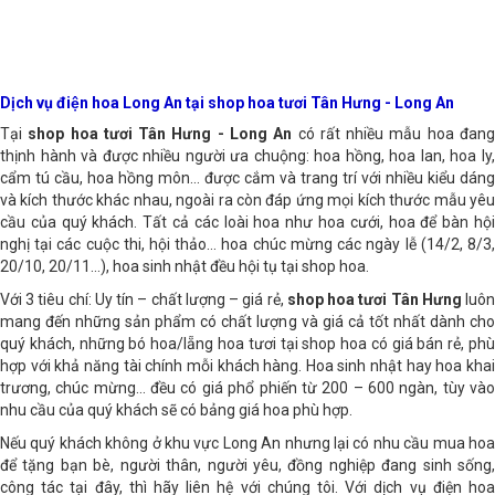
Dịch vụ điện hoa Long An tại shop hoa tươi Tân Hưng - Long An
Tại
shop hoa tươi Tân Hưng - Long An
có rất nhiều mẫu hoa đan
thịnh hành và được nhiều người ưa chuộng: hoa hồng, hoa lan, hoa ly,
cẩm tú cầu, hoa hồng môn… được cắm và trang trí với nhiều kiểu dáng
và kích thước khác nhau, ngoài ra còn đáp ứng mọi kích thước mẫu yêu
cầu của quý khách. Tất cả các loài hoa như hoa cưới, hoa để bàn hội
nghị tại các cuộc thi, hội thảo… hoa chúc mừng các ngày lễ (14/2, 8/3,
20/10, 20/11…), hoa sinh nhật đều hội tụ tại shop hoa.
Với 3 tiêu chí: Uy tín – chất lượng – giá rẻ,
shop hoa tươi Tân Hưng
luô
mang đến những sản phẩm có chất lượng và giá cả tốt nhất dành cho
quý khách, những bó hoa/lẵng hoa tươi tại shop hoa có giá bán rẻ, phù
hợp với khả năng tài chính mỗi khách hàng. Hoa sinh nhật hay hoa khai
trương, chúc mừng… đều có giá phổ phiến từ 200 – 600 ngàn, tùy vào
nhu cầu của quý khách sẽ có bảng giá hoa phù hợp.
Nếu quý khách không ở khu vực Long An nhưng lại có nhu cầu mua hoa
để tặng bạn bè, người thân, người yêu, đồng nghiệp đang sinh sống,