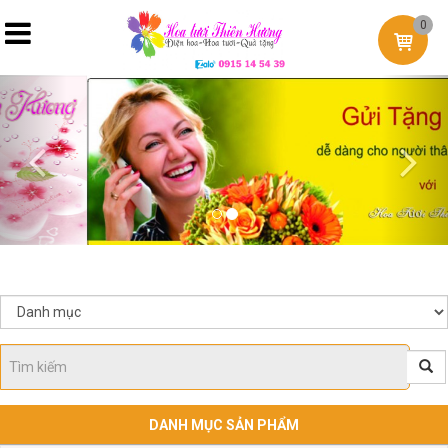
0
Previous
Nex
DANH MỤC SẢN PHẨM