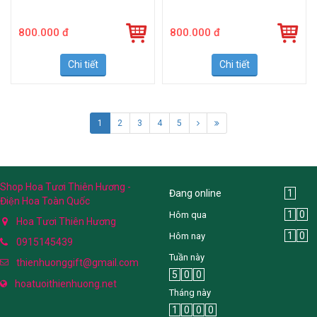
800.000 đ
800.000 đ
Chi tiết
Chi tiết
1
2
3
4
5
Shop Hoa Tươi Thiên Hương -
Đang online
1
Điện Hoa Toàn Quốc
1
0
Hôm qua
Hoa Tươi Thiên Hương
1
0
Hôm nay
0915145439
Tuần này
thienhuonggift@gmail.com
5
0
0
hoatuoithienhuong.net
Tháng này