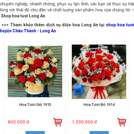
công tác tại đây, thì hãy liên hệ với chúng tôi. Với dịch vụ điện hoa
chuyên nghiệp, nhanh chóng, phục vụ tận tình, các bạn sẽ thực sự hài
lòng với thái độ chu đáo và chất lượng sản phẩm hoa của chúng tôi –
Shop hoa tươi Long An
.
>>> Tham khảo thêm dịch vụ điện hoa Long An tại
shop hoa tươ
huyện Châu Thành - Long An
Hoa Tươi Giỏ 1915
Hoa Tươi Bó 1914
800.000 đ
1.000.000 đ