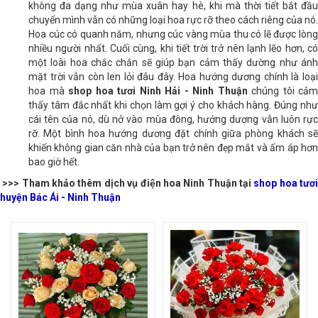
không đa dạng như mùa xuân hay hè, khi mà thời tiết bắt đầu
chuyển mình vẫn có những loại hoa rực rỡ theo cách riêng của nó.
Hoa cúc có quanh năm, nhưng cúc vàng mùa thu có lẽ được lòng
nhiều người nhất. Cuối cùng, khi tiết trời trở nên lạnh lẽo hơn, có
một loài hoa chắc chắn sẽ giúp bạn cảm thấy dường như ánh
mặt trời vẫn còn len lỏi đâu đây. Hoa hướng dương chính là loại
hoa mà
shop hoa tươi Ninh Hải - Ninh Thuận
chúng tôi cảm
thấy tâm đắc nhất khi chọn làm gợi ý cho khách hàng. Đúng như
cái tên của nó, dù nở vào mùa đông, hướng dương vẫn luôn rực
rỡ. Một bình hoa hướng dương đặt chính giữa phòng khách sẽ
khiến không gian căn nhà của bạn trở nên đẹp mắt và ấm áp hơn
bao giờ hết.
>>> Tham khảo thêm dịch vụ điện hoa Ninh Thuận tại
shop hoa tươ
huyện Bác Ái - Ninh Thuận