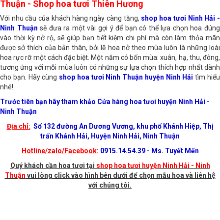
Shop hoa tươi thị trấn Khánh Hải huyện Ninh Hải, Ninh
Thuận - Shop hoa tươi Thiên Hương
Với nhu cầu của khách hàng ngày càng tăng,
shop hoa tươi Ninh Hải 
Ninh Thuận
sẽ đưa ra một vài gợi ý để bạn có thể lựa chọn hoa đúng
vào thời kỳ nở rộ, sẽ giúp bạn tiết kiệm chi phí mà còn làm thỏa mãn
được sở thích của bản thân, bởi lẽ hoa nở theo mùa luôn là những loài
hoa rực rỡ một cách đặc biệt. Một năm có bốn mùa: xuân, hạ, thu, đông,
tương ứng với mỗi mùa luôn có những sự lựa chọn thích hợp nhất dành
cho bạn. Hãy cùng
shop hoa tươi Ninh Thuận huyện Ninh Hải
tìm hiể
nhé!
Trước tiên bạn hãy tham khảo Cửa hàng hoa tươi huyện Ninh Hải -
Ninh Thuận
Địa chỉ:
Số 132 đường An Dương Vương, khu phố Khánh Hiệp, Thị
trấn Khánh Hải, Huyện Ninh Hải, Ninh Thuận
Hotline/zalo/Facebook:
0915.14.54.39 - Ms. Tuyết Mến
Quý khách cần hoa tươi tại
shop hoa tươi huyện Ninh Hải - Ninh
Thuận
vui lòng click vào hình bên dưới để chọn mẫu hoa và liên hệ
với chúng tôi.