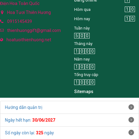
Shop Hoa Tươi Thiên Hương -
Đang online
1
Điện Hoa Toàn Quốc
1
0
Hôm qua
Hoa Tươi Thiên Hương
1
0
Hôm nay
0915145439
Tuần này
thienhuonggift@gmail.com
5
0
0
hoatuoithienhuong.net
Tháng này
1
0
0
0
Năm nay
1
0
0
0
Tổng truy cập
1
0
0
0
Sitemaps
Hướng dẫn quản trị
Ngày hết hạn:
30/06/2027
Số ngày còn lại:
325
ngày