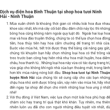
Dịch vụ điện hoa Bình Thuận tại shop hoa tươi Ninh
Hải - Ninh Thuận
Mùa xuân chính là khoảng thời gian có nhiều loài hoa đua nhau
khoe sắc nhất, khi mà cây cối bắt đầu đâm chồi nảy lộc thì những
bông hoa cũng không nằm ngoài quy luật đó. Ngoài hai loại hoa
mai và hoa đào truyền thống, chúng ta có thể lựa chọn hoa đồng
tiền, hoa thủy tiên hay hoa cẩm chướng để trang trí nhà cửa.
Bước vào mùa hè, tiết trời được thay thế bằng cái nắng gay gắt,
chúng tôi khuyên bạn hãy chọn những loại hoa có thể trồng và
treo trước ban công hay hiên nhà như hoa mắt huyền, hoa diễm
châu, hoa thanh tú… Những loại hoa này vừa có tác dụng trang trí,
vừa giúp cho không khí ngôi nhà của bạn thoáng mát, trong lành
hơn khi mùa nắng nóng bắt đầu.
Shop hoa tươi tại Ninh Thuận
huyện Ninh Hải
của chúng tôi sẽ cung cấp cho các bạn những
chậu hoa nhỏ xinh được trồng sẵn, vậy nên vào mùa hè, hãy nhớ
đến ngay tại shop để chọn cho mình những loại hoa ưng ý nhất
nhé!
Với thu đông ở Việt Nam, việc lựa chọn một loài hoa phù hợp để
chăm sóc hay trang trí quả thật khó khăn. Tuy nhiên, mẹ thiên
nhiên luôn ưu đãi cho con người những điều tuyệt vời nhất, dù