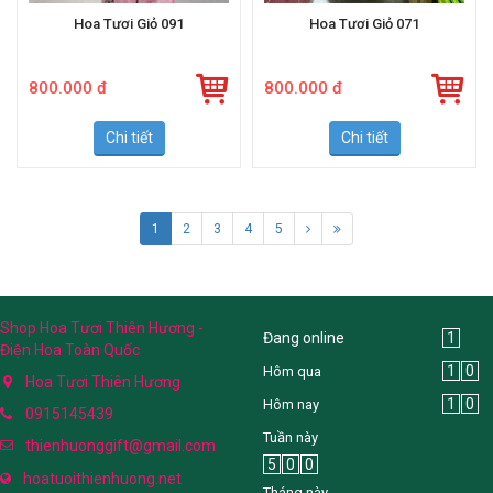
Hoa Tươi Giỏ 091
Hoa Tươi Giỏ 071
800.000 đ
800.000 đ
Chi tiết
Chi tiết
1
2
3
4
5
Shop Hoa Tươi Thiên Hương -
Đang online
1
Điện Hoa Toàn Quốc
1
0
Hôm qua
Hoa Tươi Thiên Hương
1
0
Hôm nay
0915145439
Tuần này
thienhuonggift@gmail.com
5
0
0
hoatuoithienhuong.net