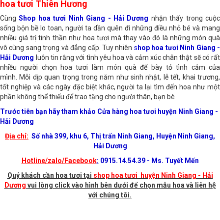
Shop hoa tươi huyện Ninh Giang, Hải Dương - Shop
hoa tươi Thiên Hương
Cùng
Shop hoa tươi Ninh Giang - Hải Dương
nhận thấy trong cuộ
sống bộn bề lo toan, người ta dần quên đi những điều nhỏ bé và mang
nhiều giá trị tinh thần như hoa tươi mà thay vào đó là những món quà
vô cùng sang trọng và đẳng cấp. Tuy nhiên
s
hop hoa tươi Ninh Giang 
Hải Dương
luôn tin rằng với tình yêu hoa và cảm xúc chân thật sẽ có rất
nhiều người chọn hoa tươi làm món quà để bày tỏ tình cảm của
mình. Mỗi dịp quan trọng trong năm như sinh nhật, lễ tết, khai trương,
tốt nghiệp và các ngày đặc biệt khác, người ta lại tìm đến hoa như một
phần không thể thiếu để trao tặng cho người thân, bạn bè
Trước tiên bạn hãy tham khảo Cửa hàng hoa tươi huyện Ninh Giang -
Hải Dương
Địa chỉ:
Số nhà 399, khu 6, Thị trấn Ninh Giang, Huyện Ninh Giang,
Hải Dương
Hotline/zalo/Facebook
:
0915.14.54.39 - Ms. Tuyết Mến
Quý khách cần hoa tươi tại
shop hoa tươi huyện Ninh Giang - Hải
Dương
vui lòng click vào hình bên dưới để chọn mẫu hoa và liên hệ
với chúng tôi.