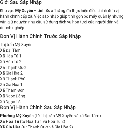
Shop Hoa Tươi Mỹ Xuyên Sóc Trăng – Cập Nhật Địa
Giới Sau Sáp Nhập
Khu vực
Mỹ Xuyên – tỉnh Sóc Trăng
đã thực hiện điều chỉnh đơn vị
hành chính cấp xã. Việc sáp nhập giúp tinh gọn bộ máy quản lý nhưng
vẫn giữ nguyên nhu cầu sử dụng dịch vụ hoa tươi của người dân và
doanh nghiệp.
Đơn Vị Hành Chính Trước Sáp Nhập
Thị trấn Mỹ Xuyên
Xã Đại Tâm
Xã Hòa Tú 1
Xã Hòa Tú 2
Xã Thạnh Quới
Xã Gia Hòa 2
Xã Thạnh Phú
Xã Gia Hòa 1
Xã Tham Đôn
Xã Ngọc Đông
Xã Ngọc Tố
Đơn Vị Hành Chính Sau Sáp Nhập
Phường Mỹ Xuyên
(từ Thị trấn Mỹ Xuyên và xã Đại Tâm)
Xã Hòa Tú
(từ Hòa Tú 1 và Hòa Tú 2)