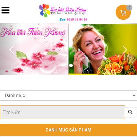
0
Previous
Nex
DANH MỤC SẢN PHẨM