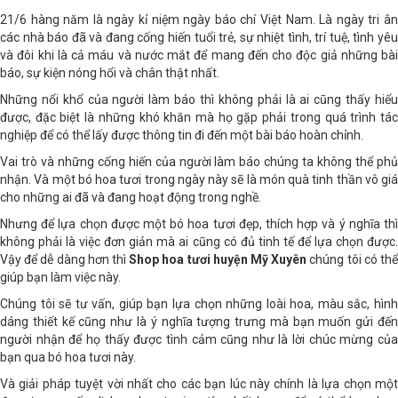
21/6 hàng năm là ngày kỉ niệm ngày báo chí Việt Nam. Là ngày tri ân
các nhà báo đã và đang cống hiến tuổi trẻ, sự nhiệt tình, trí tuệ, tình yêu
và đôi khi là cả máu và nước mắt để mang đến cho độc giả những bài
báo, sự kiện nóng hổi và chân thật nhất.
Những nổi khổ của người làm báo thì không phải là ai cũng thấy hiểu
được, đặc biệt là những khó khăn mà họ gặp phải trong quá trình tác
nghiệp để có thể lấy được thông tin đi đến một bài báo hoàn chỉnh.
Vai trò và những cống hiến của người làm báo chúng ta không thể phủ
nhận. Và một bó hoa tươi trong ngày này sẽ là món quà tinh thần vô giá
cho những ai đã và đang hoạt động trong nghề.
Nhưng để lựa chọn được một bó hoa tươi đẹp, thích hợp và ý nghĩa thì
không phải là việc đơn giản mà ai cũng có đủ tinh tế để lựa chọn được.
Vậy để dễ dàng hơn thì
Shop hoa tươi huyện Mỹ Xuyên
chúng tôi có th
giúp bạn làm việc này.
Chúng tôi sẽ tư vấn, giúp bạn lựa chọn những loài hoa, màu sắc, hình
dáng thiết kế cũng như là ý nghĩa tượng trưng mà bạn muốn gửi đến
người nhận để họ thấy được tình cảm cũng như là lời chúc mừng của
bạn qua bó hoa tươi này.
Và giải pháp tuyệt vời nhất cho các bạn lúc này chính là lựa chọn một