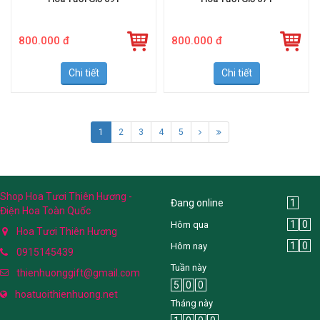
Hoa Tươi Giỏ 091
Hoa Tươi Giỏ 071
800.000 đ
800.000 đ
Chi tiết
Chi tiết
1
2
3
4
5
Shop Hoa Tươi Thiên Hương -
Đang online
1
Điện Hoa Toàn Quốc
1
0
Hôm qua
Hoa Tươi Thiên Hương
1
0
Hôm nay
0915145439
Tuần này
thienhuonggift@gmail.com
5
0
0
hoatuoithienhuong.net
Tháng này