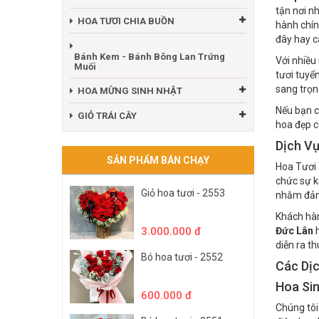
HOA TƯƠI CHÚC MỪNG
Shop Hoa
tận nơi n
HOA TƯƠI CHIA BUỒN
hành chí
đây hay c
Bánh Kem - Bánh Bông Lan Trứng
Với nhiều
Muối
tươi tuyể
sang trọn
HOA MỪNG SINH NHẬT
Nếu bạn c
GIỎ TRÁI CÂY
hoa đẹp c
Dịch V
SẢN PHẨM BÁN CHẠY
Hoa Tươi 
chức sự k
Giỏ hoa tươi - 2553
nhằm đảm 
Khách hà
3.000.000 đ
Đức Lân
diễn ra th
Bó hoa tươi - 2552
Các Dị
Hoa Si
600.000 đ