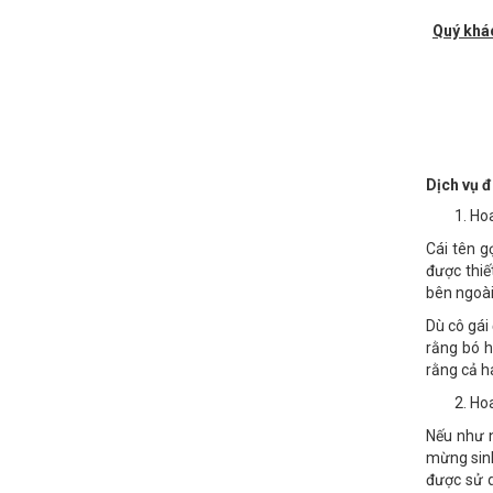
Quý khá
Dịch vụ
Hoa
Cái tên g
được thiế
bên ngoài
Dù cô gái 
rằng bó h
rằng cả h
Hoa
Nếu như n
mừng sinh