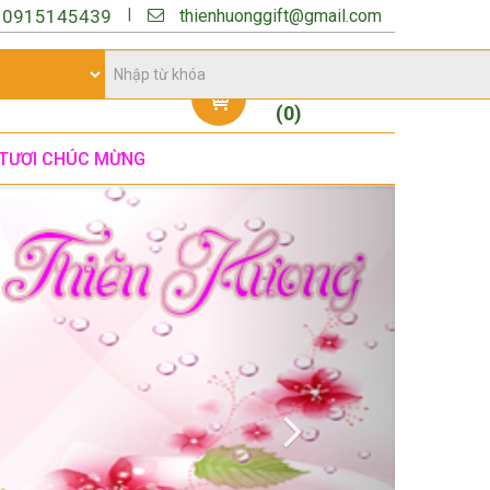
thienhuonggift@gmail.com
|
:
0915145439
Giỏ hàng
(
0
)
TƯƠI CHÚC MỪNG
Next