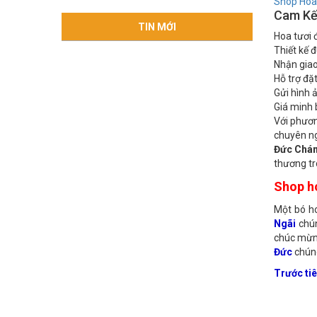
Shop Hoa
Shop Hoa
Cam Kế
TIN MỚI
Hoa tươi 
Thiết kế 
Nhận giao
Hỗ trợ đặ
Gửi hình 
Giá minh 
Với phươ
chuyên ng
Đức Chán
thương tr
Shop h
Một bó ho
Ngãi
chún
chúc mừng
Đức
chúng
Trước ti