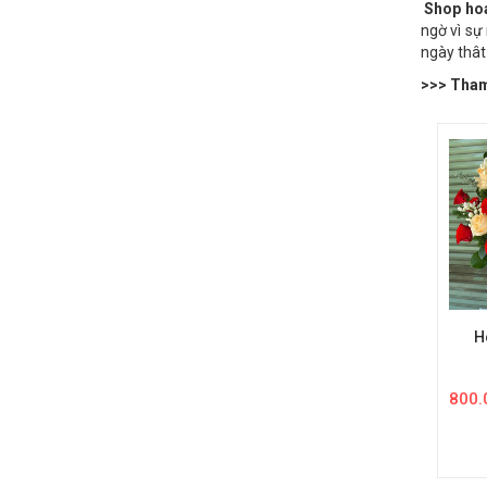
được sử d
Shop ho
ngờ vì sự
ngày thât
>>> Tham 
H
800.