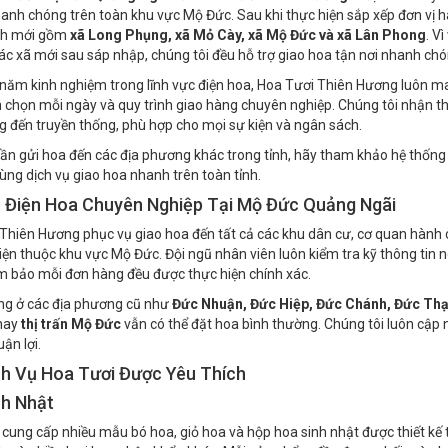
 Tươi Mộ Đức Quảng Ngãi
của
Hoa Tươi Thiên Hương
là địa chỉ chuyê
hanh chóng trên toàn khu vực Mộ Đức. Sau khi thực hiện sắp xếp đơn vị h
nh mới gồm
xã Long Phụng, xã Mỏ Cày, xã Mộ Đức và xã Lân Phong
. V
ác xã mới sau sáp nhập, chúng tôi đều hỗ trợ giao hoa tận nơi nhanh chón
 năm kinh nghiệm trong lĩnh vực điện hoa, Hoa Tươi Thiên Hương luôn m
n chọn mỗi ngày và quy trình giao hàng chuyên nghiệp. Chúng tôi nhận thi
g đến truyền thống, phù hợp cho mọi sự kiện và ngân sách.
ần gửi hoa đến các địa phương khác trong tỉnh, hãy tham khảo hệ thốn
ùng dịch vụ giao hoa nhanh trên toàn tỉnh.
ụ Điện Hoa Chuyên Nghiệp Tại Mộ Đức Quảng Ngãi
Thiên Hương phục vụ giao hoa đến tất cả các khu dân cư, cơ quan hành c
iện thuộc khu vực Mộ Đức. Đội ngũ nhân viên luôn kiểm tra kỹ thông tin 
bảo mỗi đơn hàng đều được thực hiện chính xác.
ng ở các địa phương cũ như
Đức Nhuận, Đức Hiệp, Đức Chánh, Đức Thạ
hay
thị trấn Mộ Đức
vẫn có thể đặt hoa bình thường. Chúng tôi luôn cập n
uận lợi.
ch Vụ Hoa Tươi Được Yêu Thích
nh Nhật