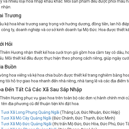
 cung cấp nhiều mẫu bó hoa, giỏ hoa và hộp hoa sinh nhật được thiết kế 
 ly và nhiều loại hoa nhập khẩu khác. Mỗi sản phẩm đều được phối màu h
 nhận.
ai Trương
 kệ hoa khai trương sang trọng với hướng dương, đồng tiền, lan hồ điệp
 công ty, doanh nghiệp và cơ sở kinh doanh tại Mộ Đức. Hoa được thiết k
i Hỏi
Thiên Hương nhận thiết kế hoa cưới trọn gói gồm hoa cầm tay cô dâu, hoa
hấu. Mỗi thiết kế đều được thực hiện theo phong cách riêng, giúp ngày cư
ia Buồn
òng hoa viếng và kệ hoa chia buồn được thiết kế trang nghiêm bằng hoa l
ng tôi hỗ trợ giao hoa nhanh đến nhà riêng, nhà tang lễ và các địa điểm t
oa Đến Tất Cả Các Xã Sau Sáp Nhập
Thiên Hương phục vụ giao hoa trên toàn bộ các đơn vị hành chính mới c
 tên địa phương cũ để thuận tiện khi đặt hoa.
 Tươi Xã Long Phụng Quảng Ngãi
(Thắng Lợi, Đức Nhuận, Đức Hiệp)
 Tươi Xã Mỏ Cày Quảng Ngãi
(Đức Chánh, Đức Thạnh, Đức Minh)