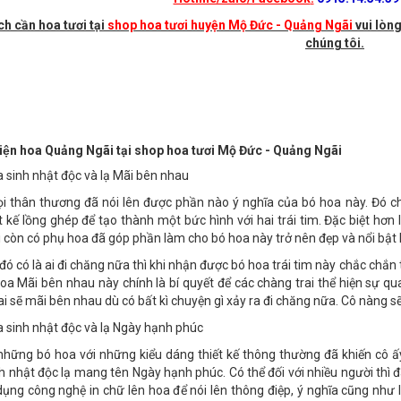
Hotline/zalo/Facebook
:
0915.14.54.39 
ch cần hoa tươi tại
shop hoa tươi huyện Mộ Đức - Quảng Ngãi
vui lòng
chúng tôi.
 điện hoa Quảng Ngãi tại shop hoa tươi Mộ Đức - Quảng Ngãi
 sinh nhật độc và lạ Mãi bên nhau
ọi thân thương đã nói lên được phần nào ý nghĩa của bó hoa này. Đó c
t kế lồng ghép để tạo thành một bức hình với hai trái tim. Đặc biệt h
 còn có phụ hoa đã góp phần làm cho bó hoa này trở nên đẹp và nổi bật 
đó có là ai đi chăng nữa thì khi nhận được bó hoa trái tim này chắc chắn t
oa Mãi bên nhau này chính là bí quyết để các chàng trai thể hiện sự 
ai sẽ mãi bên nhau dù có bất kì chuyện gì xảy ra đi chăng nữa. Cô nàng sẽ
 sinh nhật độc và lạ Ngày hạnh phúc
hững bó hoa với những kiểu dáng thiết kế thông thường đã khiến cô ấ
 nhật độc lạ mang tên Ngày hạnh phúc. Có thể đối với nhiều người thì