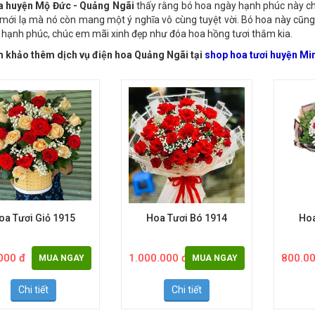
ụng công nghệ in chữ lên hoa để nói lên thông điệp, ý nghĩa cũng như 
a huyện Mộ Đức - Quảng Ngãi
thấy rằng bó hoa ngày hạnh phúc này ch
 mới lạ mà nó còn mang một ý nghĩa vô cùng tuyệt vời. Bó hoa này cũng
 hạnh phúc, chúc em mãi xinh đẹp như đóa hoa hồng tươi thắm kia.
khảo thêm dịch vụ điện hoa Quảng Ngãi tại
shop hoa tươi huyện Mi
oa Tươi Giỏ 1915
Hoa Tươi Bó 1914
Hoa
000 đ
1.000.000 đ
800.00
MUA NGAY
MUA NGAY
Chi tiết
Chi tiết