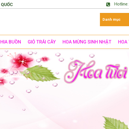
Hotline
 QUỐC
CHIA BUỒN
GIỎ TRÁI CÂY
HOA MỪNG SINH NHẬT
HOA 