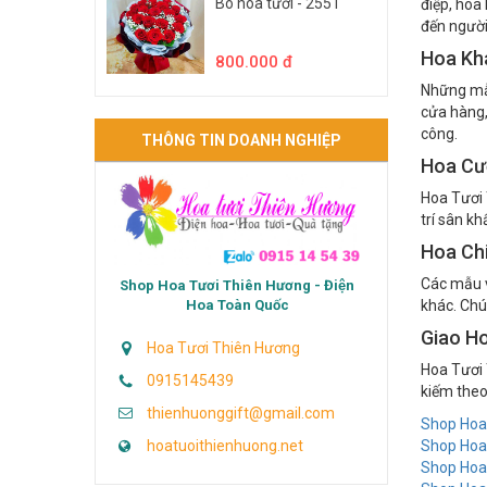
Chúng tôi
Bó hoa tươi - 2551
điệp, hoa
đến người
Hoa Kh
800.000 đ
Những mẫu
cửa hàng,
công.
THÔNG TIN DOANH NGHIỆP
Hoa Cướ
Hoa Tươi 
trí sân k
Hoa Ch
Các mẫu v
Shop Hoa Tươi Thiên Hương - Điện
Hoa Toàn Quốc
khác. Chú
Giao H
Hoa Tươi Thiên Hương
Hoa Tươi 
0915145439
kiếm theo
thienhuonggift@gmail.com
Shop Hoa
hoatuoithienhuong.net
Shop Hoa