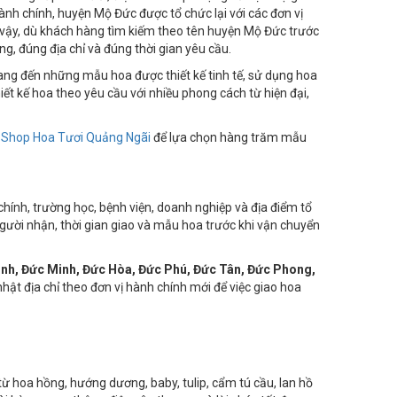
n cung cấp hoa tươi, điện hoa và quà tặng với dịch vụ giao
ành chính, huyện Mộ Đức được tổ chức lại với các đơn vị
ì vậy, dù khách hàng tìm kiếm theo tên huyện Mộ Đức trước
g, đúng địa chỉ và đúng thời gian yêu cầu.
ang đến những mẫu hoa được thiết kế tinh tế, sử dụng hoa
ết kế hoa theo yêu cầu với nhiều phong cách từ hiện đại,
g
Shop Hoa Tươi Quảng Ngãi
để lựa chọn hàng trăm mẫu
hính, trường học, bệnh viện, doanh nghiệp và địa điểm tổ
người nhận, thời gian giao và mẫu hoa trước khi vận chuyển
nh, Đức Minh, Đức Hòa, Đức Phú, Đức Tân, Đức Phong,
hật địa chỉ theo đơn vị hành chính mới để việc giao hoa