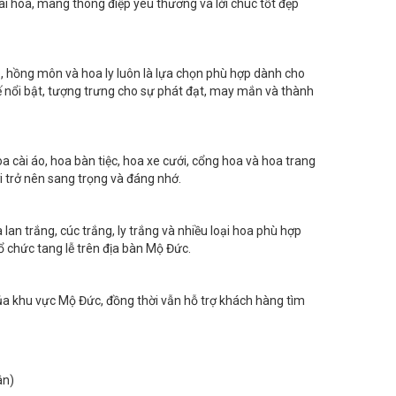
từ hoa hồng, hướng dương, baby, tulip, cẩm tú cầu, lan hồ
ài hòa, mang thông điệp yêu thương và lời chúc tốt đẹp
, hồng môn và hoa ly luôn là lựa chọn phù hợp dành cho
ế nổi bật, tượng trưng cho sự phát đạt, may mắn và thành
 cài áo, hoa bàn tiệc, hoa xe cưới, cổng hoa và hoa trang
ới trở nên sang trọng và đáng nhớ.
an trắng, cúc trắng, ly trắng và nhiều loại hoa phù hợp
ổ chức tang lễ trên địa bàn Mộ Đức.
ủa khu vực Mộ Đức, đồng thời vẫn hỗ trợ khách hàng tìm