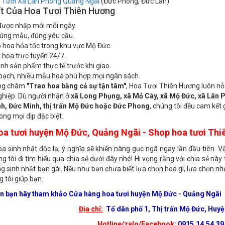
 Tươi Xã Mộ Đức Quảng Ngãi
(thị trấn Mộ Đức, Đức Hòa, Đức Phú, Đức T
 Tươi Xã Lân Phong Quảng Ngãi
(Đức Phong, Đức Lân)
t Của Hoa Tươi Thiên Hương
được nhập mới mỗi ngày.
đúng mẫu, đúng yêu cầu.
 hoa hỏa tốc trong khu vực Mộ Đức.
t hoa trực tuyến 24/7.
ảnh sản phẩm thực tế trước khi giao.
bạch, nhiều mẫu hoa phù hợp mọi ngân sách.
ng châm
"Trao hoa bằng cả sự tận tâm"
, Hoa Tươi Thiên Hương luôn n
hiệp. Dù người nhận ở
xã Long Phụng, xã Mỏ Cày, xã Mộ Đức, xã Lân
h, Đức Minh, thị trấn Mộ Đức hoặc Đức Phong
, chúng tôi đều cam kết
ong mọi dịp đặc biệt.
oa tươi huyện Mộ Đức, Quảng Ngãi - Shop hoa tươi Th
a sinh nhật độc lạ, ý nghĩa sẽ khiến nàng gục ngã ngay lần đầu tiên. V
g tôi đi tìm hiểu qua chia sẻ dưới đây nhé! Hi vọng rằng với chia sẻ nà
 sinh nhật bạn gái. Nếu như bạn chưa biết lựa chọn hoa gì, lựa chọn nh
 tôi giúp bạn.
ên bạn hãy tham khảo Cửa hàng hoa tươi huyện Mộ Đức - Quảng Ngãi
Địa chỉ:
Tổ dân phố 1, Thị trấn Mộ Đức, Huy