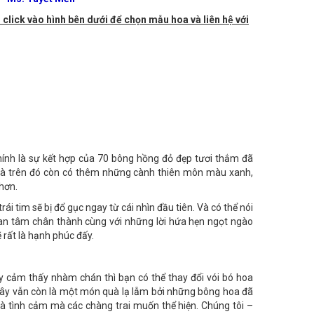
- Ms. Tuyết Mến
 click vào hình bên dưới để chọn mẫu hoa và liên hệ với
hính là sự kết hợp của 70 bông hồng đỏ đẹp tươi thắm đã
ơn là trên đó còn có thêm những cành thiên môn màu xanh,
hơn.
rái tim sẽ bị đổ gục ngay từ cái nhìn đầu tiên. Và có thể nói
quan tâm chân thành cùng với những lời hứa hẹn ngọt ngào
 rất là hạnh phúc đấy.
y cảm thấy nhàm chán thì bạn có thể thay đổi vói bó hoa
 đây vẫn còn là một món quà lạ lẫm bởi những bông hoa đã