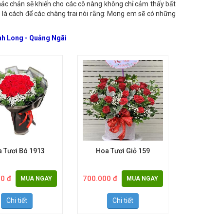
là tình cảm mà các chàng trai muốn thể hiện. Chúng tôi –
ắc chắn sẽ khiến cho các cô nàng không chỉ cảm thấy bất
 là cách để các chàng trai nói rằng: Mong em sẽ có những
nh Long - Quảng Ngãi
 Tươi Bó 1913
Hoa Tươi Giỏ 159
0 đ
700.000 đ
MUA NGAY
MUA NGAY
Chi tiết
Chi tiết