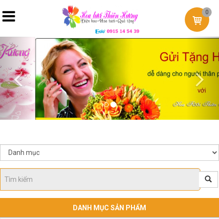
0
Previous
Nex
DANH MỤC SẢN PHẨM