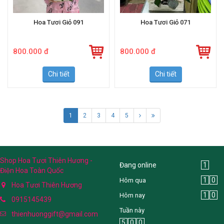
Hoa Tươi Giỏ 091
Hoa Tươi Giỏ 071
800.000 đ
800.000 đ
Chi tiết
Chi tiết
1
2
3
4
5
Shop Hoa Tươi Thiên Hương -
Đang online
1
Điện Hoa Toàn Quốc
1
0
Hôm qua
Hoa Tươi Thiên Hương
1
0
Hôm nay
0915145439
Tuần này
thienhuonggift@gmail.com