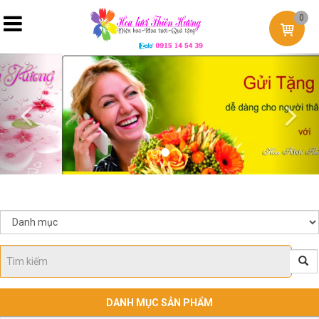
0
Previous
Nex
DANH MỤC SẢN PHẨM