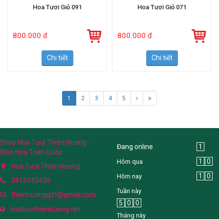
Hoa Tươi Giỏ 091
Hoa Tươi Giỏ 071
800.000 đ
800.000 đ
Chi tiết
Chi tiết
1
2
3
4
5
Shop Hoa Tươi Thiên Hương -
Đang online
1
Điện Hoa Toàn Quốc
1
0
Hôm qua
Hoa Tươi Thiên Hương
1
0
Hôm nay
0915145439
Tuần này
thienhuonggift@gmail.com
5
0
0
hoatuoithienhuong.net