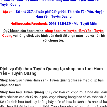
Trước tiên bạn hãy tham khảo Cửa hàng hoa tươi huyện Hàm Yên -
Tuyên Quang
Địa chỉ:
Số nhà 237, tổ dân phố Cống Đôi, Thị trấn Tân Yên, Huyện
Hàm Yên, Tuyên Quang
Hotline/zalo/Facebook:
0915.14.54.39 - Ms. Tuyết Mến
Quý khách cần hoa tươi tại
shop hoa tươi huyện Hàm Yên - Tuyên
Quang
vui lòng click vào hình bên dưới để chọn mẫu hoa và liên hệ
với chúng tôi.
Dịch vụ điện hoa Tuyên Quang tại shop hoa tươi Hàm
Yên - Tuyên Quang
Shop hoa tươi huyện Hàm Yên - Tuyên Quang chia sẻ mẹo giúp bạn
chọn hoa tươi
Shop hoa tươi Tuyên Quang
lưu ý các bạn khi chọn mua hoa điều đầ
tiên các bạn cần chú ý đó là phải chọn những bông hoa có cả thân và lá.
Để xác định hoa tươi hay không hãy nhìn cả hoa lá cành, nếu như cả ba