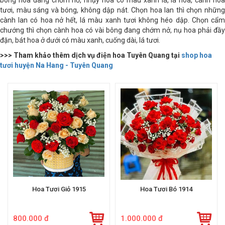
bông hoa đang chớm nở, nhụy hoa có màu xanh lá, lá hoa, cánh hoa
tươi, màu sáng và bóng, không dập nát. Chọn hoa lan thì chọn những
cành lan có hoa nở hết, lá màu xanh tươi không héo dập. Chọn cẩm
chướng thì chọn cành hoa có vài bông đang chớm nở, nụ hoa phải đầy
đặn, bát hoa ở dưới có màu xanh, cuống dài, lá tươi.
>>> Tham khảo thêm dịch vụ điện hoa Tuyên Quang tại
shop hoa
tươi huyện Na Hang - Tuyên Quang
Hoa Tươi Giỏ 1915
Hoa Tươi Bó 1914
800.000 đ
1.000.000 đ