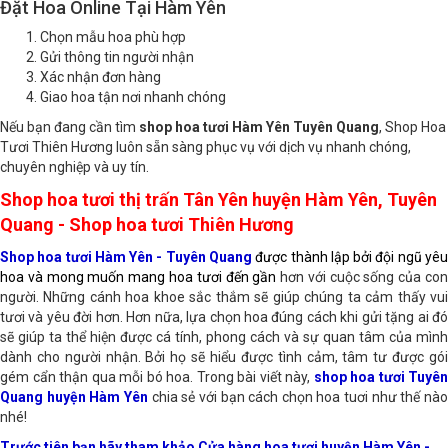
Đặt Hoa Online Tại Hàm Yên
Chọn mẫu hoa phù hợp
Gửi thông tin người nhận
Xác nhận đơn hàng
Giao hoa tận nơi nhanh chóng
Nếu bạn đang cần tìm
shop hoa tươi Hàm Yên Tuyên Quang
, Shop Hoa
Tươi Thiên Hương luôn sẵn sàng phục vụ với dịch vụ nhanh chóng,
chuyên nghiệp và uy tín.
Shop hoa tươi thị trấn Tân Yên huyện Hàm Yên, Tuyên
Quang - Shop hoa tươi Thiên Hương
Shop hoa tươi Hàm Yên - Tuyên Quang
được thành lập bởi đội ngũ yê
hoa và mong muốn mang hoa tươi đến gần
hơn với cuộc sống của co
người. Những cánh hoa khoe sắc thắm sẽ giúp chúng ta cảm thấy vui
tươi và yêu đời hơn. Hơn nữa, lựa chọn hoa đúng cách khi gửi tặng ai đó
sẽ giúp ta thể hiện được cá tính, phong cách và sự quan tâm của mình
dành cho người nhận. Bởi họ sẽ hiểu được tình cảm, tâm tư được gói
gém cẩn thận qua mỗi bó hoa. Trong bài viết này,
shop hoa tươi Tuyên
Quang huyện Hàm Yên
chia sẻ với bạn cách chọn hoa tuơi như thế nà
nhé!