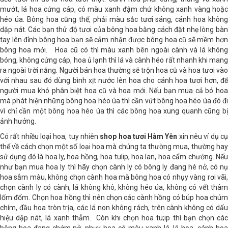
đều tươi thì đó là hoa tươi thật. Cành hoa phải cứng, thẳng và xanh
mướt, lá hoa cứng cáp, có màu xanh đậm chứ không xanh vàng hoặc
héo úa. Bông hoa cũng thế, phải màu sắc tươi sáng, cánh hoa không
dập nát. Các bạn thử độ tươi của bông hoa bằng cách đặt nhẹ lòng bàn
tay lên đỉnh bông hoa bạn sẽ cảm nhận được bông hoa cũ sẽ mềm hơn
bông hoa mới. Hoa cũ có thì màu xanh bên ngoài cành và lá không
bóng, không cứng cáp, hoa ủ lạnh thì lá và cành héo rất nhanh khi mang
ra ngoài trời nắng. Người bán hoa thường sẽ trộn hoa cũ và hoa tươi vào
với nhau sau đó dùng bình xịt nước lên hoa cho cánh hoa tươi hơn, để
người mua khó phân biệt hoa cũ và hoa mới. Nếu bạn mua cả bó hoa
mà phát hiện những bông hoa héo úa thì cần vứt bông hoa héo úa đó đi
vì chỉ cần một bông hoa héo úa thì các bông hoa xung quanh cũng bị
ảnh hưởng.
Có rất nhiều loại hoa, tuy nhiên
shop hoa tươi Hàm Yên
xin nêu ví dụ cụ
thể về cách chọn một số loại hoa mà chúng ta thường mua, thường hay
sử dụng đó là hoa ly, hoa hồng, hoa tulip, hoa lan, hoa cẩm chướng. Nếu
như bạn mua hoa ly thì hãy chọn cành ly có bông ly đang hé nở, có nụ
hoa sẫm màu, không chọn cành hoa mà bông hoa có nhụy vàng rơi vãi,
chọn cành ly có cành, lá không khô, không héo úa, không có vết thâm
lốm đốm. Chọn hoa hồng thì nên chọn các cành hồng có búp hoa chúm
chím, đầu hoa tròn trịa, các lá non không rách, trên cành không có dấu
hiệu dập nát, lá xanh thẫm. Còn khi chọn hoa tu;ip thì bạn chọn các