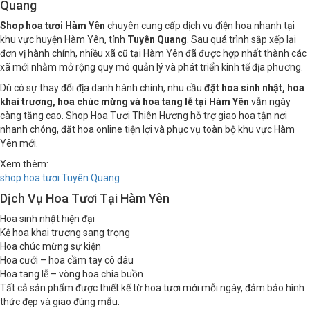
Shop Hoa Tươi Hàm Yên – Điện Hoa Uy Tín Tại Tuyên
Quang
Shop hoa tươi Hàm Yên
chuyên cung cấp dịch vụ điện hoa nhanh tại
khu vực huyện Hàm Yên, tỉnh
Tuyên Quang
. Sau quá trình sắp xếp lại
đơn vị hành chính, nhiều xã cũ tại Hàm Yên đã được hợp nhất thành các
xã mới nhằm mở rộng quy mô quản lý và phát triển kinh tế địa phương.
Dù có sự thay đổi địa danh hành chính, nhu cầu
đặt hoa sinh nhật, hoa
khai trương, hoa chúc mừng và hoa tang lễ tại Hàm Yên
vẫn ngày
càng tăng cao. Shop Hoa Tươi Thiên Hương hỗ trợ giao hoa tận nơi
nhanh chóng, đặt hoa online tiện lợi và phục vụ toàn bộ khu vực Hàm
Yên mới.
Xem thêm:
shop hoa tươi Tuyên Quang
Dịch Vụ Hoa Tươi Tại Hàm Yên
Hoa sinh nhật hiện đại
Kệ hoa khai trương sang trọng
Hoa chúc mừng sự kiện
Hoa cưới – hoa cầm tay cô dâu
Hoa tang lễ – vòng hoa chia buồn
Tất cả sản phẩm được thiết kế từ hoa tươi mới mỗi ngày, đảm bảo hình
thức đẹp và giao đúng mẫu.