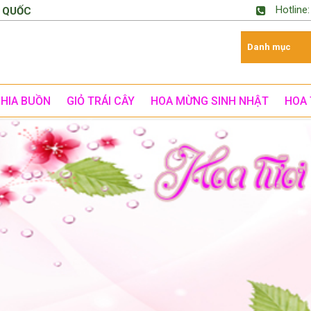
Hotline
 QUỐC
CHIA BUỒN
GIỎ TRÁI CÂY
HOA MỪNG SINH NHẬT
HOA 