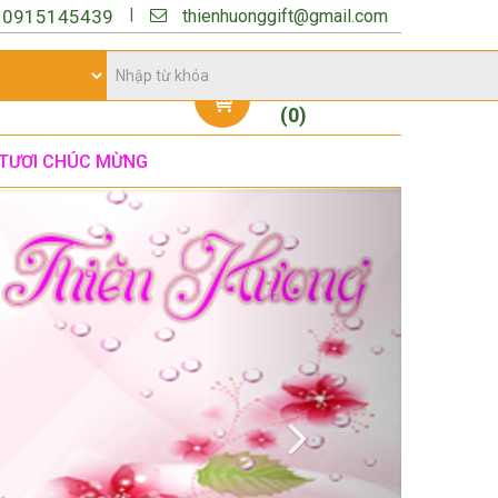
thienhuonggift@gmail.com
|
:
0915145439
Giỏ hàng
(
0
)
TƯƠI CHÚC MỪNG
Next