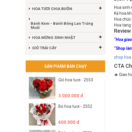
Hoa sinh 
HOA TƯƠI CHIA BUỒN
Kệ hoa kh
Hoa chúc
Bánh Kem - Bánh Bông Lan Trứng
Hoa tang 
Muối
Review
HOA MỪNG SINH NHẬT
“Hoa giao 
GIỎ TRÁI CÂY
“Shop làm
shop hoa
CTA Ch
SẢN PHẨM BÁN CHẠY
🔥 Giao h
Giỏ hoa tươi - 2553
3.000.000 đ
Bó hoa tươi - 2552
600.000 đ