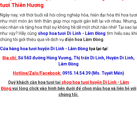
Shop hoa tươi huyện Di Linh, Lâm Đồng - Shop hoa
tươi Thiên Hương
Ngày nay, với thời buổi xã hội công nghiệp hóa, hiện đại hóa thì hoa tươi
như một món ăn tinh thần giúp mọi người gắn kết lại với nhau. Nhưng,
việc nhận và tặng hoa thật sự không hề dễ một chút nào nhé! Tại sao lại
như vậy? Hãy cùng
shop hoa tươi Di Linh - Lâm Đồng
tìm hiểu sau kh
chúng tôi giới thiệu qua về dịch vụ
điện hoa Lâm Đồng
.
Cửa hàng hoa tươi huyện Di Linh - Lâm Đồng
tọa lạc tại
:
Địa chỉ:
Số 563 đường Hùng Vương, Thị trấn Di Linh, Huyện Di Linh,
Lâm Đồng
Hotline/Zalo/Facebook:
0915.14.54.39 (Ms. Tuyết Mến)
Quý khách cần hoa tươi tại
shop hoa tươi huyện Di Linh - Lâm
Đồng
vui lòng click vào hình bên dưới để chọn mẫu hoa và liên hệ với
chúng tôi.