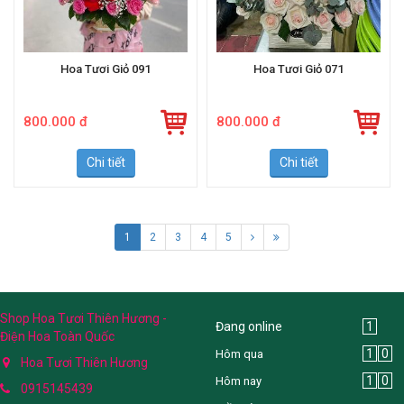
Hoa Tươi Giỏ 091
Hoa Tươi Giỏ 071
800.000 đ
800.000 đ
Chi tiết
Chi tiết
1
2
3
4
5
Shop Hoa Tươi Thiên Hương -
Đang online
1
Điện Hoa Toàn Quốc
1
0
Hôm qua
Hoa Tươi Thiên Hương
1
0
Hôm nay
0915145439