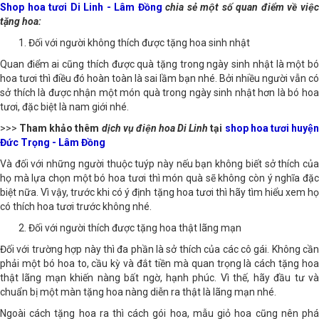
Shop hoa tươi Di Linh - Lâm Đồng
chia sẻ một số quan điểm về việ
tặng hoa:
Đối với người không thích được tặng hoa sinh nhật
Quan điểm ai cũng thích được quà tặng trong ngày sinh nhật là một bó
hoa tươi thì điều đó hoàn toàn là sai lầm bạn nhé. Bởi nhiều người vẫn có
sở thích là được nhận một món quà trong ngày sinh nhật hơn là bó hoa
tươi, đặc biệt là nam giới nhé.
>>>
Tham khảo thêm
dịch vụ điện hoa Di Linh
tại
shop hoa tươi huyệ
Đức Trọng - Lâm Đồng
Và đối với những người thuộc tuýp này nếu bạn không biết sở thích của
họ mà lựa chọn một bó hoa tươi thì món quà sẽ không còn ý nghĩa đặc
biệt nữa. Vì vậy, trước khi có ý định tặng hoa tươi thì hãy tìm hiểu xem họ
có thích hoa tươi trước không nhé.
Đối với người thích được tặng hoa thật lãng mạn
Đối với trường hợp này thì đa phần là sở thích của các cô gái. Không cần
phải một bó hoa to, cầu kỳ và đắt tiền mà quan trọng là cách tặng hoa
thật lãng mạn khiến nàng bất ngờ, hạnh phúc. Vì thế, hãy đầu tư và
chuẩn bị một màn tặng hoa nàng diễn ra thật là lãng mạn nhé.