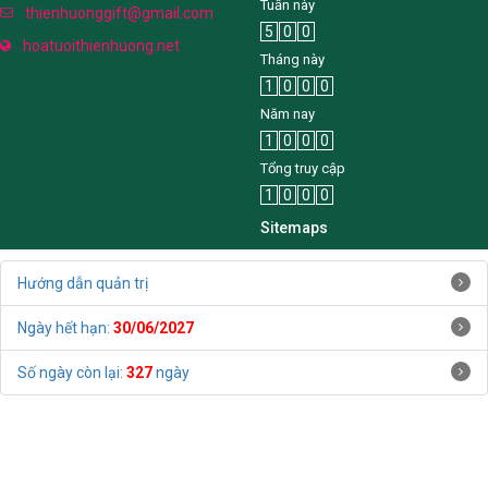
Tuần này
thienhuonggift@gmail.com
5
0
0
hoatuoithienhuong.net
Tháng này
1
0
0
0
Năm nay
1
0
0
0
Tổng truy cập
1
0
0
0
Sitemaps
Hướng dẫn quản trị
Ngày hết hạn:
30/06/2027
Số ngày còn lại:
327
ngày