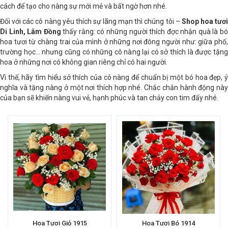
Ngoài cách tặng hoa ra thì cách gói hoa, mẫu giỏ hoa cũng nên phá
cách để tạo cho nàng sự mới mẻ và bất ngờ hơn nhé.
Đối với các cô nàng yêu thích sự lãng mạn thì chúng tôi –
Shop hoa tươi
Di Linh, Lâm Đồng
thấy rằng: có những người thích đợc nhận quà là b
hoa tươi từ chàng trai của mình ở những nơi đông người như: giữa phố,
trường học… nhưng cũng có những cô nàng lại có sở thích là được tặng
hoa ở những nơi có không gian riêng chỉ có hai người.
Vì thế, hãy tìm hiểu sở thích của cô nàng để chuẩn bị một bó hoa đẹp, ý
nghĩa và tặng nàng ở một nơi thích hợp nhé. Chắc chắn hành động này
của bạn sẽ khiến nàng vui vẻ, hạnh phúc và tan chảy con tim đấy nhé.