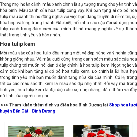
Trong mọi hoàn cảnh, màu xanh chính là sự tượng trưng cho yên tĩnh và
hòa bình. Màu xanh của hoa tulip cũng vậy. Khi bạn tặng ai đó bó hoa
tulip màu xanh thì nó đồng nghĩa với việc bạn đang truyền đi niềm tin, sự
hòa hợp và lòng trung thành. Đặc biệt, nếu như các cặp đôi sử dụng hoa
tulip xanh trong đám cưới của mình thì nó mang ý nghĩa về sự thành
thật trong tình yêu và hôn nhân.
Hoa tulip kem
Mỗi màu sắc của hoa tulip đều mang một vẻ đẹp riêng và ý nghĩa cũng
không giống nhau. Và màu cuối cùng trong danh sách màu sắc của hoa
tulip chúng tôi muốn nói đến ở đây chính là hoa tulip kem. Ngọt ngào và
cảm xúc khi bạn tặng ai đó bó hoa tulip kem. Đó chính là lời hứa hẹn
trong tình yêu mà bạn muốn dành tặng nửa kia của mình. Có lẽ, trong
tất cả các màu sắc thì kem là màu sắc dịu nhẹ nhất. Bởi vậy mà trong
tình yêu, hoa tulip kem là đại diện cho sự nhẹ nhàng, đằm thắm và đầy
nữ tính của người con gái.
>>> Tham khảo thêm dịch vụ điện hoa Bình Dương tại
Shop hoa tươ
huyện Bến Cát - Bình Dương