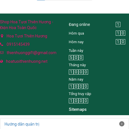
Shop Hoa Tươi Thiên Hương -
Đang online
1
Điện Hoa Toàn Quốc
1
0
Hôm qua
Hoa Tươi Thiên Hương
1
0
Hôm nay
0915145439
Tuần này
thienhuonggift@gmail.com
5
0
0
hoatuoithienhuong.net
Tháng này
1
0
0
0
Năm nay
1
0
0
0
Tổng truy cập
1
0
0
0
Sitemaps
Hướng dẫn quản trị