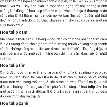
với lời khen mà người đó muốn dành cho bạn, đó là “Bạn sở hữu một đôi
mắt tuyệt vời”. Hay đơn giản, là một hành động rất nhẹ nhàng là anh
chàng khẽ dùng bó hoa tulip đốm để chạm vào mắt người thương thì đó
cũng như lời thì thầm mà họ muốn nói với bạn “Em có một đôi mắt thật
đẹp”. Những hành động đó chắc chắn sẽ làm cho các cô gái nở một nụ
cười hạnh phúc.
Hoa tulip cam
Màu cam là màu sắc của năng lượng. Nên chính vì thế mà hoa tulip cam
là biểu tượng dành cho sự đam mêm, mong muốn và lòng nhiệt thành
vô tận. Những bông hoa tulip cam được trao đi đó chính là thông điệp, lời
nhắn gửi mà ai đó muốn dành tặng bạn chính là niềm đam mê lớn nhất
của tôi.
Hoa tulip tím
Ở mỗi đất nước thì màu tím nó lại có một ý nghĩa khác nhau. Nếu ở các
nước phương Đông thì màu tím là đại diện cho sự buồn bã và không
được trọn vẹn trong mối tình, ở các nước phương Tây thì nó lại là đại
diện cho hoàng thất, sự giàu có trù phú. Và khi tặng bó
hoa tulip tím
cho
một ai đó thì nó là cách để bạn thổ lộ tình yêu mà mình dành cho người
đó luôn đong đầy và đẹp đẽ.
Hoa tulip xanh