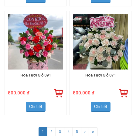
Chi tiết
Chi tiết
Hoa Tươi Giỏ 091
Hoa Tươi Giỏ 071
800.000 đ
800.000 đ
Chi tiết
Chi tiết
1
2
3
4
5