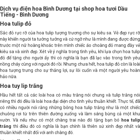
Dịch vụ điện hoa Bình Dương tại shop hoa tươi Dầu
Tiếng - Bình Dương
Hoa tulip đỏ
Sắc đỏ rực rỡ của hoa tulip tượng trương cho sự kiêu sa. Vẻ đẹp rực rỡ
này khiến người ta tưởng tưởng và cứ ngỡ như là mình đang được đứng
trước một nữ hoàng khoác trên mình chiếc áo choàng đỏ mang đầy vẻ
kiêu sa và xinh đẹp. Xét về ý nghĩa trong tình yêu, khi lựa chọn hoa tulip
đỏ để tặng cho người ấy thì có nghĩa là bạn đã lạc vào trong tình yêu
nồng cháy cùng với người đó rồi. Nhưng chưa hết, hoa tulip đỏ còn là loài
hoa tượng trưng cho sự thắng lợi, sự lôi cuốn và một người yêu hoàn
hảo nữa.
Hoa tuy lip trắng
Hầu hết tất cả các loài hoa có màu trắng nói chung và tulip trắng nói
riêng thì đó đều là loài hoa đại diện cho tình yêu thuần khiết. Thực tế, đã
có nhiều người nói rằng những bông hoa tulip trắng như là một chiếc
chuông rơi từ trên thiên đường xuống và làm sáng bừng cả một khu
vườn. Và nếu như có một chàng trai nào đó tặng bạn bó
hoa tulip
trắng
thì điều đó có nghĩa là bạn chính là thiên sứ xinh đẹp nhất và
thuần khiết nhất đối với anh chàng đó.