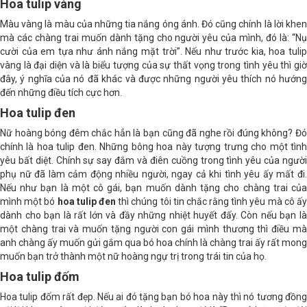
Hoa tulip vàng
Màu vàng là màu của những tia nắng óng ánh. Đó cũng chính là lời khen
mà các chàng trai muốn dành tặng cho người yêu của mình, đó là: “Nụ
cười của em tựa như ánh nắng mặt trời”. Nếu như trước kia, hoa tulip
vàng là đại diện và là biểu tượng của sự thất vọng trong tình yêu thì giờ
đây, ý nghĩa của nó đã khác và được những người yêu thích nó hướng
đến những điều tích cực hơn.
Hoa tulip đen
Nữ hoàng bóng đêm chắc hẳn là bạn cũng đã nghe rồi đúng không? Đó
chính là hoa tulip đen. Những bông hoa này tượng trưng cho một tình
yêu bất diệt. Chính sự say đắm và điên cuồng trong tình yêu của người
phụ nữ đã làm cảm động nhiều người, ngay cả khi tình yêu ấy mất đi.
Nếu như bạn là một cô gái, bạn muốn dành tặng cho chàng trai của
mình một bó
hoa tulip đen
thì chúng tôi tin chắc rằng tình yêu mà cô ấy
dành cho bạn là rất lớn và đầy những nhiệt huyết đấy. Còn nếu bạn là
một chàng trai và muốn tặng người con gái mình thương thì điều mà
anh chàng ấy muốn gửi gắm qua bó hoa chính là chàng trai ấy rất mong
muốn bạn trở thành một nữ hoàng ngự trị trong trái tin của họ.
Hoa tulip đốm
Hoa tulip đốm rất đẹp. Nếu ai đó tặng bạn bó hoa này thì nó tương đồng