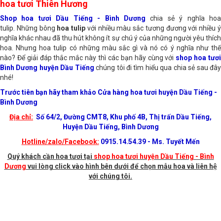
Shop hoa tươi huyện Dầu Tiếng - Bình Dương - Shop
hoa tươi Thiên Hương
Shop hoa tươi Dầu Tiếng - Bình Dương
chia sẻ ý nghĩa ho
tulip. Những bông
hoa tulip
với nhiều màu sắc tương đương với nhiều 
nghĩa khác nhau đã thu hút không ít sự chú ý của những người yêu thích
hoa. Nhưng hoa tulip có những màu sắc gì và nó có ý nghĩa như thế
nào? Để giải đáp thắc mắc này thì các bạn hãy cùng với
shop hoa tươ
Bình Dương huyện Dầu Tiếng
chúng tôi đi tìm hiểu qua chia sẻ sau đâ
nhé!
Trước tiên bạn hãy tham khảo Cửa hàng hoa tươi huyện Dầu Tiếng -
Bình Dương
Địa chỉ:
Số 64/2, Đường CMT8, Khu phố 4B, Thị trấn Dầu Tiếng,
Huyện Dầu Tiếng, Bình Dương
Hotline/zalo/Facebook:
0915.14.54.39 - Ms. Tuyết Mến
Quý khách cần hoa tươi tại
shop hoa tươi huyện Dầu Tiếng - Bình
Dương
vui lòng click vào hình bên dưới để chọn mẫu hoa và liên hệ
với chúng tôi.