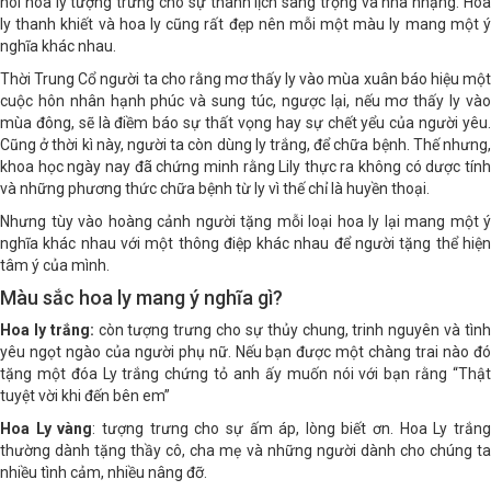
nói hoa ly tượng trưng cho sự thanh lịch sang trọng và nhã nhặng. Hoa
ly thanh khiết và hoa ly cũng rất đẹp nên mỗi một màu ly mang một ý
nghĩa khác nhau.
Thời Trung Cổ người ta cho rằng mơ thấy ly vào mùa xuân báo hiệu một
cuộc hôn nhân hạnh phúc và sung túc, ngược lại, nếu mơ thấy ly vào
mùa đông, sẽ là điềm báo sự thất vọng hay sự chết yểu của người yêu.
Cũng ở thời kì này, người ta còn dùng ly trắng, để chữa bệnh. Thế nhưng,
khoa học ngày nay đã chứng minh rằng Lily thực ra không có dược tính
và những phương thức chữa bệnh từ ly vì thế chỉ là huyền thoại.
Nhưng tùy vào hoàng cảnh người tặng mỗi loại hoa ly lại mang một ý
nghĩa khác nhau với một thông điệp khác nhau để người tặng thể hiện
tâm ý của mình.
Màu sắc hoa ly mang ý nghĩa gì?
Hoa ly trắng:
còn tượng trưng cho sự thủy chung, trinh nguyên và tìn
yêu ngọt ngào của người phụ nữ. Nếu bạn được một chàng trai nào đó
tặng một đóa Ly trắng chứng tỏ anh ấy muốn nói với bạn rằng “Thật
tuyệt vời khi đến bên em”
Hoa Ly vàng
: tượng trưng cho sự ấm áp, lòng biết ơn. Hoa Ly trắn
thường dành tặng thầy cô, cha mẹ và những người dành cho chúng ta
nhiều tình cảm, nhiều nâng đỡ.