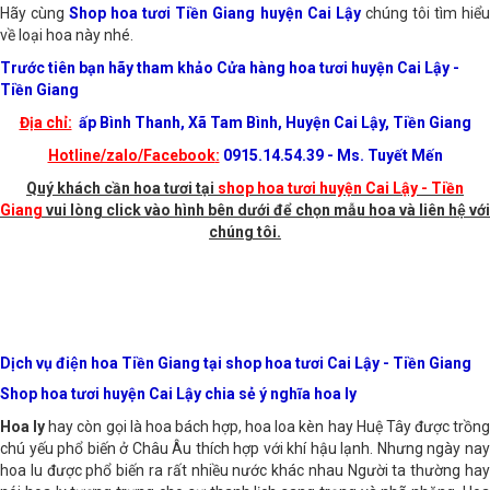
hợp để trang trí văn phòng làm việc hay trao tặng cho một người nào đó.
Hãy cùng
Shop hoa tươi Tiền Giang huyện Cai Lậy
chúng tôi tìm hiể
về loại hoa này nhé.
Trước tiên bạn hãy tham khảo Cửa hàng hoa tươi huyện Cai Lậy -
Tiền Giang
Địa chỉ:
ấp Bình Thanh, Xã Tam Bình, Huyện Cai Lậy, Tiền Giang
Hotline/zalo/Facebook
:
0915.14.54.39 - Ms. Tuyết Mến
Quý khách cần hoa tươi tại
shop hoa tươi huyện Cai Lậy - Tiền
Giang
vui lòng click vào hình bên dưới để chọn mẫu hoa và liên hệ với
chúng tôi.
Dịch vụ điện hoa Tiền Giang tại shop hoa tươi Cai Lậy - Tiền Giang
Shop hoa tươi huyện Cai Lậy chia sẻ ý nghĩa hoa ly
Hoa ly
hay còn gọi là hoa bách hợp, hoa loa kèn hay Huệ Tây được trồng
chú yếu phổ biến ở Châu Âu thích hợp với khí hậu lạnh. Nhưng ngày nay
hoa lu được phổ biến ra rất nhiều nước khác nhau Người ta thường hay