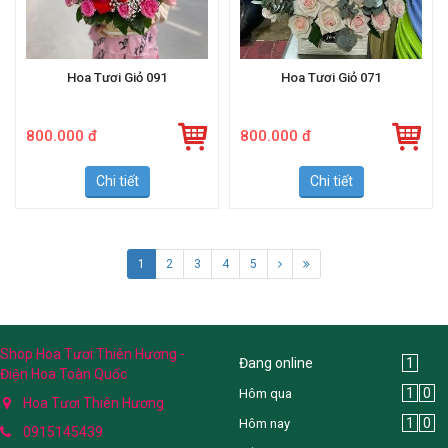
Hoa Tươi Giỏ 091
Hoa Tươi Giỏ 071
800.000 đ
800.000 đ
Chi tiết
Chi tiết
1
2
3
4
5
Shop Hoa Tươi Thiên Hương -
Đang online
1
Điện Hoa Toàn Quốc
1
0
Hôm qua
Hoa Tươi Thiên Hương
1
0
Hôm nay
0915145439