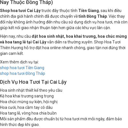
Shop Hoa Tươi Cai Lậy – Điện Hoa Nhanh (Tiền Giang
Nay Thuộc Đồng Tháp)
Shop hoa tươi Cai Lậy
trước đây thuộc tỉnh
Tiền Giang
, sau khi điều
chỉnh địa giới hành chính đã được chuyển về
tỉnh Đồng Tháp
. Việc thay
đổi này không ảnh hưởng đến nhu cầu sử dụng dịch vụ hoa tươi, mà còn
giúp kết nối giao nhận thuận tiện hơn giữa các khu vực lân cận.
Hiện nay, nhu cầu
đặt hoa sinh nhật, hoa khai trương, hoa chúc mừng
và hoa tang lễ tại Cai Lậy
vẫn diễn ra thường xuyên. Shop Hoa Tươi
Thiên Hương hỗ trợ đặt hoa online nhanh chóng, giao tận nơi đúng thời
gian cam kết.
Xem thêm dịch vụ tại:
shop hoa tươi Tiền Giang
shop hoa tươi Đồng Tháp
Dịch Vụ Hoa Tươi Tại Cai Lậy
Hoa sinh nhật thiết kế theo yêu cầu
Kệ hoa khai trương sang trọng
Hoa chúc mừng sự kiện, hội nghị
Hoa cưới, hoa cầm tay cô dâu
Hoa tang lễ, vòng hoa chia buồn
Mỗi sản phẩm đều được chuẩn bị từ hoa tươi mới mỗi ngày, đảm bảo
hình thức đẹp khi giao.