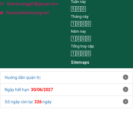
Tuần này
thienhuonggift@gmail.com
5
0
0
hoatuoithienhuong.net
Tháng này
1
0
0
0
Năm nay
1
0
0
0
Tổng truy cập
1
0
0
0
Sitemaps
Hướng dẫn quản trị
Ngày hết hạn:
30/06/2027
Số ngày còn lại:
326
ngày