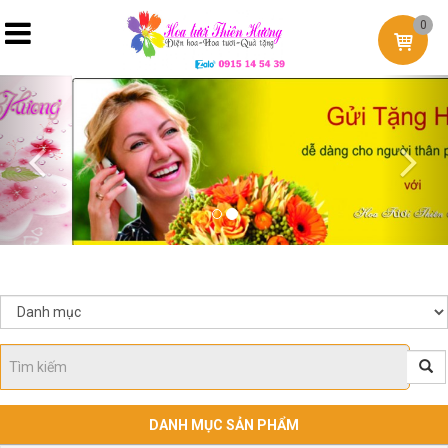
0
Previous
Nex
DANH MỤC SẢN PHẨM