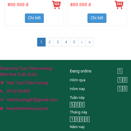
800.000 đ
800.000 đ
Chi tiết
Chi tiết
1
2
3
4
5
Shop Hoa Tươi Thiên Hương -
Đang online
1
Điện Hoa Toàn Quốc
1
0
Hôm qua
Hoa Tươi Thiên Hương
1
0
Hôm nay
0915145439
Tuần này
thienhuonggift@gmail.com
5
0
0
hoatuoithienhuong.net
Tháng này
1
0
0
0
Năm nay