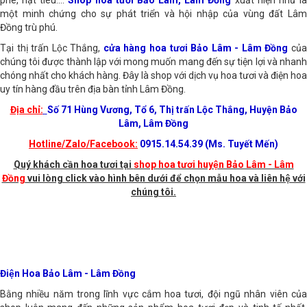
phê, hạt tiêu....
Shop hoa tươi Bảo Lâm, Lâm Đồng
xuất hiện như l
một minh chứng cho sự phát triển và hội nhập của vùng đất Lâm
Đồng trù phú.
Tại thị trấn Lộc Thắng,
cửa hàng hoa tươi Bảo Lâm - Lâm Đồng
củ
chúng tôi được thành lập với mong muốn mang đến sự tiện lợi và nhanh
chóng nhất cho khách hàng. Đây là shop với dịch vụ hoa tươi và điện hoa
uy tín hàng đầu trên địa bàn tỉnh Lâm Đồng.
Địa chỉ:
Số 71 Hùng Vương, Tổ 6, Thị trấn Lộc Thắng, Huyện Bảo
Lâm, Lâm Đồng
Hotline/Zalo/Facebook:
0915.14.54.39 (Ms. Tuyết Mến)
Quý khách cần hoa tươi tại
shop hoa tươi huyện Bảo Lâm - Lâm
Đồng
vui lòng click vào hình bên dưới để chọn mẫu hoa và liên hệ với
chúng tôi.
Điện Hoa Bảo Lâm - Lâm Đồng
Bằng nhiều năm trong lĩnh vực cắm hoa tươi, đội ngũ nhân viên của