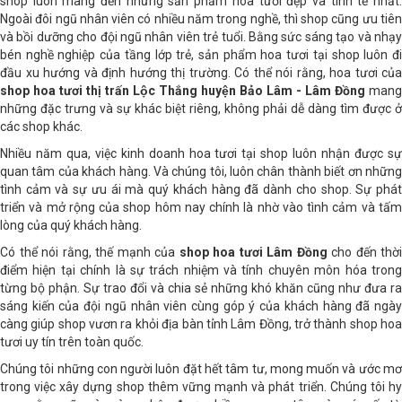
shop luôn mang đến những sản phẩm hoa tươi đẹp và tinh tế nhất.
Ngoài đôi ngũ nhân viên có nhiều năm trong nghề, thì shop cũng ưu tiên
và bồi dưỡng cho đội ngũ nhân viên trẻ tuổi. Bằng sức sáng tạo và nhạy
bén nghề nghiệp của tầng lớp trẻ, sản phẩm hoa tươi tại shop luôn đi
đầu xu hướng và định hướng thị trường. Có thể nói rằng, hoa tươi của
shop hoa tươi thị trấn Lộc Thắng huyện Bảo Lâm - Lâm Đồng
mang
những đặc trưng và sự khác biệt riêng, không phải dễ dàng tìm được ở
các shop khác.
Nhiều năm qua, việc kinh doanh hoa tươi tại shop luôn nhận được sự
quan tâm của khách hàng. Và chúng tôi, luôn chân thành biết ơn những
tình cảm và sự ưu ái mà quý khách hàng đã dành cho shop. Sự phát
triển và mở rộng của shop hôm nay chính là nhờ vào tình cảm và tấm
lòng của quý khách hàng.
Có thể nói rằng, thế mạnh của
shop hoa tươi Lâm Đồng
cho đến thời
điểm hiện tại chính là sự trách nhiệm và tính chuyên môn hóa trong
từng bộ phận. Sự trao đổi và chia sẻ những khó khăn cũng như đưa ra
sáng kiến của đội ngũ nhân viên cùng góp ý của khách hàng đã ngày
càng giúp shop vươn ra khỏi địa bàn tỉnh Lâm Đồng, trở thành shop hoa
tươi uy tín trên toàn quốc.
Chúng tôi những con người luôn đặt hết tâm tư, mong muốn và ước mơ
trong việc xây dựng shop thêm vững mạnh và phát triển. Chúng tôi hy