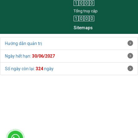
1
0
0
0
Tổng truy cập
1
0
0
0
Sitemaps
Hướng dẫn quản trị
Ngày hết hạn:
30/06/2027
Số ngày còn lại:
324
ngày