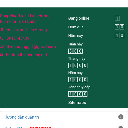
Shop Hoa Tươi Thiên Hương -
Đang online
1
Điện Hoa Toàn Quốc
1
0
Hôm qua
Hoa Tươi Thiên Hương
1
0
Hôm nay
0915145439
Tuần này
thienhuonggift@gmail.com
5
0
0
hoatuoithienhuong.net
Tháng này
1
0
0
0
Năm nay
1
0
0
0
Tổng truy cập
1
0
0
0
Sitemaps
Hướng dẫn quản trị