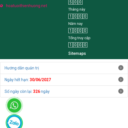
5
0
0
hoatuoithienhuong.net
Tháng này
1
0
0
0
Năm nay
1
0
0
0
Tổng truy cập
1
0
0
0
Sitemaps
Hướng dẫn quản trị
Ngày hết hạn:
30/06/2027
Số ngày còn lại:
326
ngày