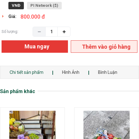
VNĐ
PI Network ($)
800.000 đ
Giá:
Số lượng:
Mua ngay
Thêm vào giỏ hàng
Chi tiết sản phẩm
Hình Ảnh
Bình Luận
Sản phẩm khác