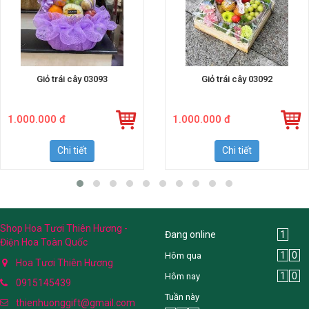
Giỏ trái cây 03093
Giỏ trái cây 03092
1.000.000 đ
1.000.000 đ
Chi tiết
Chi tiết
Shop Hoa Tươi Thiên Hương -
Đang online
1
Điện Hoa Toàn Quốc
1
0
Hôm qua
Hoa Tươi Thiên Hương
1
0
Hôm nay
0915145439
Tuần này
thienhuonggift@gmail.com