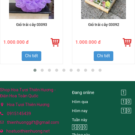
Giỏ trái cây 03093
Giỏ trái cây 03092
1.000.000 đ
1.000.000 đ
Chi tiết
Chi tiết
Shop Hoa Tươi Thiên Hương -
Đang online
1
Điện Hoa Toàn Quốc
1
0
Hôm qua
Hoa Tươi Thiên Hương
1
0
Hôm nay
0915145439
Tuần này
thienhuonggift@gmail.com
5
0
0
hoatuoithienhuong.net
Tháng này