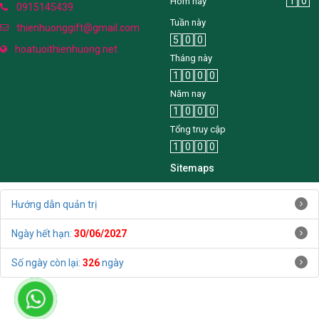
1
0
Hôm nay
0915145439
Tuần này
thienhuonggift@gmail.com
5
0
0
hoatuoithienhuong.net
Tháng này
1
0
0
0
Năm nay
1
0
0
0
Tổng truy cập
1
0
0
0
Sitemaps
Hướng dẫn quản trị
Ngày hết hạn:
30/06/2027
Số ngày còn lại:
326
ngày