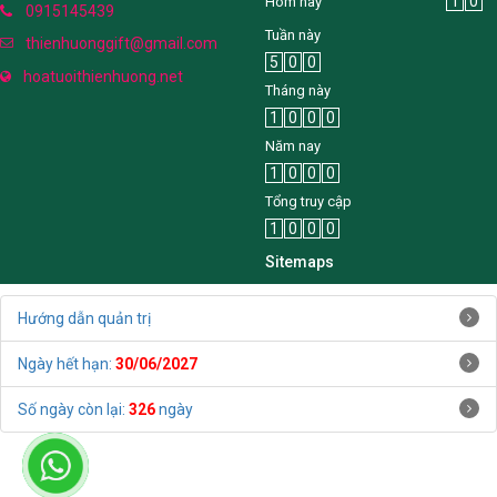
1
0
Hôm nay
0915145439
Tuần này
thienhuonggift@gmail.com
5
0
0
hoatuoithienhuong.net
Tháng này
1
0
0
0
Năm nay
1
0
0
0
Tổng truy cập
1
0
0
0
Sitemaps
Hướng dẫn quản trị
Ngày hết hạn:
30/06/2027
Số ngày còn lại:
326
ngày