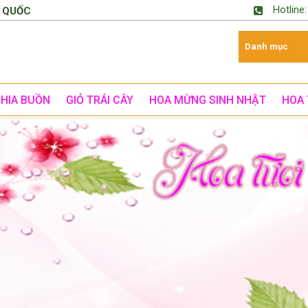
Hotline
 QUỐC
CHIA BUỒN
GIỎ TRÁI CÂY
HOA MỪNG SINH NHẬT
HOA 