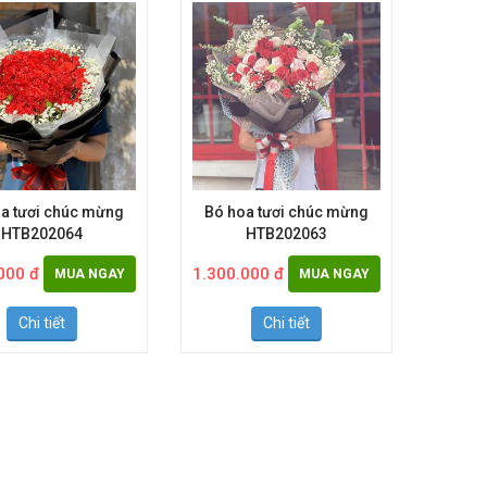
a tươi chúc mừng
Bó hoa tươi chúc mừng
Bó h
HTB202064
HTB202063
000 đ
1.300.000 đ
2.000.
MUA NGAY
MUA NGAY
Chi tiết
Chi tiết