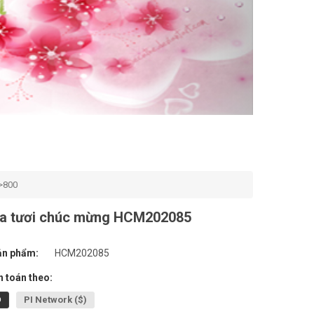
>800
oa tươi chúc mừng HCM202085
ản phẩm:
HCM202085
 toán theo:
Đ
PI Network ($)