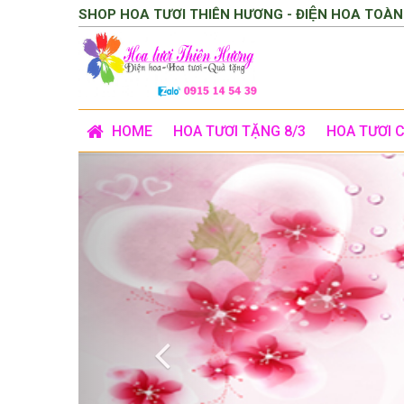
SHOP HOA TƯƠI THIÊN HƯƠNG - ĐIỆN HOA TOÀN
HOME
HOA TƯƠI TẶNG 8/3
HOA TƯƠI 
Previous