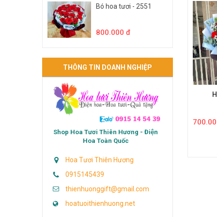
Bó hoa tươi - 2551
800.000 đ
THÔNG TIN DOANH NGHIỆP
H
700.00
Shop Hoa Tươi Thiên Hương - Điện
Hoa Toàn Quốc
Hoa Tươi Thiên Hương
0915145439
thienhuonggift@gmail.com
hoatuoithienhuong.net