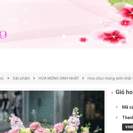
hủ
Sản phẩm
HOA MỪNG SINH NHẬT
Hoa chúc mừng sinh nhật 
Giỏ h
Mã s
Thanh
VN