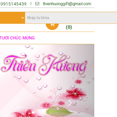
thienhuonggift@gmail.com
|
:
0915145439
Giỏ hàng
(
0
)
TƯƠI CHÚC MỪNG
Next