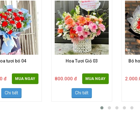
oa tươi bó 04
Hoa Tươi Giỏ 03
Bó ho
0 đ
800.000 đ
2.000.
MUA NGAY
MUA NGAY
Chi tiết
Chi tiết