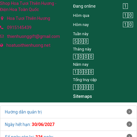
Shop Hoa Tươi Thiên Hương -
Đang online
1
Điện Hoa Toàn Quốc
1
0
Hôm qua
Hoa Tươi Thiên Hương
1
0
Hôm nay
0915145439
Tuần này
thienhuonggift@gmail.com
5
0
0
hoatuoithienhuong.net
Tháng này
1
0
0
0
Năm nay
1
0
0
0
Tổng truy cập
1
0
0
0
Sitemaps
Hướng dẫn quản trị
Ngày hết hạn:
30/06/2027