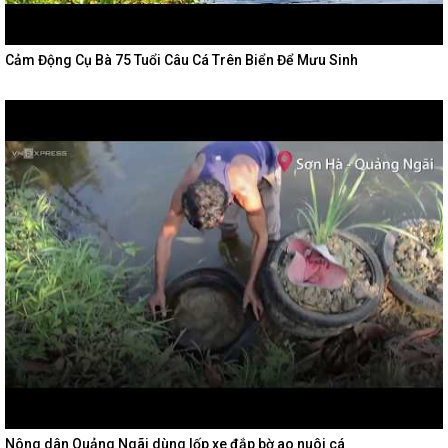
Cảm Động Cụ Bà 75 Tuổi Câu Cá Trên Biển Để Mưu Sinh
Nông dân Quảng Ngãi dùng lốp xe đắp bờ ao nuôi cá