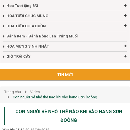
Hoa Tươi tặng 8/3
HOA TƯƠI CHÚC MỪNG
HOA TƯƠI CHIA BUỒN
Bánh Kem - Bánh Bông Lan Trứng Muối
HOA MỪNG SINH NHẬT
GIỎ TRÁI CÂY
TIN MỚI
Trang chủ
Video
Con người bé nhỏ thế nào khi vào hang Sơn Đoòng
CON NGƯỜI BÉ NHỎ THẾ NÀO KHI VÀO HANG SƠN
ĐOÒNG
Đăng lúc 05:52:20 12/08/2018