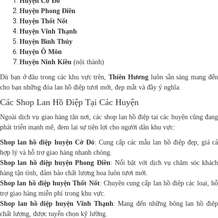
Huyện Cờ Đỏ
Huyện Phong Điền
Huyện Thốt Nốt
Huyện Vĩnh Thạnh
Huyện Bình Thủy
Huyện Ô Môn
Huyện Ninh Kiều
(nội thành)
Dù bạn ở đâu trong các khu vực trên,
Thiên Hương
luôn sẵn sàng mang đế
cho bạn những đóa lan hồ điệp tươi mới, đẹp mắt và đầy ý nghĩa.
Các Shop Lan Hồ Điệp Tại Các Huyện
Ngoài dịch vụ giao hàng tận nơi, các shop lan hồ điệp tại các huyện cũng đang
phát triển mạnh mẽ, đem lại sự tiện lợi cho người dân khu vực:
Shop lan hồ điệp huyện Cờ Đỏ
: Cung cấp các mẫu lan hồ điệp đẹp, giá cả
hợp lý và hỗ trợ giao hàng nhanh chóng.
Shop lan hồ điệp huyện Phong Điền
: Nổi bật với dịch vụ chăm sóc khác
hàng tận tình, đảm bảo chất lượng hoa luôn tươi mới.
Shop lan hồ điệp huyện Thốt Nốt
: Chuyên cung cấp lan hồ điệp các loại, h
trợ giao hàng miễn phí trong khu vực.
Shop lan hồ điệp huyện Vĩnh Thạnh
: Mang đến những bông lan hồ điệ
chất lượng, được tuyển chọn kỹ lưỡng.