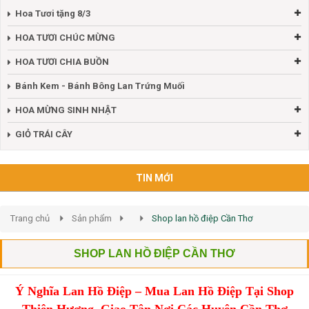
Hoa Tươi tặng 8/3
HOA TƯƠI CHÚC MỪNG
HOA TƯƠI CHIA BUỒN
Bánh Kem - Bánh Bông Lan Trứng Muối
HOA MỪNG SINH NHẬT
GIỎ TRÁI CÂY
TIN MỚI
Trang chủ
Sản phẩm
Shop lan hồ điệp Cần Thơ
SHOP LAN HỒ ĐIỆP CẦN THƠ
Ý Nghĩa Lan Hồ Điệp – Mua Lan Hồ Điệp Tại Shop
Thiên Hương, Giao Tận Nơi Các Huyện Cần Thơ