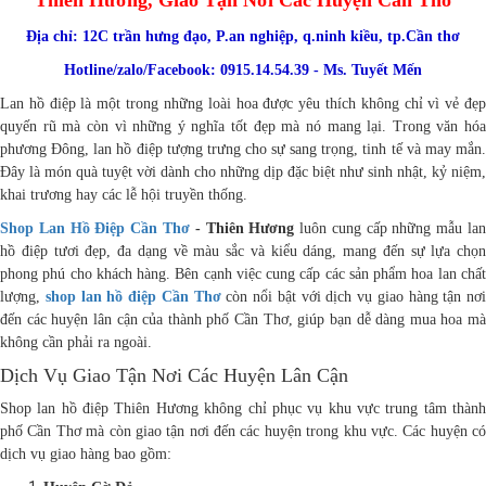
Địa chỉ: 12C trần hưng đạo, P.an nghiệp, q.ninh kiều, tp.Cần thơ
Hotline/zalo/Facebook: 0915.14.54.39 - Ms. Tuyết Mến
Lan hồ điệp là một trong những loài hoa được yêu thích không chỉ vì vẻ đẹp
quyến rũ mà còn vì những ý nghĩa tốt đẹp mà nó mang lại. Trong văn hóa
phương Đông, lan hồ điệp tượng trưng cho sự sang trọng, tinh tế và may mắn.
Đây là món quà tuyệt vời dành cho những dịp đặc biệt như sinh nhật, kỷ niệm,
khai trương hay các lễ hội truyền thống.
Shop Lan Hồ Điệp Cần Thơ
- Thiên Hương
luôn cung cấp những mẫu la
hồ điệp tươi đẹp, đa dạng về màu sắc và kiểu dáng, mang đến sự lựa chọn
phong phú cho khách hàng. Bên cạnh việc cung cấp các sản phẩm hoa lan chất
lượng,
shop lan hồ điệp Cần Thơ
còn nổi bật với dịch vụ giao hàng tận nơi
đến các huyện lân cận của thành phố Cần Thơ, giúp bạn dễ dàng mua hoa mà
không cần phải ra ngoài.
Dịch Vụ Giao Tận Nơi Các Huyện Lân Cận
Shop lan hồ điệp Thiên Hương không chỉ phục vụ khu vực trung tâm thành
phố Cần Thơ mà còn giao tận nơi đến các huyện trong khu vực. Các huyện có
dịch vụ giao hàng bao gồm: