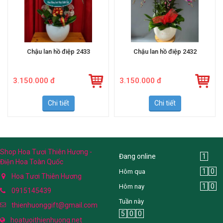
Chậu lan hồ điệp 2433
Chậu lan hồ điệp 2432
3.150.000 đ
3.150.000 đ
Chi tiết
Chi tiết
Shop Hoa Tươi Thiên Hương -
Đang online
1
Điện Hoa Toàn Quốc
1
0
Hôm qua
Hoa Tươi Thiên Hương
1
0
Hôm nay
0915145439
Tuần này
thienhuonggift@gmail.com
5
0
0
hoatuoithienhuong.net