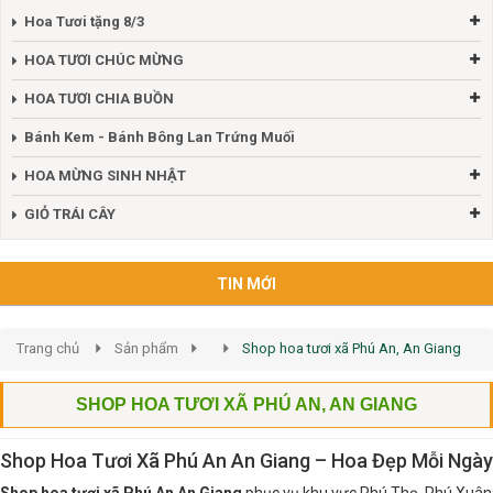
Hoa Tươi tặng 8/3
HOA TƯƠI CHÚC MỪNG
HOA TƯƠI CHIA BUỒN
Bánh Kem - Bánh Bông Lan Trứng Muối
HOA MỪNG SINH NHẬT
GIỎ TRÁI CÂY
TIN MỚI
Trang chủ
Sản phẩm
Shop hoa tươi xã Phú An, An Giang
SHOP HOA TƯƠI XÃ PHÚ AN, AN GIANG
Shop Hoa Tươi Xã Phú An An Giang – Hoa Đẹp Mỗi Ngày
Shop hoa tươi xã Phú An An Giang
phục vụ khu vực Phú Thọ, Phú Xuân