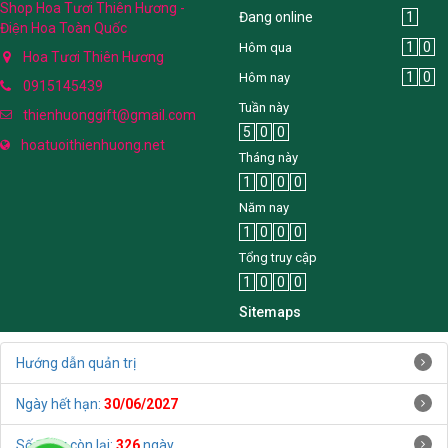
Shop Hoa Tươi Thiên Hương -
Đang online
1
Điện Hoa Toàn Quốc
1
0
Hôm qua
Hoa Tươi Thiên Hương
1
0
Hôm nay
0915145439
Tuần này
thienhuonggift@gmail.com
5
0
0
hoatuoithienhuong.net
Tháng này
1
0
0
0
Năm nay
1
0
0
0
Tổng truy cập
1
0
0
0
Sitemaps
Hướng dẫn quản trị
Ngày hết hạn:
30/06/2027
Số ngày còn lại:
326
ngày