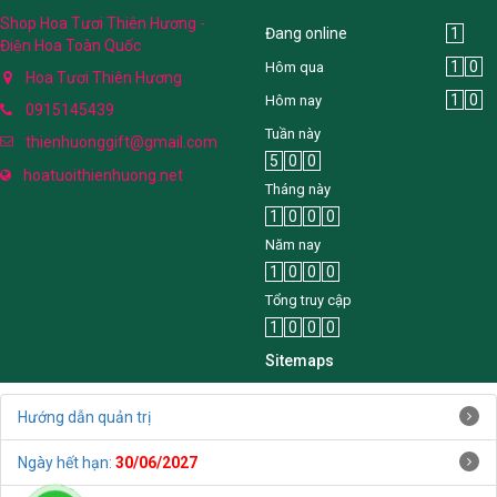
Shop Hoa Tươi Thiên Hương -
Đang online
1
Điện Hoa Toàn Quốc
1
0
Hôm qua
Hoa Tươi Thiên Hương
1
0
Hôm nay
0915145439
Tuần này
thienhuonggift@gmail.com
5
0
0
hoatuoithienhuong.net
Tháng này
1
0
0
0
Năm nay
1
0
0
0
Tổng truy cập
1
0
0
0
Sitemaps
Hướng dẫn quản trị
Ngày hết hạn:
30/06/2027