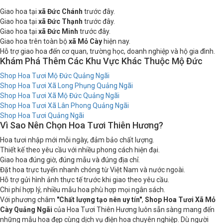
Giao hoa tại
xã Đức Chánh
trước đây.
Giao hoa tại
xã Đức Thạnh
trước đây.
Giao hoa tại
xã Đức Minh
trước đây.
Giao hoa trên toàn bộ
xã Mỏ Cày
hiện nay.
Hỗ trợ giao hoa đến cơ quan, trường học, doanh nghiệp và hộ gia đình.
Khám Phá Thêm Các Khu Vực Khác Thuộc Mộ Đức
Shop Hoa Tươi Mộ Đức Quảng Ngãi
Shop Hoa Tươi Xã Long Phụng Quảng Ngãi
Shop Hoa Tươi Xã Mộ Đức Quảng Ngãi
Shop Hoa Tươi Xã Lân Phong Quảng Ngãi
Shop Hoa Tươi Quảng Ngãi
Vì Sao Nên Chọn Hoa Tươi Thiên Hương?
Hoa tươi nhập mới mỗi ngày, đảm bảo chất lượng.
Thiết kế theo yêu cầu với nhiều phong cách hiện đại.
Giao hoa đúng giờ, đúng mẫu và đúng địa chỉ.
Đặt hoa trực tuyến nhanh chóng từ Việt Nam và nước ngoài.
Hỗ trợ gửi hình ảnh thực tế trước khi giao theo yêu cầu.
Chi phí hợp lý, nhiều mẫu hoa phù hợp mọi ngân sách.
Với phương châm
"Chất lượng tạo nên uy tín"
,
Shop Hoa Tươi Xã Mỏ
Cày Quảng Ngãi
của Hoa Tươi Thiên Hương luôn sẵn sàng mang đến
những mẫu hoa đẹp cùng dịch vụ điện hoa chuyên nghiệp. Dù người