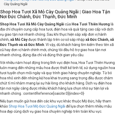
Cày Quảng Ngãi
Shop Hoa Tươi Xã Mỏ Cày Quảng Ngãi | Giao Hoa Tận
Nơi Đức Chánh, Đức Thạnh, Đức Minh
Shop Hoa Tươi Xã Mỏ Cày Quảng Ngãi
của
Hoa Tươi Thiên Hương
là
địa chỉ chuyên cung cấp hoa tươi, điện hoa và quà tặng cao cấp với dịch
vụ giao tận nơi nhanh chóng. Sau khi thực hiện sắp xếp đơn vị hành
chính,
xã Mỏ Cày
được thành lập trên cơ sở sáp nhập
xã Đức Chánh, xã
Đức Thạnh và xã Đức Minh
. Vì vậy, dù khách hàng tìm kiếm theo tên xã
cũ hay đơn vị hành chính mới, chúng tôi đều hỗ trợ giao hoa tận nơi
nhanh chóng, đúng địa chỉ và đúng thời gian yêu cầu.
Với nhiều năm hoạt động trong lĩnh vực điện hoa, Hoa Tươi Thiên Hương
luôn mang đến những mẫu hoa được thiết kế tinh tế, sử dụng nguồn hoa
tươi tuyển chọn mỗi ngày và quy trình giao hàng chuyên nghiệp. Từ bó
hoa nhỏ xinh đến những kệ hoa khai trương sang trọng đều được chăm
chút tỉ mỉ nhằm mang lại sự hài lòng cho khách hàng. Dịch vụ điện hoa
tận nơi ngày càng được nhiều khách hàng lựa chọn nhờ sự tiện lợi và
nhanh chóng. :contentReference[oaicite:0]{index=0}
Nếu bạn muốn gửi hoa đến các khu vực khác thuộc Mộ Đức, hãy tham
khảo
Shop Hoa Tươi Mộ Đức Quảng Ngãi
để lựa chọn thêm nhiều mẫu
hoa đẹp cùng dịch vụ giao hoa chuyên nghiệp trên toàn khu vực.