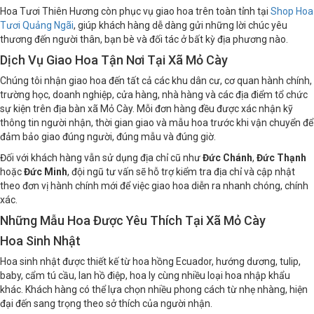
Hoa Tươi Thiên Hương còn phục vụ giao hoa trên toàn tỉnh tại
Shop Hoa
Tươi Quảng Ngãi
, giúp khách hàng dễ dàng gửi những lời chúc yêu
thương đến người thân, bạn bè và đối tác ở bất kỳ địa phương nào.
Dịch Vụ Giao Hoa Tận Nơi Tại Xã Mỏ Cày
Chúng tôi nhận giao hoa đến tất cả các khu dân cư, cơ quan hành chính,
trường học, doanh nghiệp, cửa hàng, nhà hàng và các địa điểm tổ chức
sự kiện trên địa bàn xã Mỏ Cày. Mỗi đơn hàng đều được xác nhận kỹ
thông tin người nhận, thời gian giao và mẫu hoa trước khi vận chuyển để
đảm bảo giao đúng người, đúng mẫu và đúng giờ.
Đối với khách hàng vẫn sử dụng địa chỉ cũ như
Đức Chánh
,
Đức Thạnh
hoặc
Đức Minh
, đội ngũ tư vấn sẽ hỗ trợ kiểm tra địa chỉ và cập nhật
theo đơn vị hành chính mới để việc giao hoa diễn ra nhanh chóng, chính
xác.
Những Mẫu Hoa Được Yêu Thích Tại Xã Mỏ Cày
Hoa Sinh Nhật
Hoa sinh nhật được thiết kế từ hoa hồng Ecuador, hướng dương, tulip,
baby, cẩm tú cầu, lan hồ điệp, hoa ly cùng nhiều loại hoa nhập khẩu
khác. Khách hàng có thể lựa chọn nhiều phong cách từ nhẹ nhàng, hiện
đại đến sang trọng theo sở thích của người nhận.