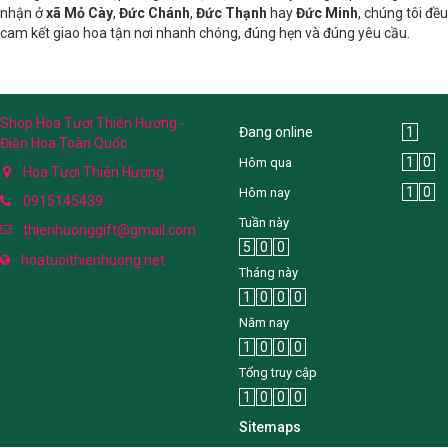
nhận ở
xã Mỏ Cày
,
Đức Chánh
,
Đức Thạnh
hay
Đức Minh
, chúng tôi đều
cam kết giao hoa tận nơi nhanh chóng, đúng hẹn và đúng yêu cầu.
Shop Hoa Tươi Thiên Hương -
Đang online
1
Điện Hoa Toàn Quốc
1
0
Hôm qua
Hoa Tươi Thiên Hương
1
0
Hôm nay
0915145439
Tuần này
thienhuonggift@gmail.com
5
0
0
hoatuoithienhuong.net
Tháng này
1
0
0
0
Năm nay
1
0
0
0
Tổng truy cập
1
0
0
0
Sitemaps