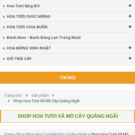
Hoa Tươi tặng 8/3
HOA TƯƠI CHÚC MỪNG
HOA TƯƠI CHIA BUỒN
Bánh Kem - Bánh Bông Lan Trứng Muối
HOA MỪNG SINH NHẬT
GIỎ TRÁI CÂY
TIN MỚI
Trang chủ
Sản phẩm
Shop Hoa Tươi Xã Mỏ Cày Quảng Ngãi
SHOP HOA TƯƠI XÃ MỎ CÀY QUẢNG NGÃI
Trang chủ
»
Shop Hoa Tươi Mộ Đức Quảng Ngãi
»
Shop Hoa Tươi Xã Mỏ