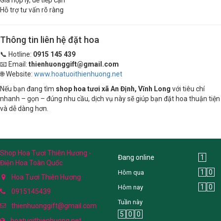
Hỗ trợ tư vấn rõ ràng
Thông tin liên hệ đặt hoa
📞 Hotline:
0915 145 439
📧 Email:
thienhuonggift@gmail.com
🌐 Website:
www.hoatuoithienhuong.net
Nếu bạn đang tìm
shop hoa tươi xã An Định, Vĩnh Long
với tiêu chí
nhanh – gọn – đúng nhu cầu, dịch vụ này sẽ giúp bạn đặt hoa thuận tiện
và dễ dàng hơn.
Shop Hoa Tươi Thiên Hương -
Đang online
1
Điện Hoa Toàn Quốc
1
0
Hôm qua
Hoa Tươi Thiên Hương
1
0
Hôm nay
0915145439
Tuần này
thienhuonggift@gmail.com
5
0
0
hoatuoithienhuong.net