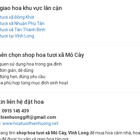
 giao hoa khu vực lân cận
tươi xã Đồng Khởi
tươi xã Nhuận Phú Tân
tươi xã Tân Thành Bình
tươi tại Vĩnh Long
nên chọn shop hoa tươi xã Mỏ Cày
 quen sử dụng hoa trong gia đình
ơn giản, dễ dùng
đúng hẹn, đúng yêu cầu
a phù hợp từng mục đích sinh hoạt
in liên hệ đặt hoa
:
0915 145 439
thienhuonggift@gmail.com
e:
www.hoatuoithienhuong.net
đang tìm
shop hoa tươi xã Mỏ Cày, Vĩnh Long
để mua hoa cắm nhà, hoa t
ệ để được tư vấn và giao hoa tận nơi.