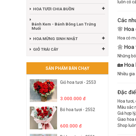
luôn có c
HOA TƯƠI CHIA BUỒN
Các nhu
Bánh Kem - Bánh Bông Lan Trứng
🌸 Hoa
Muối
Hoa có mà
HOA MỪNG SINH NHẬT
🌼 Hoa 
GIỎ TRÁI CÂY
Những bó 
🏡 Hoa
SẢN PHẨM BÁN CHẠY
Nhiều gia
Giỏ hoa tươi - 2553
Đặc điể
3.000.000 đ
Hoa tươi,
Màu sắc n
Bó hoa tươi - 2552
Giá hợp l
Giao hoa 
Shop luôn
600.000 đ