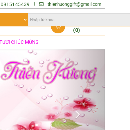
thienhuonggift@gmail.com
|
:
0915145439
Giỏ hàng
(
0
)
TƯƠI CHÚC MỪNG
Next