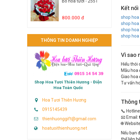
Bó hoa tươi - 2551
Kết nối
shop hoa 
800.000 đ
shop hoa 
shop hoa 
shop hoa 
THÔNG TIN DOANH NGHIỆP
Vì sao 
Hiểu thói
Mẫu hoa đ
Giao hoa 
Shop Hoa Tươi Thiên Hương - Điện
Tư vấn ho
Hoa Toàn Quốc
Hoa Tươi Thiên Hương
Thông t
0915145439
📞 Hotline
📧 Email:
thienhuonggift@gmail.com
🌐 Websit
hoatuoithienhuong.net
Nếu bạn 
thể liên h