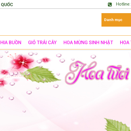
Hotline
 QUỐC
CHIA BUỒN
GIỎ TRÁI CÂY
HOA MỪNG SINH NHẬT
HOA 