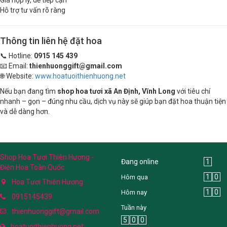
Hỗ trợ tư vấn rõ ràng
Thông tin liên hệ đặt hoa
📞 Hotline:
0915 145 439
📧 Email:
thienhuonggift@gmail.com
🌐 Website:
www.hoatuoithienhuong.net
Nếu bạn đang tìm
shop hoa tươi xã An Định, Vĩnh Long
với tiêu chí
nhanh – gọn – đúng nhu cầu, dịch vụ này sẽ giúp bạn đặt hoa thuận tiện
và dễ dàng hơn.
Shop Hoa Tươi Thiên Hương -
Đang online
1
Điện Hoa Toàn Quốc
1
0
Hôm qua
Hoa Tươi Thiên Hương
1
0
Hôm nay
0915145439
Tuần này
thienhuonggift@gmail.com
5
0
0
hoatuoithienhuong.net